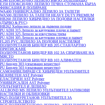
E340 ЕПОКСИДНО ЛЕПИЛО БЪРЗО ЗАЛЕПВАЩО
E350 ЕПОКСИДНО ЛЕПИЛО ТЕЧНА СТОМАНА БЪРЗА
ФИКСАЦИЯ И ПОЛИРАНЕ
WA400 УНИВЕРСАЛНО ЛЕПИЛО ЗА ТАПЕТИ
WA500 ЛЕПИЛО ЗА ТАПЕТИ HEAVY DUTY PREMIUM
HB260 ЛЕПИЛО ХИБРИДНО ЗА ПОДОВИ НАСТИЛКИ
(ДЪРВО & PVC)
HB262 Хибридно лепило за дървени подове
PU ADH 315 Лепило за каучукови плочи и паркет
PU ADH 325 Лепило за изкуствена трева
PU ADH 305 Лепило за каучукови плочки и паркет
FL205 PVC ЛЕПИЛО ЗА ПОДОВИ НАСТИЛКИ
ПОЛИУРЕТАНОВ БИНДЕР RB 205 СТАНДАРТНО
ПРИТИСКАНЕ
ПОЛИУРЕТАНОВ БИНДЕР RB 102 ЗА СВЪРЗВАНЕ НА
МЯСТО
ПОЛИУРЕТАНОВ БИНДЕР RB 103 АЛИФАТЕН
PU биндер 303 (свързващо вещество)
PU Биндер 503 (свързващо вещество)
САМОНИВЕЛИРАЩ СЕ ХИБРИДЕН УПЛЪТНИТЕЛ
БЕЗЦВЕТЕН AST Polymer
ЕЛАСТИЧЕН AST Polymer
УНИВЕРСАЛЕН AST Polymer
УПЛЪТНИТЕЛ И ЛЕПИЛО
ALLBOND MS ЛЕПИЛО УПЛЪТНИТЕЛ ЗАТИКОВИ
НАСТИЛКИ И ОБЛИЦОВКИ
P625 ПОЛИУРЕТАНОВ УПЛЪТНИТЕЛ ЗА
СТРОИТЕЛСТВОТО