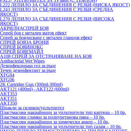
PS257 УПЛЪТНИТЕЛ ЗА ТРЪБИ (С ТЕФЛОН)
L222 ЛЕПИЛО ЗА СЪЕДИНЕНИЯ С РЕЗБИ (НИСКА ЯКОСТ)
L243 ЛЕПИЛО ЗА СЪЕДИНЕНИЯ С РЕЗБИ (СРЕДНА
ЯКОСТ)
L270 ЛЕПИЛО ЗА СЪЕДИНЕНИЯ С РЕЗБИ (ВИСОКА
ЯКОСТ)
АКРИЛНАСПРЕЙ БОЯ
Спрей боя с метален матов ефект
Спрей за боядисване с метален гланцов ефект
СПРЕЙ БОЯЗА БРОНИ
СПРЕЙ БОЯИНОКС
СПРЕЙ БОЯЕМАЙЛ
A108 СПРЕЙ ЗА ОТСТРАНЯВАНЕ НА БОЯ
Antibacterial Wet Wipes
Дезинфекциращ гел за ръце
Течен дезинфектант за ръце
XFG04
XFG06
2K Cartridge Gun (300ml-300ml)
AKT121 (400ml) - AKT122 (600ml)
AKT353
AKT351
AKT350
Шпакли за силикон/уплътнител
Пластмасови накрайници за уплътнители тип картюш – 10 бр.
Пластмасови сламки за полиуретанова пяна – 10 бр.
Пластмасови накрайници за химически анкер – 10 бр.
Пластмасови накрайници за уплътнители тип салам – 10 бр.