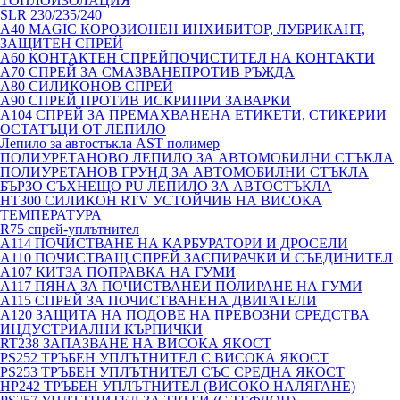
ТОПЛОИЗОЛАЦИЯ
SLR 230/235/240
A40 MAGIC КОРОЗИОНЕН ИНХИБИТОР, ЛУБРИКАНТ,
ЗАЩИТЕН СПРЕЙ
A60 КОНТАКТЕН СПРЕЙПОЧИСТИТЕЛ НА КОНТАКТИ
A70 СПРЕЙ ЗА СМАЗВАНЕПРОТИВ РЪЖДА
A80 СИЛИКОНОВ СПРЕЙ
A90 СПРЕЙ ПРОТИВ ИСКРИПРИ ЗАВАРКИ
A104 СПРЕЙ ЗА ПРЕМАХВАНЕНА ЕТИКЕТИ, СТИКЕРИИ
ОСТАТЪЦИ ОТ ЛЕПИЛО
Лепило за автостъкла AST полимер
ПОЛИУРЕТАНОВО ЛЕПИЛО ЗА АВТОМОБИЛНИ СТЪКЛА
ПОЛИУРЕТАНОВ ГРУНД ЗА АВТОМОБИЛНИ СТЪКЛА
БЪРЗО СЪХНЕЩО PU ЛЕПИЛО ЗА АВТОСТЪКЛА
HT300 СИЛИКОН RTV УСТОЙЧИВ НА ВИСОКА
ТЕМПЕРАТУРА
R75 спрей-уплътнител
A114 ПОЧИСТВАНЕ НА КАРБУРАТОРИ И ДРОСЕЛИ
A110 ПОЧИСТВАЩ СПРЕЙ ЗАСПИРАЧКИ И СЪЕДИНИТЕЛ
A107 КИТЗА ПОПРАВКА НА ГУМИ
A117 ПЯНА ЗА ПОЧИСТВАНЕИ ПОЛИРАНЕ НА ГУМИ
A115 СПРЕЙ ЗА ПОЧИСТВАНЕНА ДВИГАТЕЛИ
A120 ЗАЩИТА НА ПОДОВЕ НА ПРЕВОЗНИ СРЕДСТВА
ИНДУСТРИАЛНИ КЪРПИЧКИ
RT238 ЗАПАЗВАНЕ НА ВИСОКА ЯКОСТ
PS252 ТРЪБЕН УПЛЪТНИТЕЛ С ВИСОКА ЯКОСТ
PS253 ТРЪБЕН УПЛЪТНИТЕЛ СЪС СРЕДНА ЯКОСТ
HP242 ТРЪБЕН УПЛЪТНИТЕЛ (ВИСОКО НАЛЯГАНЕ)