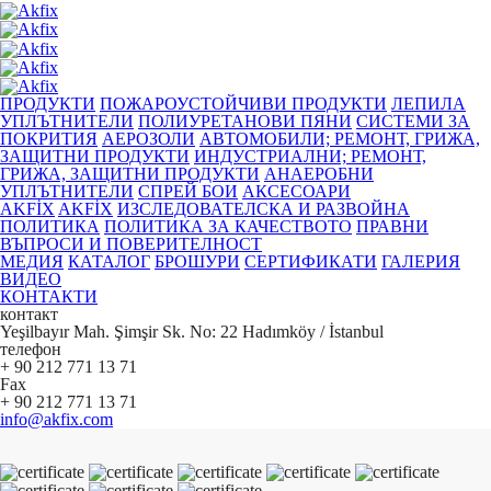
ПРОДУКТИ
ПОЖАРОУСТОЙЧИВИ ПРОДУКТИ
ЛЕПИЛА
УПЛЪТНИТЕЛИ
ПОЛИУРЕТАНОВИ ПЯНИ
СИСТЕМИ ЗА
ПОКРИТИЯ
АЕРОЗОЛИ
АВТОМОБИЛИ; РЕМОНТ, ГРИЖА,
ЗАЩИТНИ ПРОДУКТИ
ИНДУСТРИАЛНИ; РЕМОНТ,
ГРИЖА, ЗАЩИТНИ ПРОДУКТИ
АНАЕРОБНИ
УПЛЪТНИТЕЛИ
СПРЕЙ БОИ
АКСЕСОАРИ
AKFİX
AKFİX
ИЗСЛЕДОВАТЕЛСКА И РАЗВОЙНА
ПОЛИТИКА
ПОЛИТИКА ЗА КАЧЕСТВОТО
ПРАВНИ
ВЪПРОСИ И ПОВЕРИТЕЛНОСТ
МЕДИЯ
КАТАЛОГ
БРОШУРИ
СЕРТИФИКАТИ
ГАЛЕРИЯ
ВИДЕО
КОНТАКТИ
контакт
Yeşilbayır Mah. Şimşir Sk. No: 22 Hadımköy / İstanbul
телефон
+ 90 212 771 13 71
Fax
+ 90 212 771 13 71
info@akfix.com