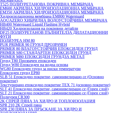
МЕМБРАНА
T525 ПОЛИУРЕТАНОВА ПОКРИВНА МЕМБРАНА
EM600 АКРИЛНА ХИДРОИЗОЛАЦИОННА МЕМБРАНА
EM350 АКРИЛНА ХИДРОИЗОЛАЦИОННА МЕМБРАНА
Хидроизолационна мембрана EM800 Waterguard
AQUAZERO ХИБРИДНА ВОДОУСТОЙЧИВА МЕМБРАНА
HB400 Waterguard Liquid Flashing Hybrid
HB420 Хидроизолация на покривни детайли
DF25 ПОЛИУРЕТАНОВ ПЪЛНИТЕЛЗА ДИЛАТАЦИОННИ
ФУГИ
ПОЛИУРЕА HM 80
PUR PRIMER 90 ГРУНД ПРОЗРАЧЕН
PRIMER 80 ВЛАГОУСТОЙЧИВ ЕПОКСИДЕН ГРУНД
PRIMER S80 СТАНДАРТЕН ЕПОКСИДЕН ГРУНД
PRIMER M80 ЕПОКСИДЕН ГРУНДЗА МЕТАЛ
Грунд Т80 Прозрачен епоксиден
Грунд W80 Епоксиден на водна основа
WG80 Епоксиден грунд за ниски температури
Епоксиден грунд EP80
SLB 51 Епоксидно покритие, самонивелиращо се (Основно
покритие)
Текстурирано епоксидно покритие TEX 71 (основно покритие)
SLT 41 Епоксидно покритие, самонивелиращо се (Горен слой)
SLT 21 Епоксидно покритие, самонивелиращо се (Горен слой)
Полиурея CR300
2К СПРЕЙ ПЯНА ЗА ХИДРО И ТОПЛОИЗОЛАЦИЯ
SPR 210 2K Спрей пяна
SPR 230 ПЯНА ЗА ПРЪСКАНЕ ЗА ХИДРО И