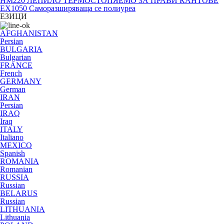
HM220 ЛЕПИЛО ТЕРМОСТОПЯЕМО ЗА ПРАВИ КАНТОВЕ
EX1050 Саморазширяваща се полиуреа
ЕЗИЦИ
AFGHANISTAN
Persian
BULGARIA
Bulgarian
FRANCE
French
GERMANY
German
IRAN
Persian
IRAQ
Iraq
ITALY
Italiano
MEXICO
Spanish
ROMANIA
Romanian
RUSSIA
Russian
BELARUS
Russian
LITHUANIA
Lithuania