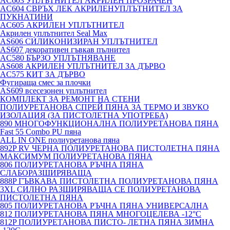
AC603 УПЛЪТНИТЕЛ АКРИЛЕН ПРОЗРАЧЕН
AC604 СВРЪХ ЛЕК АКРИЛЕНУПЛЪТНИТЕЛ ЗА
ПУКНАТИНИ
AC605 АКРИЛЕН УПЛЪТНИТЕЛ
Акрилен уплътнител Seal Max
AS606 СИЛИКОНИЗИРАН УПЛЪТНИТЕЛ
AS607 декоративен гъвкав пълнител
AC580 БЪРЗО УПЛЪТНЯВАНЕ
AS608 АКРИЛЕН УПЛЪТНИТЕЛ ЗА ДЪРВО
AC575 КИТ ЗА ДЪРВО
Фугираща смес за плочки
AS609 всесезонен уплътнител
КОМПЛЕКТ ЗА РЕМОНТ НА СТЕНИ
ПОЛИУРЕТАНОВА СПРЕЙ ПЯНА ЗА ТЕРМО И ЗВУКО
ИЗОЛАЦИЯ (ЗА ПИСТОЛЕТНА УПОТРЕБА)
890 МНОГОФУНКЦИОНАЛНА ПОЛИУРЕТАНОВА ПЯНА
Fast 55 Combo PU пяна
ALL IN ONE полиуретанова пяна
892P RV ЧЕРНА ПОЛИУРЕТАНОВА ПИСТОЛЕТНА ПЯНА
МАКСИМУМ ПОЛИУРЕТАНОВА ПЯНА
806 ПОЛИУРЕТАНОВА РЪЧНА ПЯНА
СЛАБОРАЗШИРЯВАЩА
888P ГЪВКАВА ПИСТОЛЕТНА ПОЛИУРЕТАНОВА ПЯНА
3XL СИЛНО РАЗШИРЯВАЩА СЕ ПОЛИУРЕТАНОВА
ПИСТОЛЕТНА ПЯНА
805 ПОЛИУРЕТАНОВА РЪЧНА ПЯНА УНИВЕРСАЛНА
812 ПОЛИУРЕТАНОВА ПЯНА МНОГОЦЕЛЕВА -12°C
812P ПОЛИУРЕТАНОВА ПИСТО- ЛЕТНА ПЯНА ЗИМНА