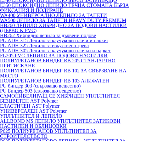
E340 ЕПОКСИДНО ЛЕПИЛО БЪРЗО ЗАЛЕПВАЩО
E350 ЕПОКСИДНО ЛЕПИЛО ТЕЧНА СТОМАНА БЪРЗА
ФИКСАЦИЯ И ПОЛИРАНЕ
WA400 УНИВЕРСАЛНО ЛЕПИЛО ЗА ТАПЕТИ
WA500 ЛЕПИЛО ЗА ТАПЕТИ HEAVY DUTY PREMIUM
HB260 ЛЕПИЛО ХИБРИДНО ЗА ПОДОВИ НАСТИЛКИ
(ДЪРВО & PVC)
HB262 Хибридно лепило за дървени подове
PU ADH 315 Лепило за каучукови плочи и паркет
PU ADH 325 Лепило за изкуствена трева
PU ADH 305 Лепило за каучукови плочки и паркет
FL205 PVC ЛЕПИЛО ЗА ПОДОВИ НАСТИЛКИ
ПОЛИУРЕТАНОВ БИНДЕР RB 205 СТАНДАРТНО
ПРИТИСКАНЕ
ПОЛИУРЕТАНОВ БИНДЕР RB 102 ЗА СВЪРЗВАНЕ НА
МЯСТО
ПОЛИУРЕТАНОВ БИНДЕР RB 103 АЛИФАТЕН
PU биндер 303 (свързващо вещество)
PU Биндер 503 (свързващо вещество)
САМОНИВЕЛИРАЩ СЕ ХИБРИДЕН УПЛЪТНИТЕЛ
БЕЗЦВЕТЕН AST Polymer
ЕЛАСТИЧЕН AST Polymer
УНИВЕРСАЛЕН AST Polymer
УПЛЪТНИТЕЛ И ЛЕПИЛО
ALLBOND MS ЛЕПИЛО УПЛЪТНИТЕЛ ЗАТИКОВИ
НАСТИЛКИ И ОБЛИЦОВКИ
P625 ПОЛИУРЕТАНОВ УПЛЪТНИТЕЛ ЗА
СТРОИТЕЛСТВОТО