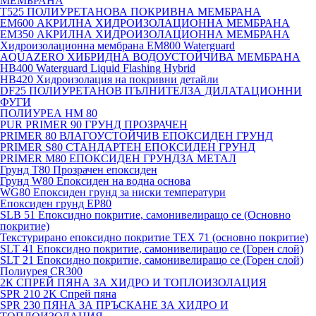
МЕМБРАНА
T525 ПОЛИУРЕТАНОВА ПОКРИВНА МЕМБРАНА
EM600 АКРИЛНА ХИДРОИЗОЛАЦИОННА МЕМБРАНА
EM350 АКРИЛНА ХИДРОИЗОЛАЦИОННА МЕМБРАНА
Хидроизолационна мембрана EM800 Waterguard
AQUAZERO ХИБРИДНА ВОДОУСТОЙЧИВА МЕМБРАНА
HB400 Waterguard Liquid Flashing Hybrid
HB420 Хидроизолация на покривни детайли
DF25 ПОЛИУРЕТАНОВ ПЪЛНИТЕЛЗА ДИЛАТАЦИОННИ
ФУГИ
ПОЛИУРЕА HM 80
PUR PRIMER 90 ГРУНД ПРОЗРАЧЕН
PRIMER 80 ВЛАГОУСТОЙЧИВ ЕПОКСИДЕН ГРУНД
PRIMER S80 СТАНДАРТЕН ЕПОКСИДЕН ГРУНД
PRIMER M80 ЕПОКСИДЕН ГРУНДЗА МЕТАЛ
Грунд Т80 Прозрачен епоксиден
Грунд W80 Епоксиден на водна основа
WG80 Епоксиден грунд за ниски температури
Епоксиден грунд EP80
SLB 51 Епоксидно покритие, самонивелиращо се (Основно
покритие)
Текстурирано епоксидно покритие TEX 71 (основно покритие)
SLT 41 Епоксидно покритие, самонивелиращо се (Горен слой)
SLT 21 Епоксидно покритие, самонивелиращо се (Горен слой)
Полиурея CR300
2К СПРЕЙ ПЯНА ЗА ХИДРО И ТОПЛОИЗОЛАЦИЯ
SPR 210 2K Спрей пяна
SPR 230 ПЯНА ЗА ПРЪСКАНЕ ЗА ХИДРО И