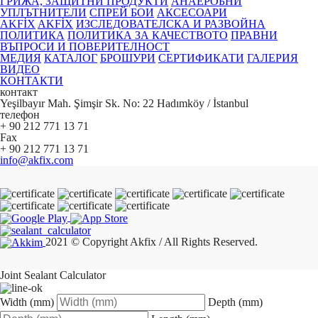
ГРИЖА, ЗАЩИТНИ ПРОДУКТИ
АНАЕРОБНИ
УПЛЪТНИТЕЛИ
СПРЕЙ БОИ
АКСЕСОАРИ
AKFİX
AKFİX
ИЗСЛЕДОВАТЕЛСКА И РАЗВОЙНА
ПОЛИТИКА
ПОЛИТИКА ЗА КАЧЕСТВОТО
ПРАВНИ
ВЪПРОСИ И ПОВЕРИТЕЛНОСТ
МЕДИЯ
КАТАЛОГ
БРОШУРИ
СЕРТИФИКАТИ
ГАЛЕРИЯ
ВИДЕО
КОНТАКТИ
контакт
Yeşilbayır Mah. Şimşir Sk. No: 22 Hadımköy / İstanbul
телефон
+ 90 212 771 13 71
Fax
+ 90 212 771 13 71
info@akfix.com
2021 © Copyright Akfix / All Rights Reserved.
Joint Sealant Calculator
Width (mm)
Depth (mm)