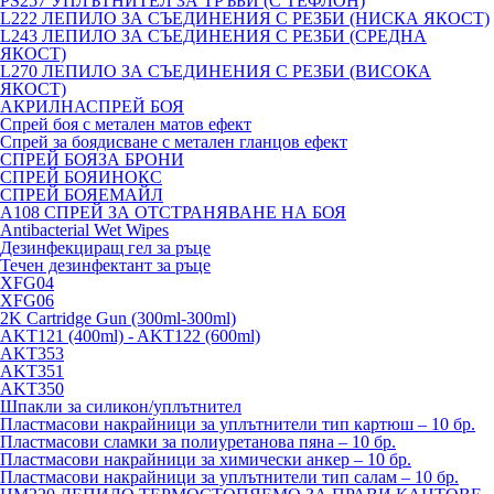
PS257 УПЛЪТНИТЕЛ ЗА ТРЪБИ (С ТЕФЛОН)
L222 ЛЕПИЛО ЗА СЪЕДИНЕНИЯ С РЕЗБИ (НИСКА ЯКОСТ)
L243 ЛЕПИЛО ЗА СЪЕДИНЕНИЯ С РЕЗБИ (СРЕДНА
ЯКОСТ)
L270 ЛЕПИЛО ЗА СЪЕДИНЕНИЯ С РЕЗБИ (ВИСОКА
ЯКОСТ)
АКРИЛНАСПРЕЙ БОЯ
Спрей боя с метален матов ефект
Спрей за боядисване с метален гланцов ефект
СПРЕЙ БОЯЗА БРОНИ
СПРЕЙ БОЯИНОКС
СПРЕЙ БОЯЕМАЙЛ
A108 СПРЕЙ ЗА ОТСТРАНЯВАНЕ НА БОЯ
Antibacterial Wet Wipes
Дезинфекциращ гел за ръце
Течен дезинфектант за ръце
XFG04
XFG06
2K Cartridge Gun (300ml-300ml)
AKT121 (400ml) - AKT122 (600ml)
AKT353
AKT351
AKT350
Шпакли за силикон/уплътнител
Пластмасови накрайници за уплътнители тип картюш – 10 бр.
Пластмасови сламки за полиуретанова пяна – 10 бр.
Пластмасови накрайници за химически анкер – 10 бр.
Пластмасови накрайници за уплътнители тип салам – 10 бр.