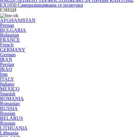
HM220 ЛЕПИЛО ТЕРМОСТОПЯЕМО ЗА ПРАВИ КАНТОВЕ
EX1050 Саморазширяваща се полиуреа
ЕЗИЦИ
AFGHANISTAN
Persian
BULGARIA
Bulgarian
FRANCE
French
GERMANY
German
IRAN
Persian
IRAQ
Iraq
ITALY
Italiano
MEXICO
Spanish
ROMANIA
Romanian
RUSSIA
Russian
BELARUS
Russian
LITHUANIA
Lithuania