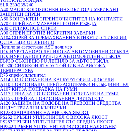
ТОПЛОИЗОЛАЦИЯ
SLR 230/235/240
A40 MAGIC КОРОЗИОНЕН ИНХИБИТОР, ЛУБРИКАНТ,
ЗАЩИТЕН СПРЕЙ
A60 КОНТАКТЕН СПРЕЙПОЧИСТИТЕЛ НА КОНТАКТИ
A70 СПРЕЙ ЗА СМАЗВАНЕПРОТИВ РЪЖДА
A80 СИЛИКОНОВ СПРЕЙ
A90 СПРЕЙ ПРОТИВ ИСКРИПРИ ЗАВАРКИ
A104 СПРЕЙ ЗА ПРЕМАХВАНЕНА ЕТИКЕТИ, СТИКЕРИИ
ОСТАТЪЦИ ОТ ЛЕПИЛО
Лепило за автостъкла AST полимер
ПОЛИУРЕТАНОВО ЛЕПИЛО ЗА АВТОМОБИЛНИ СТЪКЛА
ПОЛИУРЕТАНОВ ГРУНД ЗА АВТОМОБИЛНИ СТЪКЛА
БЪРЗО СЪХНЕЩО PU ЛЕПИЛО ЗА АВТОСТЪКЛА
HT300 СИЛИКОН RTV УСТОЙЧИВ НА ВИСОКА
ТЕМПЕРАТУРА
R75 спрей-уплътнител
A114 ПОЧИСТВАНЕ НА КАРБУРАТОРИ И ДРОСЕЛИ
A110 ПОЧИСТВАЩ СПРЕЙ ЗАСПИРАЧКИ И СЪЕДИНИТЕЛ
A107 КИТЗА ПОПРАВКА НА ГУМИ
A117 ПЯНА ЗА ПОЧИСТВАНЕИ ПОЛИРАНЕ НА ГУМИ
A115 СПРЕЙ ЗА ПОЧИСТВАНЕНА ДВИГАТЕЛИ
A120 ЗАЩИТА НА ПОДОВЕ НА ПРЕВОЗНИ СРЕДСТВА
ИНДУСТРИАЛНИ КЪРПИЧКИ
RT238 ЗАПАЗВАНЕ НА ВИСОКА ЯКОСТ
PS252 ТРЪБЕН УПЛЪТНИТЕЛ С ВИСОКА ЯКОСТ
PS253 ТРЪБЕН УПЛЪТНИТЕЛ СЪС СРЕДНА ЯКОСТ
HP242 ТРЪБЕН УПЛЪТНИТЕЛ (ВИСОКО НАЛЯГАНЕ)