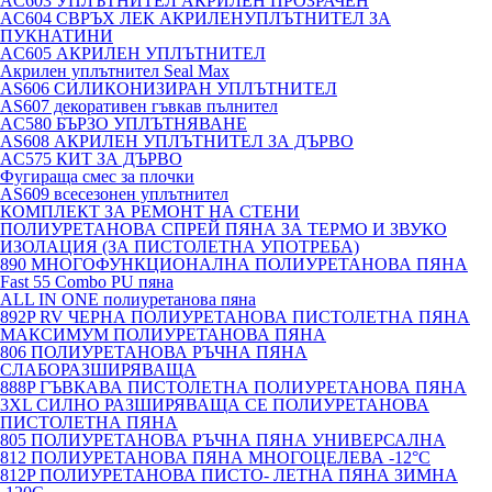
AC603 УПЛЪТНИТЕЛ АКРИЛЕН ПРОЗРАЧЕН
AC604 СВРЪХ ЛЕК АКРИЛЕНУПЛЪТНИТЕЛ ЗА
ПУКНАТИНИ
AC605 АКРИЛЕН УПЛЪТНИТЕЛ
Акрилен уплътнител Seal Max
AS606 СИЛИКОНИЗИРАН УПЛЪТНИТЕЛ
AS607 декоративен гъвкав пълнител
AC580 БЪРЗО УПЛЪТНЯВАНЕ
AS608 АКРИЛЕН УПЛЪТНИТЕЛ ЗА ДЪРВО
AC575 КИТ ЗА ДЪРВО
Фугираща смес за плочки
AS609 всесезонен уплътнител
КОМПЛЕКТ ЗА РЕМОНТ НА СТЕНИ
ПОЛИУРЕТАНОВА СПРЕЙ ПЯНА ЗА ТЕРМО И ЗВУКО
ИЗОЛАЦИЯ (ЗА ПИСТОЛЕТНА УПОТРЕБА)
890 МНОГОФУНКЦИОНАЛНА ПОЛИУРЕТАНОВА ПЯНА
Fast 55 Combo PU пяна
ALL IN ONE полиуретанова пяна
892P RV ЧЕРНА ПОЛИУРЕТАНОВА ПИСТОЛЕТНА ПЯНА
МАКСИМУМ ПОЛИУРЕТАНОВА ПЯНА
806 ПОЛИУРЕТАНОВА РЪЧНА ПЯНА
СЛАБОРАЗШИРЯВАЩА
888P ГЪВКАВА ПИСТОЛЕТНА ПОЛИУРЕТАНОВА ПЯНА
3XL СИЛНО РАЗШИРЯВАЩА СЕ ПОЛИУРЕТАНОВА
ПИСТОЛЕТНА ПЯНА
805 ПОЛИУРЕТАНОВА РЪЧНА ПЯНА УНИВЕРСАЛНА
812 ПОЛИУРЕТАНОВА ПЯНА МНОГОЦЕЛЕВА -12°C
812P ПОЛИУРЕТАНОВА ПИСТО- ЛЕТНА ПЯНА ЗИМНА