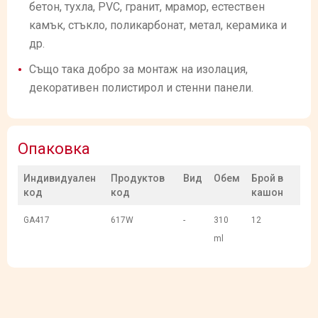
бетон, тухла, PVC, гранит, мрамор, естествен
камък, стъкло, поликарбонат, метал, керамика и
др.
Също така добро за монтаж на изолация,
декоративен полистирол и стенни панели.
Опаковка
Индивидуален
Продуктов
Вид
Обем
Брой в
код
код
кашон
GA417
617W
-
310
12
ml