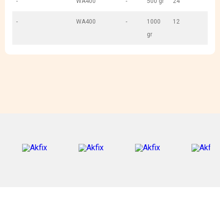
-
WA400
-
500 gr
24
-
WA400
-
1000
12
gr