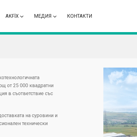
AKFİX
МЕДИЯ
КОНТАКТИ
окотехнологичната
лощ от 25 000 квадратни
ция в съответствие със
оставката на суровини и
есионален технически