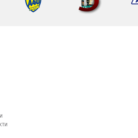
И
КТИ