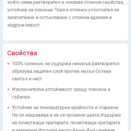
който няма разтворител и показва отлични свойства,
устойчив на плесени. Това е отличен уплътнител за
запечатване и остъкляване с отлична адхезия и
издръжливост.
Свойства
100% силикон, не съдържа никакъв разтворител
образува защитен слой против мухъл Остава
светъл и чист.
Изключителна устойчивост срещу плесени и
гъбички.
Устойчив на температурни крайности и стареене
Не се изкривява и не си променя цвета Издържа
на почистващи препарати, почистващи препарати
и химикали Изсъхва много бързо Без свиване,