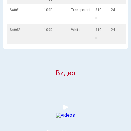
SA061
100D
Transparent
310
24
ml
SA062
100D
White
310
24
ml
Видео