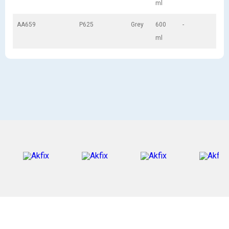
ml
AA659
P625
Grey
600
-
ml