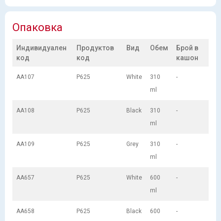
Опаковка
Индивидуален
Продуктов
Вид
Обем
Брой в
код
код
кашон
AA107
P625
White
310
-
ml
AA108
P625
Black
310
-
ml
AA109
P625
Grey
310
-
ml
AA657
P625
White
600
-
ml
AA658
P625
Black
600
-