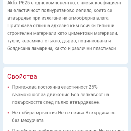
Akfix P625 е еднокомпонентно, с нисък коефициент
на еластичност полиуретаново лепило, което се
втвърдява при излагане на атмосферна влага.
Притежава отлична адхезия към всички типични
строителни материали като циментови материали,
тухли, керамика, стъкло, дърво, поцинкована и
боядисана ламарина, както и различни пластмаси.
Свойства
Притежава постоянна еластичност 25%
възможност за движение Без лепкавост на
повърхността след пълно втвърдяване.
Не събира мръсотия Не се свива Втвърдява се
без мехурчета.
Подобрена стабилност при съхранение Не се стича