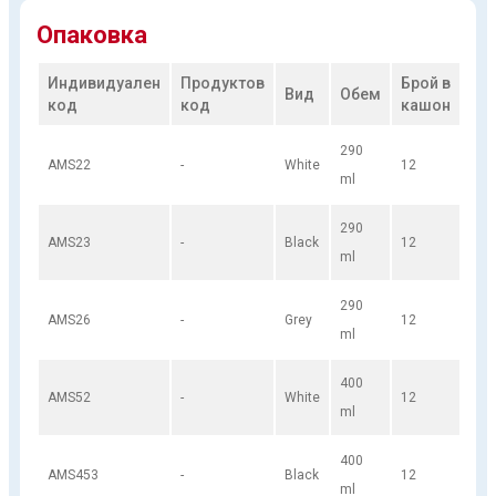
Опаковка
Индивидуален
Продуктов
Брой в
Вид
Обем
код
код
кашон
290
AMS22
-
White
12
ml
290
AMS23
-
Black
12
ml
290
AMS26
-
Grey
12
ml
400
AMS52
-
White
12
ml
400
AMS453
-
Black
12
ml