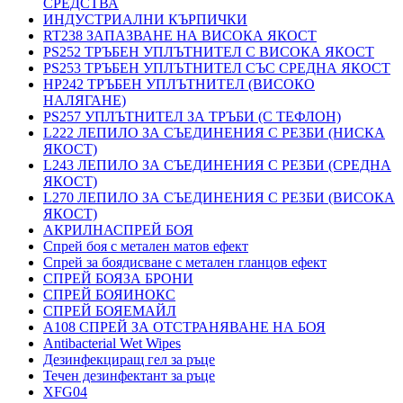
СРЕДСТВА
ИНДУСТРИАЛНИ КЪРПИЧКИ
RT238 ЗАПАЗВАНЕ НА ВИСОКА ЯКОСТ
PS252 ТРЪБЕН УПЛЪТНИТЕЛ С ВИСОКА ЯКОСТ
PS253 ТРЪБЕН УПЛЪТНИТЕЛ СЪС СРЕДНА ЯКОСТ
HP242 ТРЪБЕН УПЛЪТНИТЕЛ (ВИСОКО
НАЛЯГАНЕ)
PS257 УПЛЪТНИТЕЛ ЗА ТРЪБИ (С ТЕФЛОН)
L222 ЛЕПИЛО ЗА СЪЕДИНЕНИЯ С РЕЗБИ (НИСКА
ЯКОСТ)
L243 ЛЕПИЛО ЗА СЪЕДИНЕНИЯ С РЕЗБИ (СРЕДНА
ЯКОСТ)
L270 ЛЕПИЛО ЗА СЪЕДИНЕНИЯ С РЕЗБИ (ВИСОКА
ЯКОСТ)
АКРИЛНАСПРЕЙ БОЯ
Спрей боя с метален матов ефект
Спрей за боядисване с метален гланцов ефект
СПРЕЙ БОЯЗА БРОНИ
СПРЕЙ БОЯИНОКС
СПРЕЙ БОЯЕМАЙЛ
A108 СПРЕЙ ЗА ОТСТРАНЯВАНЕ НА БОЯ
Antibacterial Wet Wipes
Дезинфекциращ гел за ръце
Течен дезинфектант за ръце
XFG04