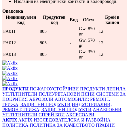
Изолация на електрически контакти и водопроводи.
Опаковка
Индивидуален
Продуктов
Брой в
Вид
Обем
код
код
кашон
Gw. 850
FA011
805
-
12
gr
Gw. 570
FA012
805
-
12
gr
Gw. 350
FA013
805
-
12
gr
ПРОДУКТИ
ПОЖАРОУСТОЙЧИВИ ПРОДУКТИ
ЛЕПИЛА
УПЛЪТНИТЕЛИ
ПОЛИУРЕТАНОВИ ПЯНИ
СИСТЕМИ ЗА
ПОКРИТИЯ
АЕРОЗОЛИ
АВТОМОБИЛИ; РЕМОНТ,
ГРИЖА, ЗАЩИТНИ ПРОДУКТИ
ИНДУСТРИАЛНИ;
РЕМОНТ, ГРИЖА, ЗАЩИТНИ ПРОДУКТИ
АНАЕРОБНИ
УПЛЪТНИТЕЛИ
СПРЕЙ БОИ
АКСЕСОАРИ
AKFİX
AKFİX
ИЗСЛЕДОВАТЕЛСКА И РАЗВОЙНА
ПОЛИТИКА
ПОЛИТИКА ЗА КАЧЕСТВОТО
ПРАВНИ