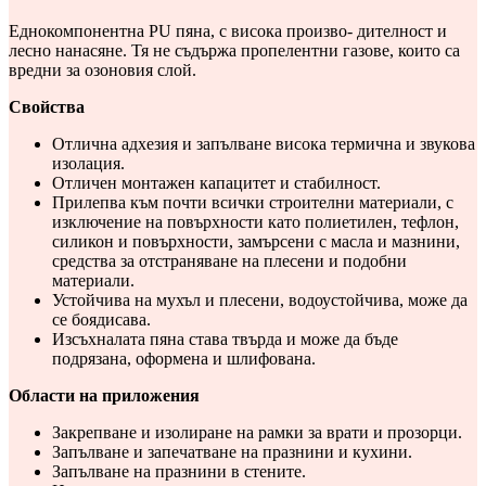
Еднокомпонентна PU пяна, с висока произво- дителност и
лесно нанасяне. Тя не съдържа пропелентни газове, които са
вредни за озоновия слой.
Свойства
Отлична адхезия и запълване висока термична и звукова
изолация.
Отличен монтажен капацитет и стабилност.
Прилепва към почти всички строителни материали, с
изключение на повърхности като полиетилен, тефлон,
силикон и повърхности, замърсени с масла и мазнини,
средства за отстраняване на плесени и подобни
материали.
Устойчива на мухъл и плесени, водоустойчива, може да
се боядисава.
Изсъхналата пяна става твърда и може да бъде
подрязана, оформена и шлифована.
Области на приложения
Закрепване и изолиране на рамки за врати и прозорци.
Запълване и запечатване на празнини и кухини.
Запълване на празнини в стените.