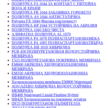
ПОЛИУРЕА FA 1044 ЗА КОНТАКТ С ПИТЕЙНА
ВОДА И ХРАНИ
ПОЛИУРЕА FR 1044 ЗАБАВЯЩА ГОРЕНЕТО
ПОЛИУРЕА AS 1044 АНТИСТАТИЧНА
Polyurea FX 1044 (Висока еластичност)
ПОЛИУРЕА HP 1044 УСТОЙЧИВА НА АБРАЗИЯ
ПОЛИУРЕА 1045 ЕКО ЧИСТА
АЛИФАТНА ПОЛИУРЕА AL 1070
ПОЛИУРЕА PA 1070 ПОЛИАСПАРТАНОВАМЕКА
ПОЛИУРЕА PA 1005 ПОЛИАСПАРТАНОВАТВЪРДА
ПОЛИУРЕА HB 1010 ХИБРИДНА
PUR 450 ПОЛИУРЕТАНОВАЯ ВОДОУСТОЙЧИВА
МЕМБРАНА
T525 ПОЛИУРЕТАНОВА ПОКРИВНА МЕМБРАНА
EM600 АКРИЛНА ХИДРОИЗОЛАЦИОННА
МЕМБРАНА
EM350 АКРИЛНА ХИДРОИЗОЛАЦИОННА
МЕМБРАНА
Хидроизолационна мембрана EM800 Waterguard
AQUAZERO ХИБРИДНА ВОДОУСТОЙЧИВА
МЕМБРАНА
HB400 Waterguard Liquid Flashing Hybrid
HB420 Хидроизолация на покривни детайли
DF25 ПОЛИУРЕТАНОВ ПЪЛНИТЕЛЗА
ДИЛАТАЦИОННИ ФУГИ