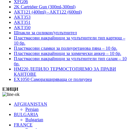
XFG06
2K Cartridge Gun (300ml-300ml)
AKT121 (400ml) - AKT122 (600ml)
AKT353
AKT351
AKT350
Шпакли за силикон/уплътнител
Пластмасови накрайници за уплътнители тип картюш –
10 бр.
Пластмасови сламки за полиуретанова пяна – 10 бр.
Пластмасови накрайници за химически анкер – 10 бр.
Пластмасови накрайници за уплътнители тип салам – 10
бр.
HM220 ЛЕПИЛО ТЕРМОСТОПЯЕМО ЗА ПРАВИ
КАНТОВЕ
EX1050 Саморазширяваща се полиуреа
ЕЗИЦИ
AFGHANISTAN
Persian
BULGARIA
Bulgarian
FRANCE