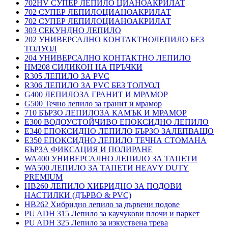
702HV СУПЕР ЛЕПИЛО ЦИАНОАКРИЛАТ
702 СУПЕР ЛЕПИЛОЦИАНОАКРИЛАТ
702 СУПЕР ЛЕПИЛОЦИАНОАКРИЛАТ
303 СЕКУНДНО ЛЕПИЛО
202 УНИВЕРСАЛНО КОНТАКТНОЛЕПИЛО БЕЗ
ТОЛУОЛ
204 УНИВЕРСАЛНО КОНТАКТНО ЛЕПИЛО
HM208 СИЛИКОН НА ПРЪЧКИ
R305 ЛЕПИЛО ЗА PVC
R306 ЛЕПИЛО ЗА PVC БЕЗ ТОЛУОЛ
G400 ЛЕПИЛОЗА ГРАНИТ И МРАМОP
G500 Течно лепило за гранит и мрамор
710 БЪРЗО ЛЕПИЛОЗА КАМЪК И МРАМОP
E300 ВОДОУСТОЙЧИВО ЕПОКСИДНО ЛЕПИЛО
E340 ЕПОКСИДНО ЛЕПИЛО БЪРЗО ЗАЛЕПВАЩО
E350 ЕПОКСИДНО ЛЕПИЛО ТЕЧНА СТОМАНА
БЪРЗА ФИКСАЦИЯ И ПОЛИРАНЕ
WA400 УНИВЕРСАЛНО ЛЕПИЛО ЗА ТАПЕТИ
WA500 ЛЕПИЛО ЗА ТАПЕТИ HEAVY DUTY
PREMIUM
HB260 ЛЕПИЛО ХИБРИДНО ЗА ПОДОВИ
НАСТИЛКИ (ДЪРВО & PVC)
HB262 Хибридно лепило за дървени подове
PU ADH 315 Лепило за каучукови плочи и паркет
PU ADH 325 Лепило за изкуствена трева