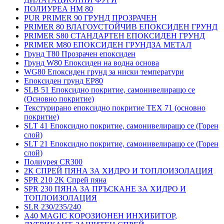
ПОЛИУРЕА HM 80
PUR PRIMER 90 ГРУНД ПРОЗРАЧЕН
PRIMER 80 ВЛАГОУСТОЙЧИВ ЕПОКСИДЕН ГРУНД
PRIMER S80 СТАНДАРТЕН ЕПОКСИДЕН ГРУНД
PRIMER M80 ЕПОКСИДЕН ГРУНДЗА МЕТАЛ
Грунд Т80 Прозрачен епоксиден
Грунд W80 Епоксиден на водна основа
WG80 Епоксиден грунд за ниски температури
Епоксиден грунд EP80
SLB 51 Епоксидно покритие, самонивелиращо се
(Основно покритие)
Текстурирано епоксидно покритие TEX 71 (основно
покритие)
SLT 41 Епоксидно покритие, самонивелиращо се (Горен
слой)
SLT 21 Епоксидно покритие, самонивелиращо се (Горен
слой)
Полиурея CR300
2К СПРЕЙ ПЯНА ЗА ХИДРО И ТОПЛОИЗОЛАЦИЯ
SPR 210 2K Спрей пяна
SPR 230 ПЯНА ЗА ПРЪСКАНЕ ЗА ХИДРО И
ТОПЛОИЗОЛАЦИЯ
SLR 230/235/240
A40 MAGIC КОРОЗИОНЕН ИНХИБИТОР,