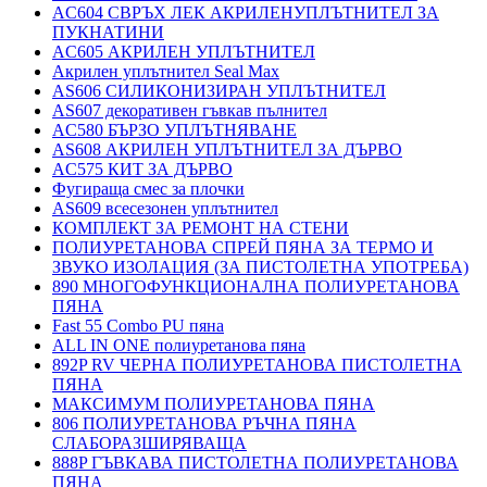
AC604 СВРЪХ ЛЕК АКРИЛЕНУПЛЪТНИТЕЛ ЗА
ПУКНАТИНИ
AC605 АКРИЛЕН УПЛЪТНИТЕЛ
Акрилен уплътнител Seal Max
AS606 СИЛИКОНИЗИРАН УПЛЪТНИТЕЛ
AS607 декоративен гъвкав пълнител
AC580 БЪРЗО УПЛЪТНЯВАНЕ
AS608 АКРИЛЕН УПЛЪТНИТЕЛ ЗА ДЪРВО
AC575 КИТ ЗА ДЪРВО
Фугираща смес за плочки
AS609 всесезонен уплътнител
КОМПЛЕКТ ЗА РЕМОНТ НА СТЕНИ
ПОЛИУРЕТАНОВА СПРЕЙ ПЯНА ЗА ТЕРМО И
ЗВУКО ИЗОЛАЦИЯ (ЗА ПИСТОЛЕТНА УПОТРЕБА)
890 МНОГОФУНКЦИОНАЛНА ПОЛИУРЕТАНОВА
ПЯНА
Fast 55 Combo PU пяна
ALL IN ONE полиуретанова пяна
892P RV ЧЕРНА ПОЛИУРЕТАНОВА ПИСТОЛЕТНА
ПЯНА
МАКСИМУМ ПОЛИУРЕТАНОВА ПЯНА
806 ПОЛИУРЕТАНОВА РЪЧНА ПЯНА
СЛАБОРАЗШИРЯВАЩА
888P ГЪВКАВА ПИСТОЛЕТНА ПОЛИУРЕТАНОВА
ПЯНА