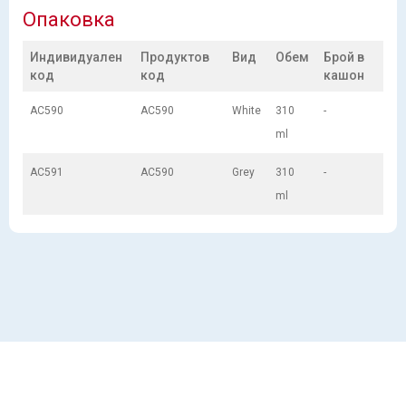
Опаковка
Индивидуален
Продуктов
Вид
Обем
Брой в
код
код
кашон
AC590
AC590
White
310
-
ml
AC591
AC590
Grey
310
-
ml