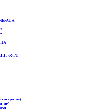
МБРАНА
НА
НА
АНА
ННИ ФУГИ
но покритие)
итие)
лой)