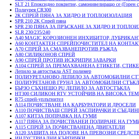
SLT 21 Епоксидно покритие, самонивелиращо се (Горен с
Полиурея CR300
2К СПРЕЙ ПЯНА ЗА ХИДРО И ТОПЛОИЗОЛАЦИЯ
SPR 210 2K Спрей пяна
SPR 230 ПЯНА ЗА ПРЪСКАНЕ ЗА ХИДРО И ТОПЛО
SLR 230/235/240
A40 MAGIC КОРОЗИОНЕН ИНХИБИТОР, ЛУБРИКАН
A60 КОНТАКТЕН СПРЕЙПОЧИСТИТЕЛ НА КОНТАК
A70 СПРЕЙ ЗА СМАЗВАНЕПРОТИВ РЪЖДА
A80 СИЛИКОНОВ СПРЕЙ
A90 СПРЕЙ ПРОТИВ ИСКРИПРИ ЗАВАРКИ
A104 СПРЕЙ ЗА ПРЕМАХВАНЕНА ЕТИКЕТИ, СТИК
Лепило за автостъкла AST полимер
ПОЛИУРЕТАНОВО ЛЕПИЛО ЗА АВТОМОБИЛНИ СТ
ПОЛИУРЕТАНОВ ГРУНД ЗА АВТОМОБИЛНИ СТЪК
БЪРЗО СЪХНЕЩО PU ЛЕПИЛО ЗА АВТОСТЪКЛА
HT300 СИЛИКОН RTV УСТОЙЧИВ НА ВИСОКА ТЕМ
R75 спрей-уплътнител
A114 ПОЧИСТВАНЕ НА КАРБУРАТОРИ И ДРОСЕЛИ
A110 ПОЧИСТВАЩ СПРЕЙ ЗАСПИРАЧКИ И СЪЕДИН
A107 КИТЗА ПОПРАВКА НА ГУМИ
A117 ПЯНА ЗА ПОЧИСТВАНЕИ ПОЛИРАНЕ НА ГУМ
A115 СПРЕЙ ЗА ПОЧИСТВАНЕНА ДВИГАТЕЛИ
A120 ЗАЩИТА НА ПОДОВЕ НА ПРЕВОЗНИ СРЕДСТ
ИНДУСТРИАЛНИ КЪРПИЧКИ