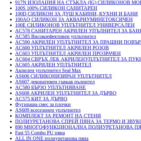
917N ИЗОЛАЦИЯ НА СТЪКЛА (IG) СИЛИКОНОВ М
100S 100% СИЛИКОН САНИТАРЕН
100D СИЛИКОН ЗА ДУШ КАБИНИ, КУХНИ И БАНИ
100AQ СИЛИКОН ЗА АКВАРИУМИНЕТОКСИЧЕН
100E СИЛИКОНОВ УПЛЪТНИТЕЛ УНИВЕРСАЛЕН
AC578 САНИТАРЕН АКРИЛЕН УПЪЛНИТЕЛ ЗА БАН
AC585 Високоефективен уплътнител
AC590 АКРИЛЕН УПЛЪТНИТЕЛ ЗА ПРАШНИ ПОВЪ
AC600 УПЛЪТНИТЕЛ АКРИЛЕН РОЗОВ
AC603 УПЛЪТНИТЕЛ АКРИЛЕН ПРОЗРАЧЕН
AC604 СВРЪХ ЛЕК АКРИЛЕНУПЛЪТНИТЕЛ ЗА ПУ
AC605 АКРИЛЕН УПЛЪТНИТЕЛ
Акрилен уплътнител Seal Max
AS606 СИЛИКОНИЗИРАН УПЛЪТНИТЕЛ
AS607 декоративен гъвкав пълнител
AC580 БЪРЗО УПЛЪТНЯВАНЕ
AS608 АКРИЛЕН УПЛЪТНИТЕЛ ЗА ДЪРВО
AC575 КИТ ЗА ДЪРВО
Фугираща смес за плочки
AS609 всесезонен уплътнител
КОМПЛЕКТ ЗА РЕМОНТ НА СТЕНИ
ПОЛИУРЕТАНОВА СПРЕЙ ПЯНА ЗА ТЕРМО И ЗВУК
890 МНОГОФУНКЦИОНАЛНА ПОЛИУРЕТАНОВА П
Fast 55 Combo PU пяна
ALL IN ONE полиуретанова пяна