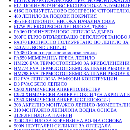
610 ПОЛИУРЕТАНОВО ЕКСПРЕС-НО МОНТАЖНО Л
612J ПОЛИУРЕТАНОВО ЕКСПРЕСНО/ЗА АЛУМИНИ
616C ПОЛИУРЕТАНОВО ЕКСПРЕСНО/СТРОИТЕЛНО
480 ЛЕПИЛО ЗА ПОДОВИ ПОКРИТИЯ
495 БЕЗ ПИРОНИ С ВИСОКА НАЧАЛНА СИЛА
617W PU ЕКСПРЕСНО ЛЕПИЛО ЗА ДЪРВО
PA360 ПОЛИУРЕТАНОВО ЛЕПИЛОЗА ДЪРВО
360FC БЪРЗО ВТВЪРДЯВАЩО СЕПОЛИУРЕТАНОВО
PA370 ЕКСПРЕСНО ПОЛИУРЕТАНО-ВО ЛЕПИЛО ЗА 
740 ALL BOND ЛЕПИЛО
PA380 Силно издръжливо морско лепило
PA550 МЕМБРАННА ПРЕСА ЛЕПИЛО
HM226 EVA ТЕРМОСТОПЯЕМО ЗА КРИВОЛИНЕЙНИ
HM774 EVA ТЕРМОСТОПЯЕМО ЗА ПРАВИ РЪБОВЕ
HM788 EVA ТЕРМОСТОПЯЕМО ЗА ПРАВИ РЪБОВЕ
D2 PVA ЛЕПИЛОЗА РАМКОВИ КОНСТРУКЦИИ
D3 PVAC БЯЛО ЛЕПИЛО
C900 ХИМИЧЕСКИ АНКЕРПОЛИЕСТЕP
C920 ХИМИЧЕСКИ АНКЕР ЕПОКСИДЕН АКРИЛАТ Б
C950 ХИМИЧЕСКИ АНКЕР ЧИСТ ЕПОКСИД
308 АКРИЛНО МОНТАЖНО ЛЕПИЛО (МОМЕНТАЛН
310 МОНТАЖНО ЛЕПИЛОНА ВОДНА ОСНОВА
312P ЛЕПИЛО ЗА ПАНЕЛИ
320C ЛЕПИЛО ЗА КОРНИЗИ НА ВОДНА ОСНОВА
900N НЕУТРАЛЕН СИЛИКОН ЗА ОГЛЕДАЛА