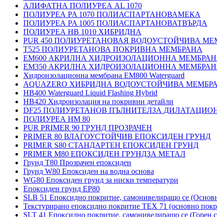
АЛИФАТНА ПОЛИУРЕА AL 1070
ПОЛИУРЕА PA 1070 ПОЛИАСПАРТАНОВАМЕКА
ПОЛИУРЕА PA 1005 ПОЛИАСПАРТАНОВАТВЪРДА
ПОЛИУРЕА HB 1010 ХИБРИДНА
PUR 450 ПОЛИУРЕТАНОВАЯ ВОДОУСТОЙЧИВА МЕ
T525 ПОЛИУРЕТАНОВА ПОКРИВНА МЕМБРАНА
EM600 АКРИЛНА ХИДРОИЗОЛАЦИОННА МЕМБРА
EM350 АКРИЛНА ХИДРОИЗОЛАЦИОННА МЕМБРА
Хидроизолационна мембрана EM800 Waterguard
AQUAZERO ХИБРИДНА ВОДОУСТОЙЧИВА МЕМБР
HB400 Waterguard Liquid Flashing Hybrid
HB420 Хидроизолация на покривни детайли
DF25 ПОЛИУРЕТАНОВ ПЪЛНИТЕЛЗА ДИЛАТАЦИО
ПОЛИУРЕА HM 80
PUR PRIMER 90 ГРУНД ПРОЗРАЧЕН
PRIMER 80 ВЛАГОУСТОЙЧИВ ЕПОКСИДЕН ГРУНД
PRIMER S80 СТАНДАРТЕН ЕПОКСИДЕН ГРУНД
PRIMER M80 ЕПОКСИДЕН ГРУНДЗА МЕТАЛ
Грунд Т80 Прозрачен епоксиден
Грунд W80 Епоксиден на водна основа
WG80 Епоксиден грунд за ниски температури
Епоксиден грунд EP80
SLB 51 Епоксидно покритие, самонивелиращо се (Основ
Текстурирано епоксидно покритие TEX 71 (основно покр
SLT 41 Епоксидно покритие, самонивелиращо се (Горен с