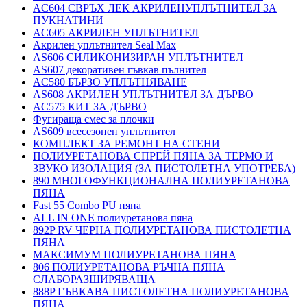
AC604 СВРЪХ ЛЕК АКРИЛЕНУПЛЪТНИТЕЛ ЗА
ПУКНАТИНИ
AC605 АКРИЛЕН УПЛЪТНИТЕЛ
Акрилен уплътнител Seal Max
AS606 СИЛИКОНИЗИРАН УПЛЪТНИТЕЛ
AS607 декоративен гъвкав пълнител
AC580 БЪРЗО УПЛЪТНЯВАНЕ
AS608 АКРИЛЕН УПЛЪТНИТЕЛ ЗА ДЪРВО
AC575 КИТ ЗА ДЪРВО
Фугираща смес за плочки
AS609 всесезонен уплътнител
КОМПЛЕКТ ЗА РЕМОНТ НА СТЕНИ
ПОЛИУРЕТАНОВА СПРЕЙ ПЯНА ЗА ТЕРМО И
ЗВУКО ИЗОЛАЦИЯ (ЗА ПИСТОЛЕТНА УПОТРЕБА)
890 МНОГОФУНКЦИОНАЛНА ПОЛИУРЕТАНОВА
ПЯНА
Fast 55 Combo PU пяна
ALL IN ONE полиуретанова пяна
892P RV ЧЕРНА ПОЛИУРЕТАНОВА ПИСТОЛЕТНА
ПЯНА
МАКСИМУМ ПОЛИУРЕТАНОВА ПЯНА
806 ПОЛИУРЕТАНОВА РЪЧНА ПЯНА
СЛАБОРАЗШИРЯВАЩА
888P ГЪВКАВА ПИСТОЛЕТНА ПОЛИУРЕТАНОВА
ПЯНА