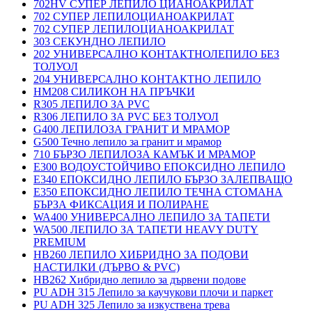
702HV СУПЕР ЛЕПИЛО ЦИАНОАКРИЛАТ
702 СУПЕР ЛЕПИЛОЦИАНОАКРИЛАТ
702 СУПЕР ЛЕПИЛОЦИАНОАКРИЛАТ
303 СЕКУНДНО ЛЕПИЛО
202 УНИВЕРСАЛНО КОНТАКТНОЛЕПИЛО БЕЗ
ТОЛУОЛ
204 УНИВЕРСАЛНО КОНТАКТНО ЛЕПИЛО
HM208 СИЛИКОН НА ПРЪЧКИ
R305 ЛЕПИЛО ЗА PVC
R306 ЛЕПИЛО ЗА PVC БЕЗ ТОЛУОЛ
G400 ЛЕПИЛОЗА ГРАНИТ И МРАМОP
G500 Течно лепило за гранит и мрамор
710 БЪРЗО ЛЕПИЛОЗА КАМЪК И МРАМОP
E300 ВОДОУСТОЙЧИВО ЕПОКСИДНО ЛЕПИЛО
E340 ЕПОКСИДНО ЛЕПИЛО БЪРЗО ЗАЛЕПВАЩО
E350 ЕПОКСИДНО ЛЕПИЛО ТЕЧНА СТОМАНА
БЪРЗА ФИКСАЦИЯ И ПОЛИРАНЕ
WA400 УНИВЕРСАЛНО ЛЕПИЛО ЗА ТАПЕТИ
WA500 ЛЕПИЛО ЗА ТАПЕТИ HEAVY DUTY
PREMIUM
HB260 ЛЕПИЛО ХИБРИДНО ЗА ПОДОВИ
НАСТИЛКИ (ДЪРВО & PVC)
HB262 Хибридно лепило за дървени подове
PU ADH 315 Лепило за каучукови плочи и паркет
PU ADH 325 Лепило за изкуствена трева