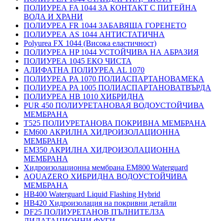
ПОЛИУРЕА FA 1044 ЗА КОНТАКТ С ПИТЕЙНА
ВОДА И ХРАНИ
ПОЛИУРЕА FR 1044 ЗАБАВЯЩА ГОРЕНЕТО
ПОЛИУРЕА AS 1044 АНТИСТАТИЧНА
Polyurea FX 1044 (Висока еластичност)
ПОЛИУРЕА HP 1044 УСТОЙЧИВА НА АБРАЗИЯ
ПОЛИУРЕА 1045 ЕКО ЧИСТА
АЛИФАТНА ПОЛИУРЕА AL 1070
ПОЛИУРЕА PA 1070 ПОЛИАСПАРТАНОВАМЕКА
ПОЛИУРЕА PA 1005 ПОЛИАСПАРТАНОВАТВЪРДА
ПОЛИУРЕА HB 1010 ХИБРИДНА
PUR 450 ПОЛИУРЕТАНОВАЯ ВОДОУСТОЙЧИВА
МЕМБРАНА
T525 ПОЛИУРЕТАНОВА ПОКРИВНА МЕМБРАНА
EM600 АКРИЛНА ХИДРОИЗОЛАЦИОННА
МЕМБРАНА
EM350 АКРИЛНА ХИДРОИЗОЛАЦИОННА
МЕМБРАНА
Хидроизолационна мембрана EM800 Waterguard
AQUAZERO ХИБРИДНА ВОДОУСТОЙЧИВА
МЕМБРАНА
HB400 Waterguard Liquid Flashing Hybrid
HB420 Хидроизолация на покривни детайли
DF25 ПОЛИУРЕТАНОВ ПЪЛНИТЕЛЗА
ДИЛАТАЦИОННИ ФУГИ