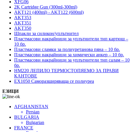
XFG06
2K Cartridge Gun (300ml-300ml)
AKT121 (400ml) - AKT122 (600ml)
AKT353
AKT351
AKT350
Шпакли за силикон/уплътнител
Пластмасови накрайници за уплътнители тип картюш –
10 бр.
Пластмасови сламки за полиуретанова пяна – 10 бр.
Пластмасови накрайници за химически анкер – 10 бр.
Пластмасови накрайници за уплътнители тип салам – 10
бр.
HM220 ЛЕПИЛО ТЕРМОСТОПЯЕМО ЗА ПРАВИ
КАНТОВЕ
EX1050 Саморазширяваща се полиуреа
ЕЗИЦИ
AFGHANISTAN
Persian
BULGARIA
Bulgarian
FRANCE