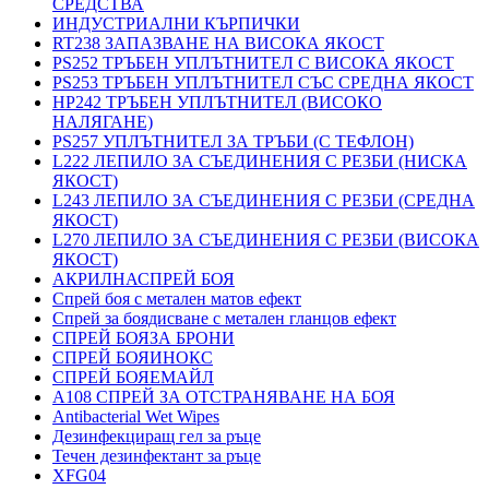
СРЕДСТВА
ИНДУСТРИАЛНИ КЪРПИЧКИ
RT238 ЗАПАЗВАНЕ НА ВИСОКА ЯКОСТ
PS252 ТРЪБЕН УПЛЪТНИТЕЛ С ВИСОКА ЯКОСТ
PS253 ТРЪБЕН УПЛЪТНИТЕЛ СЪС СРЕДНА ЯКОСТ
HP242 ТРЪБЕН УПЛЪТНИТЕЛ (ВИСОКО
НАЛЯГАНЕ)
PS257 УПЛЪТНИТЕЛ ЗА ТРЪБИ (С ТЕФЛОН)
L222 ЛЕПИЛО ЗА СЪЕДИНЕНИЯ С РЕЗБИ (НИСКА
ЯКОСТ)
L243 ЛЕПИЛО ЗА СЪЕДИНЕНИЯ С РЕЗБИ (СРЕДНА
ЯКОСТ)
L270 ЛЕПИЛО ЗА СЪЕДИНЕНИЯ С РЕЗБИ (ВИСОКА
ЯКОСТ)
АКРИЛНАСПРЕЙ БОЯ
Спрей боя с метален матов ефект
Спрей за боядисване с метален гланцов ефект
СПРЕЙ БОЯЗА БРОНИ
СПРЕЙ БОЯИНОКС
СПРЕЙ БОЯЕМАЙЛ
A108 СПРЕЙ ЗА ОТСТРАНЯВАНЕ НА БОЯ
Antibacterial Wet Wipes
Дезинфекциращ гел за ръце
Течен дезинфектант за ръце
XFG04