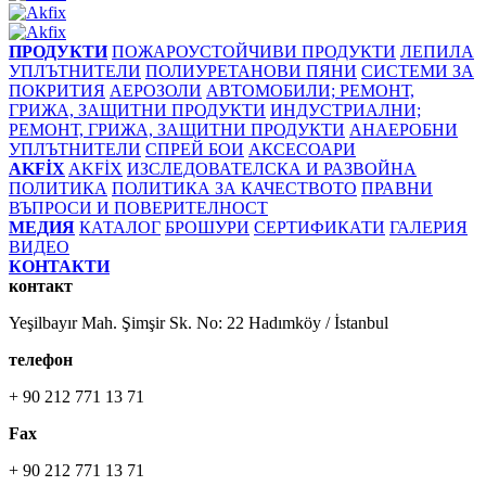
ПРОДУКТИ
ПОЖАРОУСТОЙЧИВИ ПРОДУКТИ
ЛЕПИЛА
УПЛЪТНИТЕЛИ
ПОЛИУРЕТАНОВИ ПЯНИ
СИСТЕМИ ЗА
ПОКРИТИЯ
АЕРОЗОЛИ
АВТОМОБИЛИ; РЕМОНТ,
ГРИЖА, ЗАЩИТНИ ПРОДУКТИ
ИНДУСТРИАЛНИ;
РЕМОНТ, ГРИЖА, ЗАЩИТНИ ПРОДУКТИ
АНАЕРОБНИ
УПЛЪТНИТЕЛИ
СПРЕЙ БОИ
АКСЕСОАРИ
AKFİX
AKFİX
ИЗСЛЕДОВАТЕЛСКА И РАЗВОЙНА
ПОЛИТИКА
ПОЛИТИКА ЗА КАЧЕСТВОТО
ПРАВНИ
ВЪПРОСИ И ПОВЕРИТЕЛНОСТ
МЕДИЯ
КАТАЛОГ
БРОШУРИ
СЕРТИФИКАТИ
ГАЛЕРИЯ
ВИДЕО
КОНТАКТИ
контакт
Yeşilbayır Mah. Şimşir Sk. No: 22 Hadımköy / İstanbul
телефон
+ 90 212 771 13 71
Fax
+ 90 212 771 13 71