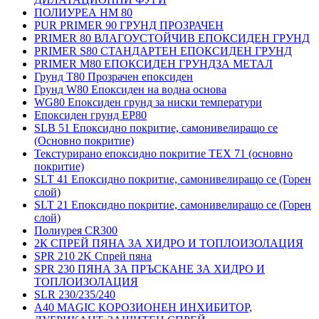
ПОЛИУРЕА HM 80
PUR PRIMER 90 ГРУНД ПРОЗРАЧЕН
PRIMER 80 ВЛАГОУСТОЙЧИВ ЕПОКСИДЕН ГРУНД
PRIMER S80 СТАНДАРТЕН ЕПОКСИДЕН ГРУНД
PRIMER M80 ЕПОКСИДЕН ГРУНДЗА МЕТАЛ
Грунд Т80 Прозрачен епоксиден
Грунд W80 Епоксиден на водна основа
WG80 Епоксиден грунд за ниски температури
Епоксиден грунд EP80
SLB 51 Епоксидно покритие, самонивелиращо се
(Основно покритие)
Текстурирано епоксидно покритие TEX 71 (основно
покритие)
SLT 41 Епоксидно покритие, самонивелиращо се (Горен
слой)
SLT 21 Епоксидно покритие, самонивелиращо се (Горен
слой)
Полиурея CR300
2К СПРЕЙ ПЯНА ЗА ХИДРО И ТОПЛОИЗОЛАЦИЯ
SPR 210 2K Спрей пяна
SPR 230 ПЯНА ЗА ПРЪСКАНЕ ЗА ХИДРО И
ТОПЛОИЗОЛАЦИЯ
SLR 230/235/240
A40 MAGIC КОРОЗИОНЕН ИНХИБИТОР,