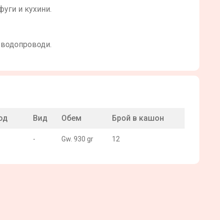
фуги и кухини.
 водопроводи.
од
Вид
Обем
Брой в кашон
-
Gw. 930 gr
12