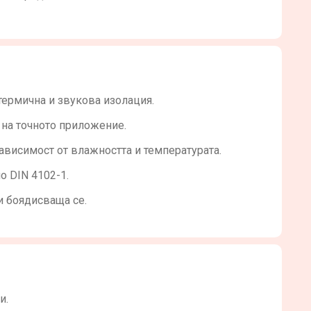
термична и звукова изолация.
на точното приложение.
ависимост от влажността и температурата.
о DIN 4102-1.
и боядисваща се.
и.