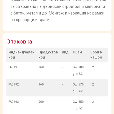
за свързване на дървесни строителни материали
с бетон, метал и др. Монтаж и изолация на рамки
на прозорци и врати.
Опаковка
Индивидуален
Продуктов
Вид
Обем
Брой в
код
код
кашон
FA019
960
-
Gw. 900
12
g. ± %2
FA0192
960
-
Gw. 570
12
g. ± %2
FA0193
960
-
Gw. 350
12
g. ± %2