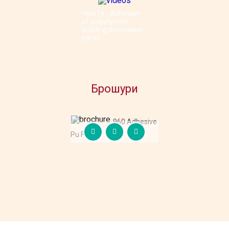
HowTo - Adhesion
of polystyrene
building decoration
panel
Брошури
960 Adhesive
Pu Foam