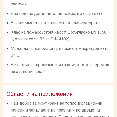
системи.
Без повече допълнителни тежести за сградата.
В зависимост от влажността и температурата.
Клас на пожароустойчивост: E (съгласно EN 13501-
1, отнася се за B2 за DIN 4102).
Може да се използва при ниска температура като
0 ° C.
Не съдържа пропилантни газове, които са вредни
за озоновия слой
Области на приложения
Най-добра за монтиране на топлоизолационни
панели и запълване на празнини по време на
нанасянето на лепилото Също така се препоръчва