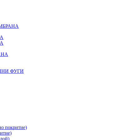
МБРАНА
НА
НА
АНА
ННИ ФУГИ
но покритие)
итие)
лой)