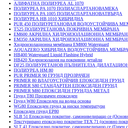
АЛИФАТНА ПОЛИУРЕА AL 1070
ПОЛИУРЕА PA 1070 ПОЛИАСПАРТАНОВАМЕКА
ПОЛИУРЕА PA 1005 ПОЛИАСПАРТАНОВАТВЪРДА
ПОЛИУРЕА HB 1010 ХИБРИДНА
PUR 450 ПОЛИУРЕТАНОВАЯ ВОДОУСТОЙЧИВА МЕ
T525 ПОЛИУРЕТАНОВА ПОКРИВНА МЕМБРАНА
EM600 АКРИЛНА ХИДРОИЗОЛАЦИОННА МЕМБРА
EM350 АКРИЛНА ХИДРОИЗОЛАЦИОННА МЕМБРА
Хидроизолационна мембрана EM800 Waterguard
AQUAZERO ХИБРИДНА ВОДОУСТОЙЧИВА МЕМБР
HB400 Waterguard Liquid Flashing Hybrid
HB420 Хидроизолация на покривни детайли
DF25 ПОЛИУРЕТАНОВ ПЪЛНИТЕЛЗА ДИЛАТАЦИО
ПОЛИУРЕА HM 80
PUR PRIMER 90 ГРУНД ПРОЗРАЧЕН
PRIMER 80 ВЛАГОУСТОЙЧИВ ЕПОКСИДЕН ГРУНД
PRIMER S80 СТАНДАРТЕН ЕПОКСИДЕН ГРУНД
PRIMER M80 ЕПОКСИДЕН ГРУНДЗА МЕТАЛ
Грунд Т80 Прозрачен епоксиден
Грунд W80 Епоксиден на водна основа
WG80 Епоксиден грунд за ниски температури
Епоксиден грунд EP80
SLB 51 Епоксидно покритие, самонивелиращо се (Основ
Текстурирано епоксидно покритие TEX 71 (основно покр
SLT 41 Епоксидно покритие, самонивелиращо се (Горен с