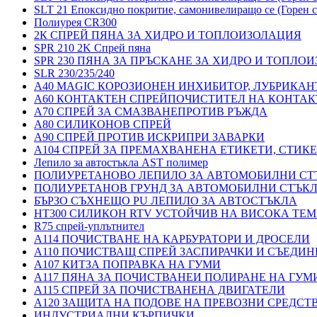
SLT 21 Епоксидно покритие, самонивелиращо се (Горен с
Полиурея CR300
2К СПРЕЙ ПЯНА ЗА ХИДРО И ТОПЛОИЗОЛАЦИЯ
SPR 210 2K Спрей пяна
SPR 230 ПЯНА ЗА ПРЪСКАНЕ ЗА ХИДРО И ТОПЛО
SLR 230/235/240
A40 MAGIC КОРОЗИОНЕН ИНХИБИТОР, ЛУБРИКАН
A60 КОНТАКТЕН СПРЕЙПОЧИСТИТЕЛ НА КОНТАК
A70 СПРЕЙ ЗА СМАЗВАНЕПРОТИВ РЪЖДА
A80 СИЛИКОНОВ СПРЕЙ
A90 СПРЕЙ ПРОТИВ ИСКРИПРИ ЗАВАРКИ
A104 СПРЕЙ ЗА ПРЕМАХВАНЕНА ЕТИКЕТИ, СТИК
Лепило за автостъкла AST полимер
ПОЛИУРЕТАНОВО ЛЕПИЛО ЗА АВТОМОБИЛНИ СТ
ПОЛИУРЕТАНОВ ГРУНД ЗА АВТОМОБИЛНИ СТЪК
БЪРЗО СЪХНЕЩО PU ЛЕПИЛО ЗА АВТОСТЪКЛА
HT300 СИЛИКОН RTV УСТОЙЧИВ НА ВИСОКА ТЕМ
R75 спрей-уплътнител
A114 ПОЧИСТВАНЕ НА КАРБУРАТОРИ И ДРОСЕЛИ
A110 ПОЧИСТВАЩ СПРЕЙ ЗАСПИРАЧКИ И СЪЕДИН
A107 КИТЗА ПОПРАВКА НА ГУМИ
A117 ПЯНА ЗА ПОЧИСТВАНЕИ ПОЛИРАНЕ НА ГУМ
A115 СПРЕЙ ЗА ПОЧИСТВАНЕНА ДВИГАТЕЛИ
A120 ЗАЩИТА НА ПОДОВЕ НА ПРЕВОЗНИ СРЕДСТ
ИНДУСТРИАЛНИ КЪРПИЧКИ