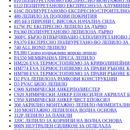
610 ПОЛИУРЕТАНОВО ЕКСПРЕС-НО МОНТАЖНО Л
612J ПОЛИУРЕТАНОВО ЕКСПРЕСНО/ЗА АЛУМИНИ
616C ПОЛИУРЕТАНОВО ЕКСПРЕСНО/СТРОИТЕЛНО
480 ЛЕПИЛО ЗА ПОДОВИ ПОКРИТИЯ
495 БЕЗ ПИРОНИ С ВИСОКА НАЧАЛНА СИЛА
617W PU ЕКСПРЕСНО ЛЕПИЛО ЗА ДЪРВО
PA360 ПОЛИУРЕТАНОВО ЛЕПИЛОЗА ДЪРВО
360FC БЪРЗО ВТВЪРДЯВАЩО СЕПОЛИУРЕТАНОВО
PA370 ЕКСПРЕСНО ПОЛИУРЕТАНО-ВО ЛЕПИЛО ЗА 
740 ALL BOND ЛЕПИЛО
PA380 Силно издръжливо морско лепило
PA550 МЕМБРАННА ПРЕСА ЛЕПИЛО
HM226 EVA ТЕРМОСТОПЯЕМО ЗА КРИВОЛИНЕЙНИ
HM774 EVA ТЕРМОСТОПЯЕМО ЗА ПРАВИ РЪБОВЕ
HM788 EVA ТЕРМОСТОПЯЕМО ЗА ПРАВИ РЪБОВЕ
D2 PVA ЛЕПИЛОЗА РАМКОВИ КОНСТРУКЦИИ
D3 PVAC БЯЛО ЛЕПИЛО
C900 ХИМИЧЕСКИ АНКЕРПОЛИЕСТЕP
C920 ХИМИЧЕСКИ АНКЕР ЕПОКСИДЕН АКРИЛАТ Б
C950 ХИМИЧЕСКИ АНКЕР ЧИСТ ЕПОКСИД
308 АКРИЛНО МОНТАЖНО ЛЕПИЛО (МОМЕНТАЛН
310 МОНТАЖНО ЛЕПИЛОНА ВОДНА ОСНОВА
312P ЛЕПИЛО ЗА ПАНЕЛИ
320C ЛЕПИЛО ЗА КОРНИЗИ НА ВОДНА ОСНОВА
900N НЕУТРАЛЕН СИЛИКОН ЗА ОГЛЕДАЛА