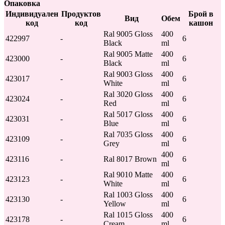
Опаковка
Индивидуален
Продуктов
Брой в
Вид
Обем
код
код
кашон
Ral 9005 Gloss
400
422997
-
6
Black
ml
Ral 9005 Matte
400
423000
-
6
Black
ml
Ral 9003 Gloss
400
423017
-
6
White
ml
Ral 3020 Gloss
400
423024
-
6
Red
ml
Ral 5017 Gloss
400
423031
-
6
Blue
ml
Ral 7035 Gloss
400
423109
-
6
Grey
ml
400
423116
-
Ral 8017 Brown
6
ml
Ral 9010 Matte
400
423123
-
6
White
ml
Ral 1003 Gloss
400
423130
-
6
Yellow
ml
Ral 1015 Gloss
400
423178
-
6
Cream
ml