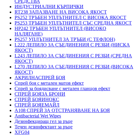
СРЕДСТВА
ИНДУСТРИАЛНИ КЪРПИЧКИ
RT238 ЗАПАЗВАНЕ НА ВИСОКА ЯКОСТ
PS252 ТРЪБЕН УПЛЪТНИТЕЛ С ВИСОКА ЯКОСТ
PS253 ТРЪБЕН УПЛЪТНИТЕЛ СЪС СРЕДНА ЯКОСТ
HP242 ТРЪБЕН УПЛЪТНИТЕЛ (ВИСОКО
НАЛЯГАНЕ)
PS257 УПЛЪТНИТЕЛ ЗА ТРЪБИ (С ТЕФЛОН)
L222 ЛЕПИЛО ЗА СЪЕДИНЕНИЯ С РЕЗБИ (НИСКА
ЯКОСТ)
L243 ЛЕПИЛО ЗА СЪЕДИНЕНИЯ С РЕЗБИ (СРЕДНА
ЯКОСТ)
L270 ЛЕПИЛО ЗА СЪЕДИНЕНИЯ С РЕЗБИ (ВИСОКА
ЯКОСТ)
АКРИЛНАСПРЕЙ БОЯ
Спрей боя с метален матов ефект
Спрей за боядисване с метален гланцов ефект
СПРЕЙ БОЯЗА БРОНИ
СПРЕЙ БОЯИНОКС
СПРЕЙ БОЯЕМАЙЛ
A108 СПРЕЙ ЗА ОТСТРАНЯВАНЕ НА БОЯ
Antibacterial Wet Wipes
Дезинфекциращ гел за ръце
Течен дезинфектант за ръце
XFG04