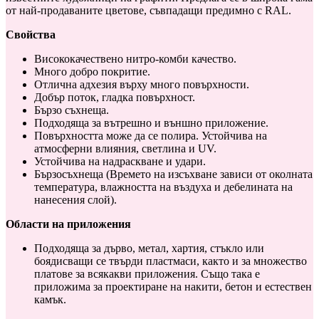
от най-продаваните цветове, съвпадащи предимно с RAL.
Свойства
Висококачествено нитро-комби качество.
Много добро покритие.
Отлична адхезия върху много повърхности.
Добър поток, гладка повърхност.
Бързо съхнеща.
Подходяща за вътрешно и външно приложение.
Повърхността може да се полира. Устойчива на
атмосферни влияния, светлина и UV.
Устойчива на надраскване и удари.
Бързосъхнеща (Времето на изсъхване зависи от околната
температура, влажността на въздуха и дебелината на
нанесения слой).
Области на приложения
Подходяща за дърво, метал, хартия, стъкло или
боядисващи се твърди пластмаси, както и за множество
платове за всякакви приложения. Също така е
приложима за проектиране на накити, бетон и естествен
камък.