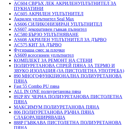
AC604 СВРЪХ ЛЕК АКРИЛЕНУПЛЪТНИТЕЛ ЗА
ПУКНАТИНИ
AC605 АКРИЛЕН УПЛЪТНИТЕЛ
Акрилен уплътнител Seal Max
AS606 СИЛИКОНИЗИРАН УПЛЪТНИТЕЛ
AS607 декоративен гъвкав пълнител
AC580 БЪРЗО УПЛЪТНЯВАНЕ
AS608 АКРИЛЕН УПЛЪТНИТЕЛ ЗА ДЪРВО
AC575 КИТ ЗА ДЪРВО
Фугираща смес за плочки
AS609 всесезонен уплътнител
КОМПЛЕКТ ЗА РЕМОНТ НА СТЕНИ
ПОЛИУРЕТАНОВА СПРЕЙ ПЯНА ЗА ТЕРМО И
ЗВУКО ИЗОЛАЦИЯ (ЗА ПИСТОЛЕТНА УПОТРЕБА)
890 МНОГОФУНКЦИОНАЛНА ПОЛИУРЕТАНОВА
ПЯНА
Fast 55 Combo PU пяна
ALL IN ONE полиуретанова пяна
892P RV ЧЕРНА ПОЛИУРЕТАНОВА ПИСТОЛЕТНА
ПЯНА
МАКСИМУМ ПОЛИУРЕТАНОВА ПЯНА
806 ПОЛИУРЕТАНОВА РЪЧНА ПЯНА
СЛАБОРАЗШИРЯВАЩА
888P ГЪВКАВА ПИСТОЛЕТНА ПОЛИУРЕТАНОВА
ПЯНА