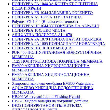
ПОЛИУРЕА FA 1044 ЗА КОНТАКТ С ПИТЕЙНА
ВОДА И ХРАНИ
ПОЛИУРЕА FR 1044 ЗАБАВЯЩА ГОРЕНЕТО
ПОЛИУРЕА AS 1044 АНТИСТАТИЧНА
Polyurea FX 1044 (Висока еластичност)
ПОЛИУРЕА HP 1044 УСТОЙЧИВА НА АБРАЗИЯ
ПОЛИУРЕА 1045 ЕКО ЧИСТА
АЛИФАТНА ПОЛИУРЕА AL 1070
ПОЛИУРЕА PA 1070 ПОЛИАСПАРТАНОВАМЕКА
ПОЛИУРЕА PA 1005 ПОЛИАСПАРТАНОВАТВЪРДА
ПОЛИУРЕА HB 1010 ХИБРИДНА
PUR 450 ПОЛИУРЕТАНОВАЯ ВОДОУСТОЙЧИВА
МЕМБРАНА
T525 ПОЛИУРЕТАНОВА ПОКРИВНА МЕМБРАНА
EM600 АКРИЛНА ХИДРОИЗОЛАЦИОННА
МЕМБРАНА
EM350 АКРИЛНА ХИДРОИЗОЛАЦИОННА
МЕМБРАНА
Хидроизолационна мембрана EM800 Waterguard
AQUAZERO ХИБРИДНА ВОДОУСТОЙЧИВА
МЕМБРАНА
HB400 Waterguard Liquid Flashing Hybrid
HB420 Хидроизолация на покривни детайли
DF25 ПОЛИУРЕТАНОВ ПЪЛНИТЕЛЗА
ДИЛАТАЦИОННИ ФУГИ