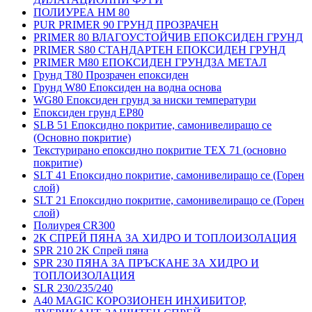
ПОЛИУРЕА HM 80
PUR PRIMER 90 ГРУНД ПРОЗРАЧЕН
PRIMER 80 ВЛАГОУСТОЙЧИВ ЕПОКСИДЕН ГРУНД
PRIMER S80 СТАНДАРТЕН ЕПОКСИДЕН ГРУНД
PRIMER M80 ЕПОКСИДЕН ГРУНДЗА МЕТАЛ
Грунд Т80 Прозрачен епоксиден
Грунд W80 Епоксиден на водна основа
WG80 Епоксиден грунд за ниски температури
Епоксиден грунд EP80
SLB 51 Епоксидно покритие, самонивелиращо се
(Основно покритие)
Текстурирано епоксидно покритие TEX 71 (основно
покритие)
SLT 41 Епоксидно покритие, самонивелиращо се (Горен
слой)
SLT 21 Епоксидно покритие, самонивелиращо се (Горен
слой)
Полиурея CR300
2К СПРЕЙ ПЯНА ЗА ХИДРО И ТОПЛОИЗОЛАЦИЯ
SPR 210 2K Спрей пяна
SPR 230 ПЯНА ЗА ПРЪСКАНЕ ЗА ХИДРО И
ТОПЛОИЗОЛАЦИЯ
SLR 230/235/240
A40 MAGIC КОРОЗИОНЕН ИНХИБИТОР,