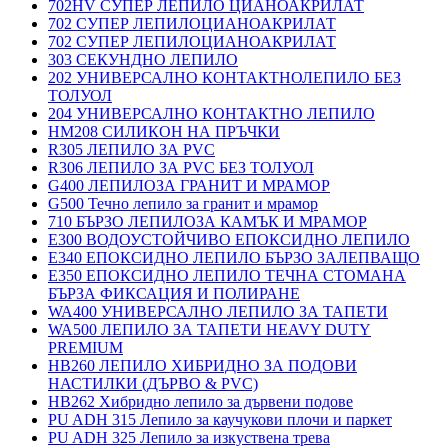
702HV СУПЕР ЛЕПИЛО ЦИАНОАКРИЛАТ
702 СУПЕР ЛЕПИЛОЦИАНОАКРИЛАТ
702 СУПЕР ЛЕПИЛОЦИАНОАКРИЛАТ
303 СЕКУНДНО ЛЕПИЛО
202 УНИВЕРСАЛНО КОНТАКТНОЛЕПИЛО БЕЗ
ТОЛУОЛ
204 УНИВЕРСАЛНО КОНТАКТНО ЛЕПИЛО
HM208 СИЛИКОН НА ПРЪЧКИ
R305 ЛЕПИЛО ЗА PVC
R306 ЛЕПИЛО ЗА PVC БЕЗ ТОЛУОЛ
G400 ЛЕПИЛОЗА ГРАНИТ И МРАМОP
G500 Течно лепило за гранит и мрамор
710 БЪРЗО ЛЕПИЛОЗА КАМЪК И МРАМОP
E300 ВОДОУСТОЙЧИВО ЕПОКСИДНО ЛЕПИЛО
E340 ЕПОКСИДНО ЛЕПИЛО БЪРЗО ЗАЛЕПВАЩО
E350 ЕПОКСИДНО ЛЕПИЛО ТЕЧНА СТОМАНА
БЪРЗА ФИКСАЦИЯ И ПОЛИРАНЕ
WA400 УНИВЕРСАЛНО ЛЕПИЛО ЗА ТАПЕТИ
WA500 ЛЕПИЛО ЗА ТАПЕТИ HEAVY DUTY
PREMIUM
HB260 ЛЕПИЛО ХИБРИДНО ЗА ПОДОВИ
НАСТИЛКИ (ДЪРВО & PVC)
HB262 Хибридно лепило за дървени подове
PU ADH 315 Лепило за каучукови плочи и паркет
PU ADH 325 Лепило за изкуствена трева