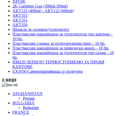
XFG06
2K Cartridge Gun (300ml-300ml)
AKT121 (400ml) - AKT122 (600ml)
AKT353
AKT351
AKT350
Шпакли за силикон/уплътнител
Пластмасови накрайници за уплътнители тип картюш –
10 бр.
Пластмасови сламки за полиуретанова пяна – 10 бр.
Пластмасови накрайници за химически анкер – 10 бр.
Пластмасови накрайници за уплътнители тип салам – 10
бр.
HM220 ЛЕПИЛО ТЕРМОСТОПЯЕМО ЗА ПРАВИ
КАНТОВЕ
EX1050 Саморазширяваща се полиуреа
ЕЗИЦИ
AFGHANISTAN
Persian
BULGARIA
Bulgarian
FRANCE