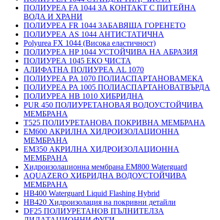
ПОЛИУРЕА FA 1044 ЗА КОНТАКТ С ПИТЕЙНА
ВОДА И ХРАНИ
ПОЛИУРЕА FR 1044 ЗАБАВЯЩА ГОРЕНЕТО
ПОЛИУРЕА AS 1044 АНТИСТАТИЧНА
Polyurea FX 1044 (Висока еластичност)
ПОЛИУРЕА HP 1044 УСТОЙЧИВА НА АБРАЗИЯ
ПОЛИУРЕА 1045 ЕКО ЧИСТА
АЛИФАТНА ПОЛИУРЕА AL 1070
ПОЛИУРЕА PA 1070 ПОЛИАСПАРТАНОВАМЕКА
ПОЛИУРЕА PA 1005 ПОЛИАСПАРТАНОВАТВЪРДА
ПОЛИУРЕА HB 1010 ХИБРИДНА
PUR 450 ПОЛИУРЕТАНОВАЯ ВОДОУСТОЙЧИВА
МЕМБРАНА
T525 ПОЛИУРЕТАНОВА ПОКРИВНА МЕМБРАНА
EM600 АКРИЛНА ХИДРОИЗОЛАЦИОННА
МЕМБРАНА
EM350 АКРИЛНА ХИДРОИЗОЛАЦИОННА
МЕМБРАНА
Хидроизолационна мембрана EM800 Waterguard
AQUAZERO ХИБРИДНА ВОДОУСТОЙЧИВА
МЕМБРАНА
HB400 Waterguard Liquid Flashing Hybrid
HB420 Хидроизолация на покривни детайли
DF25 ПОЛИУРЕТАНОВ ПЪЛНИТЕЛЗА
ДИЛАТАЦИОННИ ФУГИ