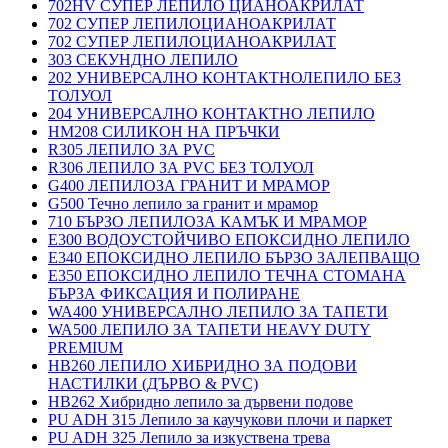
702HV СУПЕР ЛЕПИЛО ЦИАНОАКРИЛАТ
702 СУПЕР ЛЕПИЛОЦИАНОАКРИЛАТ
702 СУПЕР ЛЕПИЛОЦИАНОАКРИЛАТ
303 СЕКУНДНО ЛЕПИЛО
202 УНИВЕРСАЛНО КОНТАКТНОЛЕПИЛО БЕЗ
ТОЛУОЛ
204 УНИВЕРСАЛНО КОНТАКТНО ЛЕПИЛО
HM208 СИЛИКОН НА ПРЪЧКИ
R305 ЛЕПИЛО ЗА PVC
R306 ЛЕПИЛО ЗА PVC БЕЗ ТОЛУОЛ
G400 ЛЕПИЛОЗА ГРАНИТ И МРАМОP
G500 Течно лепило за гранит и мрамор
710 БЪРЗО ЛЕПИЛОЗА КАМЪК И МРАМОP
E300 ВОДОУСТОЙЧИВО ЕПОКСИДНО ЛЕПИЛО
E340 ЕПОКСИДНО ЛЕПИЛО БЪРЗО ЗАЛЕПВАЩО
E350 ЕПОКСИДНО ЛЕПИЛО ТЕЧНА СТОМАНА
БЪРЗА ФИКСАЦИЯ И ПОЛИРАНЕ
WA400 УНИВЕРСАЛНО ЛЕПИЛО ЗА ТАПЕТИ
WA500 ЛЕПИЛО ЗА ТАПЕТИ HEAVY DUTY
PREMIUM
HB260 ЛЕПИЛО ХИБРИДНО ЗА ПОДОВИ
НАСТИЛКИ (ДЪРВО & PVC)
HB262 Хибридно лепило за дървени подове
PU ADH 315 Лепило за каучукови плочи и паркет
PU ADH 325 Лепило за изкуствена трева