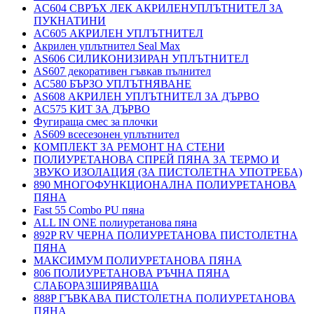
AC604 СВРЪХ ЛЕК АКРИЛЕНУПЛЪТНИТЕЛ ЗА
ПУКНАТИНИ
AC605 АКРИЛЕН УПЛЪТНИТЕЛ
Акрилен уплътнител Seal Max
AS606 СИЛИКОНИЗИРАН УПЛЪТНИТЕЛ
AS607 декоративен гъвкав пълнител
AC580 БЪРЗО УПЛЪТНЯВАНЕ
AS608 АКРИЛЕН УПЛЪТНИТЕЛ ЗА ДЪРВО
AC575 КИТ ЗА ДЪРВО
Фугираща смес за плочки
AS609 всесезонен уплътнител
КОМПЛЕКТ ЗА РЕМОНТ НА СТЕНИ
ПОЛИУРЕТАНОВА СПРЕЙ ПЯНА ЗА ТЕРМО И
ЗВУКО ИЗОЛАЦИЯ (ЗА ПИСТОЛЕТНА УПОТРЕБА)
890 МНОГОФУНКЦИОНАЛНА ПОЛИУРЕТАНОВА
ПЯНА
Fast 55 Combo PU пяна
ALL IN ONE полиуретанова пяна
892P RV ЧЕРНА ПОЛИУРЕТАНОВА ПИСТОЛЕТНА
ПЯНА
МАКСИМУМ ПОЛИУРЕТАНОВА ПЯНА
806 ПОЛИУРЕТАНОВА РЪЧНА ПЯНА
СЛАБОРАЗШИРЯВАЩА
888P ГЪВКАВА ПИСТОЛЕТНА ПОЛИУРЕТАНОВА
ПЯНА