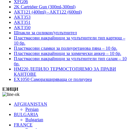
XFG06
2K Cartridge Gun (300ml-300ml)
AKT121 (400ml) - AKT122 (600ml)
AKT353
AKT351
AKT350
Шпакли за силикон/уплътнител
Пластмасови накрайници за уплътнители тип картюш –
10 бр.
Пластмасови сламки за полиуретанова пяна – 10 бр.
Пластмасови накрайници за химически анкер – 10 бр.
Пластмасови накрайници за уплътнители тип салам – 10
бр.
HM220 ЛЕПИЛО ТЕРМОСТОПЯЕМО ЗА ПРАВИ
КАНТОВЕ
EX1050 Саморазширяваща се полиуреа
ЕЗИЦИ
AFGHANISTAN
Persian
BULGARIA
Bulgarian
FRANCE