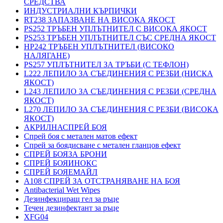
СРЕДСТВА
ИНДУСТРИАЛНИ КЪРПИЧКИ
RT238 ЗАПАЗВАНЕ НА ВИСОКА ЯКОСТ
PS252 ТРЪБЕН УПЛЪТНИТЕЛ С ВИСОКА ЯКОСТ
PS253 ТРЪБЕН УПЛЪТНИТЕЛ СЪС СРЕДНА ЯКОСТ
HP242 ТРЪБЕН УПЛЪТНИТЕЛ (ВИСОКО
НАЛЯГАНЕ)
PS257 УПЛЪТНИТЕЛ ЗА ТРЪБИ (С ТЕФЛОН)
L222 ЛЕПИЛО ЗА СЪЕДИНЕНИЯ С РЕЗБИ (НИСКА
ЯКОСТ)
L243 ЛЕПИЛО ЗА СЪЕДИНЕНИЯ С РЕЗБИ (СРЕДНА
ЯКОСТ)
L270 ЛЕПИЛО ЗА СЪЕДИНЕНИЯ С РЕЗБИ (ВИСОКА
ЯКОСТ)
АКРИЛНАСПРЕЙ БОЯ
Спрей боя с метален матов ефект
Спрей за боядисване с метален гланцов ефект
СПРЕЙ БОЯЗА БРОНИ
СПРЕЙ БОЯИНОКС
СПРЕЙ БОЯЕМАЙЛ
A108 СПРЕЙ ЗА ОТСТРАНЯВАНЕ НА БОЯ
Antibacterial Wet Wipes
Дезинфекциращ гел за ръце
Течен дезинфектант за ръце
XFG04