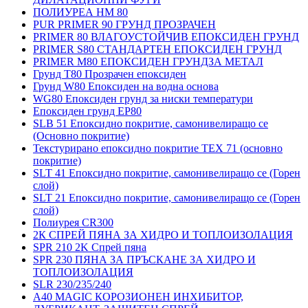
ПОЛИУРЕА HM 80
PUR PRIMER 90 ГРУНД ПРОЗРАЧЕН
PRIMER 80 ВЛАГОУСТОЙЧИВ ЕПОКСИДЕН ГРУНД
PRIMER S80 СТАНДАРТЕН ЕПОКСИДЕН ГРУНД
PRIMER M80 ЕПОКСИДЕН ГРУНДЗА МЕТАЛ
Грунд Т80 Прозрачен епоксиден
Грунд W80 Епоксиден на водна основа
WG80 Епоксиден грунд за ниски температури
Епоксиден грунд EP80
SLB 51 Епоксидно покритие, самонивелиращо се
(Основно покритие)
Текстурирано епоксидно покритие TEX 71 (основно
покритие)
SLT 41 Епоксидно покритие, самонивелиращо се (Горен
слой)
SLT 21 Епоксидно покритие, самонивелиращо се (Горен
слой)
Полиурея CR300
2К СПРЕЙ ПЯНА ЗА ХИДРО И ТОПЛОИЗОЛАЦИЯ
SPR 210 2K Спрей пяна
SPR 230 ПЯНА ЗА ПРЪСКАНЕ ЗА ХИДРО И
ТОПЛОИЗОЛАЦИЯ
SLR 230/235/240
A40 MAGIC КОРОЗИОНЕН ИНХИБИТОР,