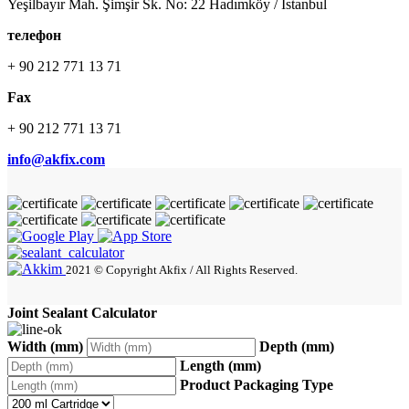
Yeşilbayır Mah. Şimşir Sk. No: 22 Hadımköy / İstanbul
телефон
+ 90 212 771 13 71
Fax
+ 90 212 771 13 71
info@akfix.com
2021 © Copyright Akfix / All Rights Reserved.
Joint Sealant Calculator
Width (mm)
Depth (mm)
Length (mm)
Product Packaging Type