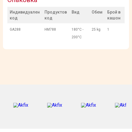
Индивидуален
Продуктов
Вид
Обем
Брой в
код
код
кашон
GA288
HM788
180°C -
25 kg
1
200°C