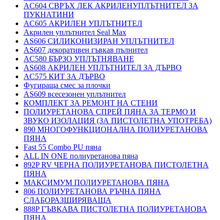
AC604 СВРЪХ ЛЕК АКРИЛЕНУПЛЪТНИТЕЛ ЗА
ПУКНАТИНИ
AC605 АКРИЛЕН УПЛЪТНИТЕЛ
Акрилен уплътнител Seal Max
AS606 СИЛИКОНИЗИРАН УПЛЪТНИТЕЛ
AS607 декоративен гъвкав пълнител
AC580 БЪРЗО УПЛЪТНЯВАНЕ
AS608 АКРИЛЕН УПЛЪТНИТЕЛ ЗА ДЪРВО
AC575 КИТ ЗА ДЪРВО
Фугираща смес за плочки
AS609 всесезонен уплътнител
КОМПЛЕКТ ЗА РЕМОНТ НА СТЕНИ
ПОЛИУРЕТАНОВА СПРЕЙ ПЯНА ЗА ТЕРМО И
ЗВУКО ИЗОЛАЦИЯ (ЗА ПИСТОЛЕТНА УПОТРЕБА)
890 МНОГОФУНКЦИОНАЛНА ПОЛИУРЕТАНОВА
ПЯНА
Fast 55 Combo PU пяна
ALL IN ONE полиуретанова пяна
892P RV ЧЕРНА ПОЛИУРЕТАНОВА ПИСТОЛЕТНА
ПЯНА
МАКСИМУМ ПОЛИУРЕТАНОВА ПЯНА
806 ПОЛИУРЕТАНОВА РЪЧНА ПЯНА
СЛАБОРАЗШИРЯВАЩА
888P ГЪВКАВА ПИСТОЛЕТНА ПОЛИУРЕТАНОВА
ПЯНА