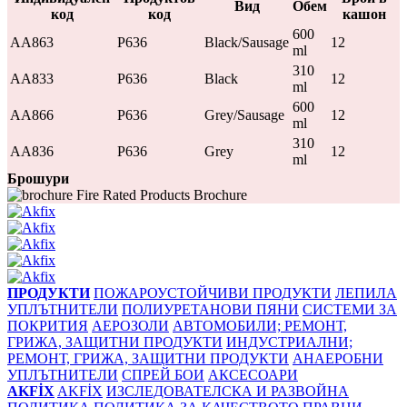
Вид
Обем
код
код
кашон
600
AA863
P636
Black/Sausage
12
ml
310
AA833
P636
Black
12
ml
600
AA866
P636
Grey/Sausage
12
ml
310
AA836
P636
Grey
12
ml
Брошури
Fire Rated Products Brochure
ПРОДУКТИ
ПОЖАРОУСТОЙЧИВИ ПРОДУКТИ
ЛЕПИЛА
УПЛЪТНИТЕЛИ
ПОЛИУРЕТАНОВИ ПЯНИ
СИСТЕМИ ЗА
ПОКРИТИЯ
АЕРОЗОЛИ
АВТОМОБИЛИ; РЕМОНТ,
ГРИЖА, ЗАЩИТНИ ПРОДУКТИ
ИНДУСТРИАЛНИ;
РЕМОНТ, ГРИЖА, ЗАЩИТНИ ПРОДУКТИ
АНАЕРОБНИ
УПЛЪТНИТЕЛИ
СПРЕЙ БОИ
АКСЕСОАРИ
AKFİX
AKFİX
ИЗСЛЕДОВАТЕЛСКА И РАЗВОЙНА