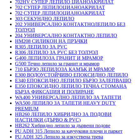
702HV СУПЕР ЛЕПИЛО ЦИАНОАКРИЛАТ
702 СУПЕР ЛЕПИЛОЦИАНОАКРИЛАТ
702 СУПЕР ЛЕПИЛОЦИАНОАКРИЛАТ
303 СЕКУНДНО ЛЕПИЛО
202 УНИВЕРСАЛНО КОНТАКТНОЛЕПИЛО БЕЗ
ТОЛУОЛ
204 УНИВЕРСАЛНО КОНТАКТНО ЛЕПИЛО
HM208 СИЛИКОН НА ПРЪЧКИ
R305 ЛЕПИЛО ЗА PVC
R306 ЛЕПИЛО ЗА PVC БЕЗ ТОЛУОЛ
G400 ЛЕПИЛОЗА ГРАНИТ И МРАМОP
G500 Течно лепило за гранит и мрамор
710 БЪРЗО ЛЕПИЛОЗА КАМЪК И МРАМОP
E300 ВОДОУСТОЙЧИВО ЕПОКСИДНО ЛЕПИЛО
E340 ЕПОКСИДНО ЛЕПИЛО БЪРЗО ЗАЛЕПВАЩО
E350 ЕПОКСИДНО ЛЕПИЛО ТЕЧНА СТОМАНА
БЪРЗА ФИКСАЦИЯ И ПОЛИРАНЕ
WA400 УНИВЕРСАЛНО ЛЕПИЛО ЗА ТАПЕТИ
WA500 ЛЕПИЛО ЗА ТАПЕТИ HEAVY DUTY
PREMIUM
HB260 ЛЕПИЛО ХИБРИДНО ЗА ПОДОВИ
НАСТИЛКИ (ДЪРВО & PVC)
HB262 Хибридно лепило за дървени подове
PU ADH 315 Лепило за каучукови плочи и паркет
PU ADH 325 Лепило за изкуствена трева