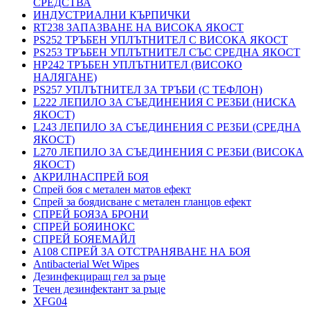
СРЕДСТВА
ИНДУСТРИАЛНИ КЪРПИЧКИ
RT238 ЗАПАЗВАНЕ НА ВИСОКА ЯКОСТ
PS252 ТРЪБЕН УПЛЪТНИТЕЛ С ВИСОКА ЯКОСТ
PS253 ТРЪБЕН УПЛЪТНИТЕЛ СЪС СРЕДНА ЯКОСТ
HP242 ТРЪБЕН УПЛЪТНИТЕЛ (ВИСОКО
НАЛЯГАНЕ)
PS257 УПЛЪТНИТЕЛ ЗА ТРЪБИ (С ТЕФЛОН)
L222 ЛЕПИЛО ЗА СЪЕДИНЕНИЯ С РЕЗБИ (НИСКА
ЯКОСТ)
L243 ЛЕПИЛО ЗА СЪЕДИНЕНИЯ С РЕЗБИ (СРЕДНА
ЯКОСТ)
L270 ЛЕПИЛО ЗА СЪЕДИНЕНИЯ С РЕЗБИ (ВИСОКА
ЯКОСТ)
АКРИЛНАСПРЕЙ БОЯ
Спрей боя с метален матов ефект
Спрей за боядисване с метален гланцов ефект
СПРЕЙ БОЯЗА БРОНИ
СПРЕЙ БОЯИНОКС
СПРЕЙ БОЯЕМАЙЛ
A108 СПРЕЙ ЗА ОТСТРАНЯВАНЕ НА БОЯ
Antibacterial Wet Wipes
Дезинфекциращ гел за ръце
Течен дезинфектант за ръце
XFG04