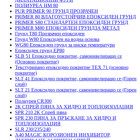
ПОЛИУРЕА HM 80
PUR PRIMER 90 ГРУНД ПРОЗРАЧЕН
PRIMER 80 ВЛАГОУСТОЙЧИВ ЕПОКСИДЕН ГРУНД
PRIMER S80 СТАНДАРТЕН ЕПОКСИДЕН ГРУНД
PRIMER M80 ЕПОКСИДЕН ГРУНДЗА МЕТАЛ
Грунд Т80 Прозрачен епоксиден
Грунд W80 Епоксиден на водна основа
WG80 Епоксиден грунд за ниски температури
Епоксиден грунд EP80
SLB 51 Епоксидно покритие, самонивелиращо се
(Основно покритие)
Текстурирано епоксидно покритие TEX 71 (основно
покритие)
SLT 41 Епоксидно покритие, самонивелиращо се (Горен
слой)
SLT 21 Епоксидно покритие, самонивелиращо се (Горен
слой)
Полиурея CR300
2К СПРЕЙ ПЯНА ЗА ХИДРО И ТОПЛОИЗОЛАЦИЯ
SPR 210 2K Спрей пяна
SPR 230 ПЯНА ЗА ПРЪСКАНЕ ЗА ХИДРО И
ТОПЛОИЗОЛАЦИЯ
SLR 230/235/240
A40 MAGIC КОРОЗИОНЕН ИНХИБИТОР,