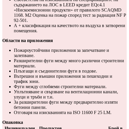
съдържанието на ЛОС в LEED кредит EQc4.1
«Нискоемисионни продукти» от правилото SCAQMD
1168. M2 Оценка на пожар според тест за радиация NF P
92-501.
А + класификация на качеството на въздуха в затворени
помещения.
Области на приложения
Пожароустойчиви приложения за запечатване и
залепване.
Разширителни фуги между много различни строителни
материали.
Плъзгащи и съединителни фуги в подове.
Вътрешни и външни приложения за пешеходни и
трафик зони.
Фуги между сглобяеми строителни материали.
Уплътняване и свързване на вентилационни канали,
улуци и тръби и т.н.
За разширителни фуги между предварително изляти
бетонни панели.
Отговаря на изискванията на ISO 11600 F 25 LM.
Опаковка
Индивидуален
Продуктов
Брой в