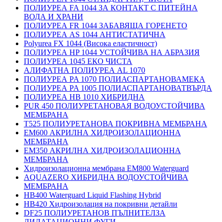
ПОЛИУРЕА FA 1044 ЗА КОНТАКТ С ПИТЕЙНА
ВОДА И ХРАНИ
ПОЛИУРЕА FR 1044 ЗАБАВЯЩА ГОРЕНЕТО
ПОЛИУРЕА AS 1044 АНТИСТАТИЧНА
Polyurea FX 1044 (Висока еластичност)
ПОЛИУРЕА HP 1044 УСТОЙЧИВА НА АБРАЗИЯ
ПОЛИУРЕА 1045 ЕКО ЧИСТА
АЛИФАТНА ПОЛИУРЕА AL 1070
ПОЛИУРЕА PA 1070 ПОЛИАСПАРТАНОВАМЕКА
ПОЛИУРЕА PA 1005 ПОЛИАСПАРТАНОВАТВЪРДА
ПОЛИУРЕА HB 1010 ХИБРИДНА
PUR 450 ПОЛИУРЕТАНОВАЯ ВОДОУСТОЙЧИВА
МЕМБРАНА
T525 ПОЛИУРЕТАНОВА ПОКРИВНА МЕМБРАНА
EM600 АКРИЛНА ХИДРОИЗОЛАЦИОННА
МЕМБРАНА
EM350 АКРИЛНА ХИДРОИЗОЛАЦИОННА
МЕМБРАНА
Хидроизолационна мембрана EM800 Waterguard
AQUAZERO ХИБРИДНА ВОДОУСТОЙЧИВА
МЕМБРАНА
HB400 Waterguard Liquid Flashing Hybrid
HB420 Хидроизолация на покривни детайли
DF25 ПОЛИУРЕТАНОВ ПЪЛНИТЕЛЗА
ДИЛАТАЦИОННИ ФУГИ