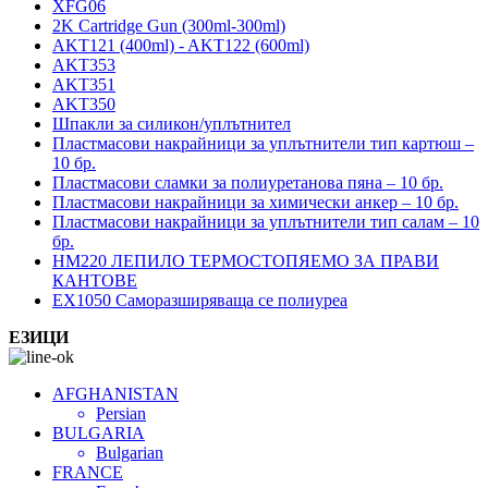
XFG06
2K Cartridge Gun (300ml-300ml)
AKT121 (400ml) - AKT122 (600ml)
AKT353
AKT351
AKT350
Шпакли за силикон/уплътнител
Пластмасови накрайници за уплътнители тип картюш –
10 бр.
Пластмасови сламки за полиуретанова пяна – 10 бр.
Пластмасови накрайници за химически анкер – 10 бр.
Пластмасови накрайници за уплътнители тип салам – 10
бр.
HM220 ЛЕПИЛО ТЕРМОСТОПЯЕМО ЗА ПРАВИ
КАНТОВЕ
EX1050 Саморазширяваща се полиуреа
ЕЗИЦИ
AFGHANISTAN
Persian
BULGARIA
Bulgarian
FRANCE