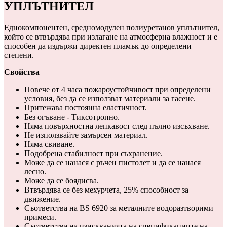
УПЛЪТНИТЕЛ
Еднокомпонентен, средномодулен полиуретанов уплътнител,
който се втвърдява при излагане на атмосферна влажност и е
способен да издържи директен пламък до определени
степени.
Свойства
Повече от 4 часа пожароустойчивост при определени
условия, без да се използват материали за гасене.
Притежава постоянна еластичност.
Без огъване - Тиксотропно.
Няма повърхностна лепкавост след пълно изсъхване.
Не използвайте замърсен материал.
Няма свиване.
Подобрена стабилност при съхранение.
Може да се нанася с ръчен пистолет и да се нанася
лесно.
Може да се боядисва.
Втвърдява се без мехурчета, 25% способност за
движение.
Съответства на BS 6920 за металните водоразтворими
примеси.
Съответства на изискванията на спецификациите на