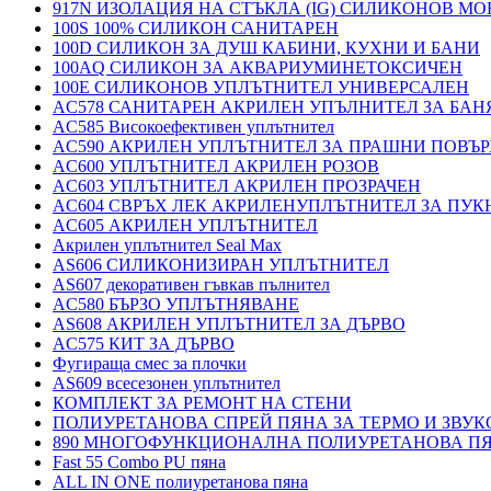
917N ИЗОЛАЦИЯ НА СТЪКЛА (IG) СИЛИКОНОВ М
100S 100% СИЛИКОН САНИТАРЕН
100D СИЛИКОН ЗА ДУШ КАБИНИ, КУХНИ И БАНИ
100AQ СИЛИКОН ЗА АКВАРИУМИНЕТОКСИЧЕН
100E СИЛИКОНОВ УПЛЪТНИТЕЛ УНИВЕРСАЛЕН
AC578 САНИТАРЕН АКРИЛЕН УПЪЛНИТЕЛ ЗА БАН
AC585 Високоефективен уплътнител
AC590 АКРИЛЕН УПЛЪТНИТЕЛ ЗА ПРАШНИ ПОВЪ
AC600 УПЛЪТНИТЕЛ АКРИЛЕН РОЗОВ
AC603 УПЛЪТНИТЕЛ АКРИЛЕН ПРОЗРАЧЕН
AC604 СВРЪХ ЛЕК АКРИЛЕНУПЛЪТНИТЕЛ ЗА ПУ
AC605 АКРИЛЕН УПЛЪТНИТЕЛ
Акрилен уплътнител Seal Max
AS606 СИЛИКОНИЗИРАН УПЛЪТНИТЕЛ
AS607 декоративен гъвкав пълнител
AC580 БЪРЗО УПЛЪТНЯВАНЕ
AS608 АКРИЛЕН УПЛЪТНИТЕЛ ЗА ДЪРВО
AC575 КИТ ЗА ДЪРВО
Фугираща смес за плочки
AS609 всесезонен уплътнител
КОМПЛЕКТ ЗА РЕМОНТ НА СТЕНИ
ПОЛИУРЕТАНОВА СПРЕЙ ПЯНА ЗА ТЕРМО И ЗВУК
890 МНОГОФУНКЦИОНАЛНА ПОЛИУРЕТАНОВА П
Fast 55 Combo PU пяна
ALL IN ONE полиуретанова пяна