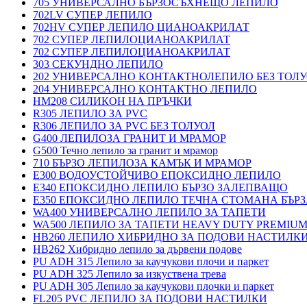
705 УНИВЕРСАЛНО БЪРЗОСЪХНЕЩО ЛЕПИЛО
702LV СУПЕР ЛЕПИЛО
702HV СУПЕР ЛЕПИЛО ЦИАНОАКРИЛАТ
702 СУПЕР ЛЕПИЛОЦИАНОАКРИЛАТ
702 СУПЕР ЛЕПИЛОЦИАНОАКРИЛАТ
303 СЕКУНДНО ЛЕПИЛО
202 УНИВЕРСАЛНО КОНТАКТНОЛЕПИЛО БЕЗ ТОЛ
204 УНИВЕРСАЛНО КОНТАКТНО ЛЕПИЛО
HM208 СИЛИКОН НА ПРЪЧКИ
R305 ЛЕПИЛО ЗА PVC
R306 ЛЕПИЛО ЗА PVC БЕЗ ТОЛУОЛ
G400 ЛЕПИЛОЗА ГРАНИТ И МРАМОP
G500 Течно лепило за гранит и мрамор
710 БЪРЗО ЛЕПИЛОЗА КАМЪК И МРАМОP
E300 ВОДОУСТОЙЧИВО ЕПОКСИДНО ЛЕПИЛО
E340 ЕПОКСИДНО ЛЕПИЛО БЪРЗО ЗАЛЕПВАЩО
E350 ЕПОКСИДНО ЛЕПИЛО ТЕЧНА СТОМАНА БЪР
WA400 УНИВЕРСАЛНО ЛЕПИЛО ЗА ТАПЕТИ
WA500 ЛЕПИЛО ЗА ТАПЕТИ HEAVY DUTY PREMIU
HB260 ЛЕПИЛО ХИБРИДНО ЗА ПОДОВИ НАСТИЛКИ 
HB262 Хибридно лепило за дървени подове
PU ADH 315 Лепило за каучукови плочи и паркет
PU ADH 325 Лепило за изкуствена трева
PU ADH 305 Лепило за каучукови плочки и паркет
FL205 PVC ЛЕПИЛО ЗА ПОДОВИ НАСТИЛКИ