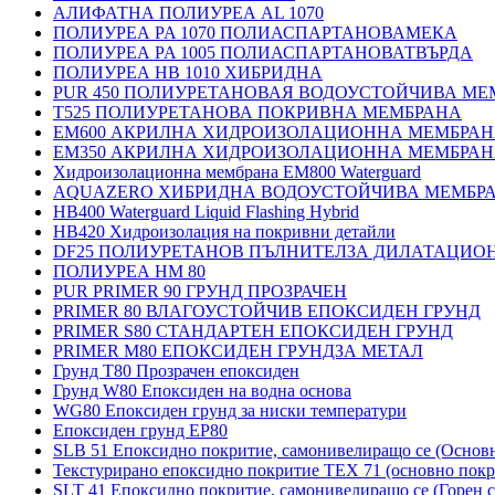
АЛИФАТНА ПОЛИУРЕА AL 1070
ПОЛИУРЕА PA 1070 ПОЛИАСПАРТАНОВАМЕКА
ПОЛИУРЕА PA 1005 ПОЛИАСПАРТАНОВАТВЪРДА
ПОЛИУРЕА HB 1010 ХИБРИДНА
PUR 450 ПОЛИУРЕТАНОВАЯ ВОДОУСТОЙЧИВА МЕ
T525 ПОЛИУРЕТАНОВА ПОКРИВНА МЕМБРАНА
EM600 АКРИЛНА ХИДРОИЗОЛАЦИОННА МЕМБРА
EM350 АКРИЛНА ХИДРОИЗОЛАЦИОННА МЕМБРА
Хидроизолационна мембрана EM800 Waterguard
AQUAZERO ХИБРИДНА ВОДОУСТОЙЧИВА МЕМБР
HB400 Waterguard Liquid Flashing Hybrid
HB420 Хидроизолация на покривни детайли
DF25 ПОЛИУРЕТАНОВ ПЪЛНИТЕЛЗА ДИЛАТАЦИО
ПОЛИУРЕА HM 80
PUR PRIMER 90 ГРУНД ПРОЗРАЧЕН
PRIMER 80 ВЛАГОУСТОЙЧИВ ЕПОКСИДЕН ГРУНД
PRIMER S80 СТАНДАРТЕН ЕПОКСИДЕН ГРУНД
PRIMER M80 ЕПОКСИДЕН ГРУНДЗА МЕТАЛ
Грунд Т80 Прозрачен епоксиден
Грунд W80 Епоксиден на водна основа
WG80 Епоксиден грунд за ниски температури
Епоксиден грунд EP80
SLB 51 Епоксидно покритие, самонивелиращо се (Основ
Текстурирано епоксидно покритие TEX 71 (основно покр
SLT 41 Епоксидно покритие, самонивелиращо се (Горен с