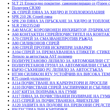
SLT 21 Епоксидно покритие, самонивелиращо се (Горен с
Полиурея CR300
2К СПРЕЙ ПЯНА ЗА ХИДРО И ТОПЛОИЗОЛАЦИЯ
SPR 210 2K Спрей пяна
SPR 230 ПЯНА ЗА ПРЪСКАНЕ ЗА ХИДРО И ТОПЛО
SLR 230/235/240
A40 MAGIC КОРОЗИОНЕН ИНХИБИТОР, ЛУБРИКАН
A60 КОНТАКТЕН СПРЕЙПОЧИСТИТЕЛ НА КОНТАК
A70 СПРЕЙ ЗА СМАЗВАНЕПРОТИВ РЪЖДА
A80 СИЛИКОНОВ СПРЕЙ
A90 СПРЕЙ ПРОТИВ ИСКРИПРИ ЗАВАРКИ
A104 СПРЕЙ ЗА ПРЕМАХВАНЕНА ЕТИКЕТИ, СТИК
Лепило за автостъкла AST полимер
ПОЛИУРЕТАНОВО ЛЕПИЛО ЗА АВТОМОБИЛНИ СТ
ПОЛИУРЕТАНОВ ГРУНД ЗА АВТОМОБИЛНИ СТЪК
БЪРЗО СЪХНЕЩО PU ЛЕПИЛО ЗА АВТОСТЪКЛА
HT300 СИЛИКОН RTV УСТОЙЧИВ НА ВИСОКА ТЕМ
R75 спрей-уплътнител
A114 ПОЧИСТВАНЕ НА КАРБУРАТОРИ И ДРОСЕЛИ
A110 ПОЧИСТВАЩ СПРЕЙ ЗАСПИРАЧКИ И СЪЕДИН
A107 КИТЗА ПОПРАВКА НА ГУМИ
A117 ПЯНА ЗА ПОЧИСТВАНЕИ ПОЛИРАНЕ НА ГУМ
A115 СПРЕЙ ЗА ПОЧИСТВАНЕНА ДВИГАТЕЛИ
A120 ЗАЩИТА НА ПОДОВЕ НА ПРЕВОЗНИ СРЕДСТ
ИНДУСТРИАЛНИ КЪРПИЧКИ