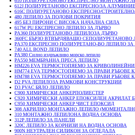
610 ПОЛИУРЕТАНОВО ЕКСПРЕС-НО МОНТАЖНО Л
612J ПОЛИУРЕТАНОВО ЕКСПРЕСНО/ЗА АЛУМИНИ
616C ПОЛИУРЕТАНОВО ЕКСПРЕСНО/СТРОИТЕЛНО
480 ЛЕПИЛО ЗА ПОДОВИ ПОКРИТИЯ
495 БЕЗ ПИРОНИ С ВИСОКА НАЧАЛНА СИЛА
617W PU ЕКСПРЕСНО ЛЕПИЛО ЗА ДЪРВО
PA360 ПОЛИУРЕТАНОВО ЛЕПИЛОЗА ДЪРВО
360FC БЪРЗО ВТВЪРДЯВАЩО СЕПОЛИУРЕТАНОВО
PA370 ЕКСПРЕСНО ПОЛИУРЕТАНО-ВО ЛЕПИЛО ЗА 
740 ALL BOND ЛЕПИЛО
PA380 Силно издръжливо морско лепило
PA550 МЕМБРАННА ПРЕСА ЛЕПИЛО
HM226 EVA ТЕРМОСТОПЯЕМО ЗА КРИВОЛИНЕЙНИ
HM774 EVA ТЕРМОСТОПЯЕМО ЗА ПРАВИ РЪБОВЕ
HM788 EVA ТЕРМОСТОПЯЕМО ЗА ПРАВИ РЪБОВЕ
D2 PVA ЛЕПИЛОЗА РАМКОВИ КОНСТРУКЦИИ
D3 PVAC БЯЛО ЛЕПИЛО
C900 ХИМИЧЕСКИ АНКЕРПОЛИЕСТЕP
C920 ХИМИЧЕСКИ АНКЕР ЕПОКСИДЕН АКРИЛАТ Б
C950 ХИМИЧЕСКИ АНКЕР ЧИСТ ЕПОКСИД
308 АКРИЛНО МОНТАЖНО ЛЕПИЛО (МОМЕНТАЛН
310 МОНТАЖНО ЛЕПИЛОНА ВОДНА ОСНОВА
312P ЛЕПИЛО ЗА ПАНЕЛИ
320C ЛЕПИЛО ЗА КОРНИЗИ НА ВОДНА ОСНОВА
900N НЕУТРАЛЕН СИЛИКОН ЗА ОГЛЕДАЛА