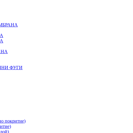
МБРАНА
НА
НА
АНА
ННИ ФУГИ
но покритие)
итие)
лой)