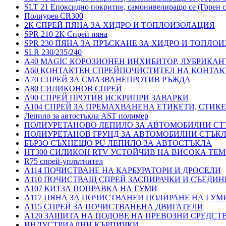
SLT 21 Епоксидно покритие, самонивелиращо се (Горен с
Полиурея CR300
2К СПРЕЙ ПЯНА ЗА ХИДРО И ТОПЛОИЗОЛАЦИЯ
SPR 210 2K Спрей пяна
SPR 230 ПЯНА ЗА ПРЪСКАНЕ ЗА ХИДРО И ТОПЛО
SLR 230/235/240
A40 MAGIC КОРОЗИОНЕН ИНХИБИТОР, ЛУБРИКАН
A60 КОНТАКТЕН СПРЕЙПОЧИСТИТЕЛ НА КОНТАК
A70 СПРЕЙ ЗА СМАЗВАНЕПРОТИВ РЪЖДА
A80 СИЛИКОНОВ СПРЕЙ
A90 СПРЕЙ ПРОТИВ ИСКРИПРИ ЗАВАРКИ
A104 СПРЕЙ ЗА ПРЕМАХВАНЕНА ЕТИКЕТИ, СТИК
Лепило за автостъкла AST полимер
ПОЛИУРЕТАНОВО ЛЕПИЛО ЗА АВТОМОБИЛНИ СТ
ПОЛИУРЕТАНОВ ГРУНД ЗА АВТОМОБИЛНИ СТЪК
БЪРЗО СЪХНЕЩО PU ЛЕПИЛО ЗА АВТОСТЪКЛА
HT300 СИЛИКОН RTV УСТОЙЧИВ НА ВИСОКА ТЕМ
R75 спрей-уплътнител
A114 ПОЧИСТВАНЕ НА КАРБУРАТОРИ И ДРОСЕЛИ
A110 ПОЧИСТВАЩ СПРЕЙ ЗАСПИРАЧКИ И СЪЕДИН
A107 КИТЗА ПОПРАВКА НА ГУМИ
A117 ПЯНА ЗА ПОЧИСТВАНЕИ ПОЛИРАНЕ НА ГУМ
A115 СПРЕЙ ЗА ПОЧИСТВАНЕНА ДВИГАТЕЛИ
A120 ЗАЩИТА НА ПОДОВЕ НА ПРЕВОЗНИ СРЕДСТ
ИНДУСТРИАЛНИ КЪРПИЧКИ