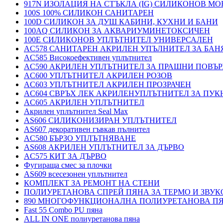
917N ИЗОЛАЦИЯ НА СТЪКЛА (IG) СИЛИКОНОВ М
100S 100% СИЛИКОН САНИТАРЕН
100D СИЛИКОН ЗА ДУШ КАБИНИ, КУХНИ И БАНИ
100AQ СИЛИКОН ЗА АКВАРИУМИНЕТОКСИЧЕН
100E СИЛИКОНОВ УПЛЪТНИТЕЛ УНИВЕРСАЛЕН
AC578 САНИТАРЕН АКРИЛЕН УПЪЛНИТЕЛ ЗА БАН
AC585 Високоефективен уплътнител
AC590 АКРИЛЕН УПЛЪТНИТЕЛ ЗА ПРАШНИ ПОВЪ
AC600 УПЛЪТНИТЕЛ АКРИЛЕН РОЗОВ
AC603 УПЛЪТНИТЕЛ АКРИЛЕН ПРОЗРАЧЕН
AC604 СВРЪХ ЛЕК АКРИЛЕНУПЛЪТНИТЕЛ ЗА ПУ
AC605 АКРИЛЕН УПЛЪТНИТЕЛ
Акрилен уплътнител Seal Max
AS606 СИЛИКОНИЗИРАН УПЛЪТНИТЕЛ
AS607 декоративен гъвкав пълнител
AC580 БЪРЗО УПЛЪТНЯВАНЕ
AS608 АКРИЛЕН УПЛЪТНИТЕЛ ЗА ДЪРВО
AC575 КИТ ЗА ДЪРВО
Фугираща смес за плочки
AS609 всесезонен уплътнител
КОМПЛЕКТ ЗА РЕМОНТ НА СТЕНИ
ПОЛИУРЕТАНОВА СПРЕЙ ПЯНА ЗА ТЕРМО И ЗВУК
890 МНОГОФУНКЦИОНАЛНА ПОЛИУРЕТАНОВА П
Fast 55 Combo PU пяна
ALL IN ONE полиуретанова пяна