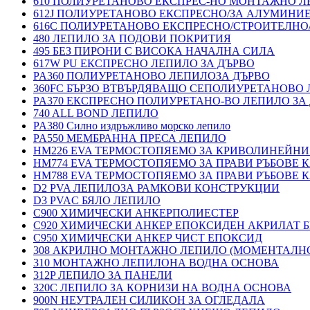
610 ПОЛИУРЕТАНОВО ЕКСПРЕС-НО МОНТАЖНО Л
612J ПОЛИУРЕТАНОВО ЕКСПРЕСНО/ЗА АЛУМИНИ
616C ПОЛИУРЕТАНОВО ЕКСПРЕСНО/СТРОИТЕЛНО
480 ЛЕПИЛО ЗА ПОДОВИ ПОКРИТИЯ
495 БЕЗ ПИРОНИ С ВИСОКА НАЧАЛНА СИЛА
617W PU ЕКСПРЕСНО ЛЕПИЛО ЗА ДЪРВО
PA360 ПОЛИУРЕТАНОВО ЛЕПИЛОЗА ДЪРВО
360FC БЪРЗО ВТВЪРДЯВАЩО СЕПОЛИУРЕТАНОВО
PA370 ЕКСПРЕСНО ПОЛИУРЕТАНО-ВО ЛЕПИЛО ЗА 
740 ALL BOND ЛЕПИЛО
PA380 Силно издръжливо морско лепило
PA550 МЕМБРАННА ПРЕСА ЛЕПИЛО
HM226 EVA ТЕРМОСТОПЯЕМО ЗА КРИВОЛИНЕЙНИ
HM774 EVA ТЕРМОСТОПЯЕМО ЗА ПРАВИ РЪБОВЕ
HM788 EVA ТЕРМОСТОПЯЕМО ЗА ПРАВИ РЪБОВЕ
D2 PVA ЛЕПИЛОЗА РАМКОВИ КОНСТРУКЦИИ
D3 PVAC БЯЛО ЛЕПИЛО
C900 ХИМИЧЕСКИ АНКЕРПОЛИЕСТЕP
C920 ХИМИЧЕСКИ АНКЕР ЕПОКСИДЕН АКРИЛАТ Б
C950 ХИМИЧЕСКИ АНКЕР ЧИСТ ЕПОКСИД
308 АКРИЛНО МОНТАЖНО ЛЕПИЛО (МОМЕНТАЛН
310 МОНТАЖНО ЛЕПИЛОНА ВОДНА ОСНОВА
312P ЛЕПИЛО ЗА ПАНЕЛИ
320C ЛЕПИЛО ЗА КОРНИЗИ НА ВОДНА ОСНОВА
900N НЕУТРАЛЕН СИЛИКОН ЗА ОГЛЕДАЛА