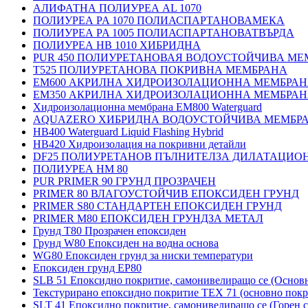
АЛИФАТНА ПОЛИУРЕА AL 1070
ПОЛИУРЕА PA 1070 ПОЛИАСПАРТАНОВАМЕКА
ПОЛИУРЕА PA 1005 ПОЛИАСПАРТАНОВАТВЪРДА
ПОЛИУРЕА HB 1010 ХИБРИДНА
PUR 450 ПОЛИУРЕТАНОВАЯ ВОДОУСТОЙЧИВА МЕ
T525 ПОЛИУРЕТАНОВА ПОКРИВНА МЕМБРАНА
EM600 АКРИЛНА ХИДРОИЗОЛАЦИОННА МЕМБРА
EM350 АКРИЛНА ХИДРОИЗОЛАЦИОННА МЕМБРА
Хидроизолационна мембрана EM800 Waterguard
AQUAZERO ХИБРИДНА ВОДОУСТОЙЧИВА МЕМБР
HB400 Waterguard Liquid Flashing Hybrid
HB420 Хидроизолация на покривни детайли
DF25 ПОЛИУРЕТАНОВ ПЪЛНИТЕЛЗА ДИЛАТАЦИО
ПОЛИУРЕА HM 80
PUR PRIMER 90 ГРУНД ПРОЗРАЧЕН
PRIMER 80 ВЛАГОУСТОЙЧИВ ЕПОКСИДЕН ГРУНД
PRIMER S80 СТАНДАРТЕН ЕПОКСИДЕН ГРУНД
PRIMER M80 ЕПОКСИДЕН ГРУНДЗА МЕТАЛ
Грунд Т80 Прозрачен епоксиден
Грунд W80 Епоксиден на водна основа
WG80 Епоксиден грунд за ниски температури
Епоксиден грунд EP80
SLB 51 Епоксидно покритие, самонивелиращо се (Основ
Текстурирано епоксидно покритие TEX 71 (основно покр
SLT 41 Епоксидно покритие, самонивелиращо се (Горен с