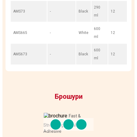
290
AMS73
-
Black
12
ml
600
AMS665
-
White
12
ml
600
AMS673
-
Black
12
ml
Брошури
Fast &
Strong High Quality
Adhesive