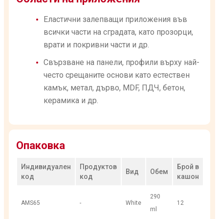
Еластични залепващи приложения във
всички части на сградата, като прозорци,
врати и покривни части и др.
Свързване на панели, профили върху най-
често срещаните основи като естествен
камък, метал, дърво, MDF, ПДЧ, бетон,
керамика и др.
Опаковка
Индивидуален
Продуктов
Брой в
Вид
Обем
код
код
кашон
290
AMS65
-
White
12
ml