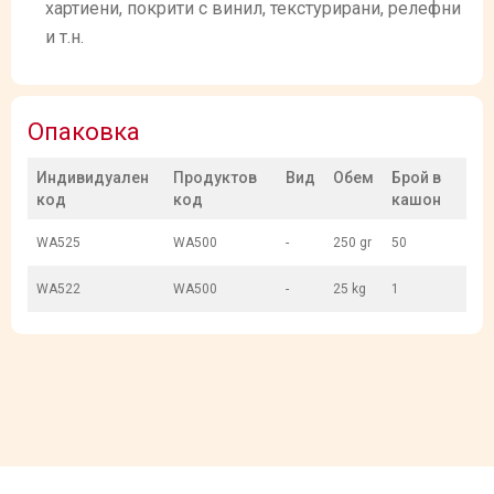
хартиени, покрити с винил, текстурирани, релефни
и т.н.
Опаковка
Индивидуален
Продуктов
Вид
Обем
Брой в
код
код
кашон
WA525
WA500
-
250 gr
50
WA522
WA500
-
25 kg
1