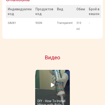
Индивидуален
Продуктов
Вид
Обем
Брой в
код
код
кашон
SA081
900N
Transparent
310
-
ml
Видео
DIY - How To Install
Mirror with Akfix