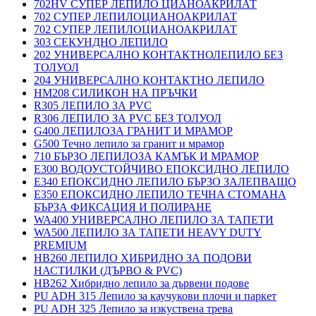
702HV СУПЕР ЛЕПИЛО ЦИАНОАКРИЛАТ
702 СУПЕР ЛЕПИЛОЦИАНОАКРИЛАТ
702 СУПЕР ЛЕПИЛОЦИАНОАКРИЛАТ
303 СЕКУНДНО ЛЕПИЛО
202 УНИВЕРСАЛНО КОНТАКТНОЛЕПИЛО БЕЗ
ТОЛУОЛ
204 УНИВЕРСАЛНО КОНТАКТНО ЛЕПИЛО
HM208 СИЛИКОН НА ПРЪЧКИ
R305 ЛЕПИЛО ЗА PVC
R306 ЛЕПИЛО ЗА PVC БЕЗ ТОЛУОЛ
G400 ЛЕПИЛОЗА ГРАНИТ И МРАМОP
G500 Течно лепило за гранит и мрамор
710 БЪРЗО ЛЕПИЛОЗА КАМЪК И МРАМОP
E300 ВОДОУСТОЙЧИВО ЕПОКСИДНО ЛЕПИЛО
E340 ЕПОКСИДНО ЛЕПИЛО БЪРЗО ЗАЛЕПВАЩО
E350 ЕПОКСИДНО ЛЕПИЛО ТЕЧНА СТОМАНА
БЪРЗА ФИКСАЦИЯ И ПОЛИРАНЕ
WA400 УНИВЕРСАЛНО ЛЕПИЛО ЗА ТАПЕТИ
WA500 ЛЕПИЛО ЗА ТАПЕТИ HEAVY DUTY
PREMIUM
HB260 ЛЕПИЛО ХИБРИДНО ЗА ПОДОВИ
НАСТИЛКИ (ДЪРВО & PVC)
HB262 Хибридно лепило за дървени подове
PU ADH 315 Лепило за каучукови плочи и паркет
PU ADH 325 Лепило за изкуствена трева