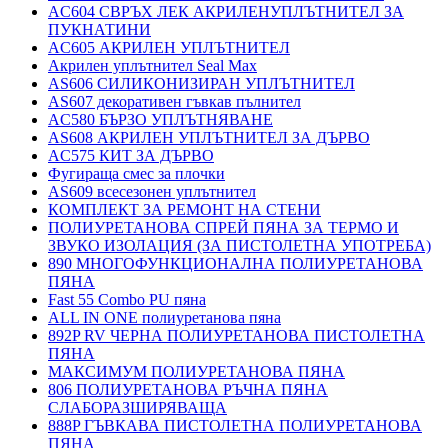
AC604 СВРЪХ ЛЕК АКРИЛЕНУПЛЪТНИТЕЛ ЗА
ПУКНАТИНИ
AC605 АКРИЛЕН УПЛЪТНИТЕЛ
Акрилен уплътнител Seal Max
AS606 СИЛИКОНИЗИРАН УПЛЪТНИТЕЛ
AS607 декоративен гъвкав пълнител
AC580 БЪРЗО УПЛЪТНЯВАНЕ
AS608 АКРИЛЕН УПЛЪТНИТЕЛ ЗА ДЪРВО
AC575 КИТ ЗА ДЪРВО
Фугираща смес за плочки
AS609 всесезонен уплътнител
КОМПЛЕКТ ЗА РЕМОНТ НА СТЕНИ
ПОЛИУРЕТАНОВА СПРЕЙ ПЯНА ЗА ТЕРМО И
ЗВУКО ИЗОЛАЦИЯ (ЗА ПИСТОЛЕТНА УПОТРЕБА)
890 МНОГОФУНКЦИОНАЛНА ПОЛИУРЕТАНОВА
ПЯНА
Fast 55 Combo PU пяна
ALL IN ONE полиуретанова пяна
892P RV ЧЕРНА ПОЛИУРЕТАНОВА ПИСТОЛЕТНА
ПЯНА
МАКСИМУМ ПОЛИУРЕТАНОВА ПЯНА
806 ПОЛИУРЕТАНОВА РЪЧНА ПЯНА
СЛАБОРАЗШИРЯВАЩА
888P ГЪВКАВА ПИСТОЛЕТНА ПОЛИУРЕТАНОВА
ПЯНА