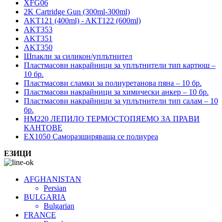
XFG06
2K Cartridge Gun (300ml-300ml)
AKT121 (400ml) - AKT122 (600ml)
AKT353
AKT351
AKT350
Шпакли за силикон/уплътнител
Пластмасови накрайници за уплътнители тип картюш –
10 бр.
Пластмасови сламки за полиуретанова пяна – 10 бр.
Пластмасови накрайници за химически анкер – 10 бр.
Пластмасови накрайници за уплътнители тип салам – 10
бр.
HM220 ЛЕПИЛО ТЕРМОСТОПЯЕМО ЗА ПРАВИ
КАНТОВЕ
EX1050 Саморазширяваща се полиуреа
ЕЗИЦИ
AFGHANISTAN
Persian
BULGARIA
Bulgarian
FRANCE