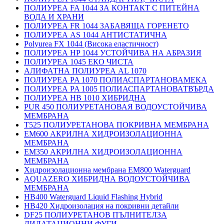
ПОЛИУРЕА FA 1044 ЗА КОНТАКТ С ПИТЕЙНА
ВОДА И ХРАНИ
ПОЛИУРЕА FR 1044 ЗАБАВЯЩА ГОРЕНЕТО
ПОЛИУРЕА AS 1044 АНТИСТАТИЧНА
Polyurea FX 1044 (Висока еластичност)
ПОЛИУРЕА HP 1044 УСТОЙЧИВА НА АБРАЗИЯ
ПОЛИУРЕА 1045 ЕКО ЧИСТА
АЛИФАТНА ПОЛИУРЕА AL 1070
ПОЛИУРЕА PA 1070 ПОЛИАСПАРТАНОВАМЕКА
ПОЛИУРЕА PA 1005 ПОЛИАСПАРТАНОВАТВЪРДА
ПОЛИУРЕА HB 1010 ХИБРИДНА
PUR 450 ПОЛИУРЕТАНОВАЯ ВОДОУСТОЙЧИВА
МЕМБРАНА
T525 ПОЛИУРЕТАНОВА ПОКРИВНА МЕМБРАНА
EM600 АКРИЛНА ХИДРОИЗОЛАЦИОННА
МЕМБРАНА
EM350 АКРИЛНА ХИДРОИЗОЛАЦИОННА
МЕМБРАНА
Хидроизолационна мембрана EM800 Waterguard
AQUAZERO ХИБРИДНА ВОДОУСТОЙЧИВА
МЕМБРАНА
HB400 Waterguard Liquid Flashing Hybrid
HB420 Хидроизолация на покривни детайли
DF25 ПОЛИУРЕТАНОВ ПЪЛНИТЕЛЗА
ДИЛАТАЦИОННИ ФУГИ