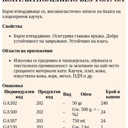
Бързо втвърдяващо се, високоеластично лепило на базата на
хлоропренов каучук.
Свойства
Бързо втвърдяване. Осигурява гъвкава връзка. Добра
устойчивост на замръзване. Устойчиво на влага.
Области на приложения
Използва се предимно в тапицерската, обувната и
текстилната промишленост за залепване на най-често
срещаните материали като: Каучук, плат, кожа,
изкуствена кожа, корк, метал, ПДЧ и др.
Опаковка
Индивидуален
Продуктов
Брой в
Вид
Обем
код
код
кашон
GA202
202
-
50 gr
240
Gw. 500 g. + -
GA500
202
-
24
%2
GA507
202
-
750 ml
24
GA530
202
-
Gw. 2 kg
1