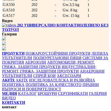
GA550
202
-
Gw.3,5 kg
1
GA510
202
-
Gw. 8 kg
1
GA517
202
-
Gw. 15 kg
1
Видео
202 УНИВЕРСАЛНО КОНТАКТНОЛЕПИЛО БЕЗ
ТОЛУОЛ
Галерия
ПРОДУКТИ
ПОЖАРОУСТОЙЧИВИ ПРОДУКТИ
ЛЕПИЛА
УПЛЪТНИТЕЛИ
ПОЛИУРЕТАНОВИ ПЯНИ
СИСТЕМИ ЗА
ПОКРИТИЯ
АЕРОЗОЛИ
АВТОМОБИЛИ; РЕМОНТ,
ГРИЖА, ЗАЩИТНИ ПРОДУКТИ
ИНДУСТРИАЛНИ;
РЕМОНТ, ГРИЖА, ЗАЩИТНИ ПРОДУКТИ
АНАЕРОБНИ
УПЛЪТНИТЕЛИ
СПРЕЙ БОИ
АКСЕСОАРИ
AKFİX
AKFİX
ИЗСЛЕДОВАТЕЛСКА И РАЗВОЙНА
ПОЛИТИКА
ПОЛИТИКА ЗА КАЧЕСТВОТО
ПРАВНИ
ВЪПРОСИ И ПОВЕРИТЕЛНОСТ
МЕДИЯ
КАТАЛОГ
БРОШУРИ
СЕРТИФИКАТИ
ГАЛЕРИЯ
ВИДЕО
КОНТАКТИ
контакт