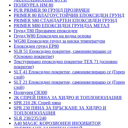
ПОЛИУРЕА HM 80
PUR PRIMER 90 ГРУНД ПРОЗРАЧЕН
PRIMER 80 ВЛАГОУСТОЙЧИВ ЕПОКСИДЕН ГРУНД
PRIMER S80 СТАНДАРТЕН ЕПОКСИДЕН ГРУНД
PRIMER M80 ЕПОКСИДЕН ГРУНДЗА МЕТАЛ
Грунд Т80 Прозрачен епоксиден
Грунд W80 Епоксиден на водна основа
WG80 Епоксиден грунд за ниски температури
Епоксиден грунд EP80
SLB 51 Епоксидно покритие, самонивелиращо се
(Основно покритие)
Текстурирано епоксидно покритие TEX 71 (основно
покритие)
SLT 41 Епоксидно покритие, самонивелиращо се (Горен
слой)
SLT 21 Епоксидно покритие, самонивелиращо се (Горен
слой)
Полиурея CR300
2К СПРЕЙ ПЯНА ЗА ХИДРО И ТОПЛОИЗОЛАЦИЯ
SPR 210 2K Спрей пяна
SPR 230 ПЯНА ЗА ПРЪСКАНЕ ЗА ХИДРО И
ТОПЛОИЗОЛАЦИЯ
SLR 230/235/240
A40 MAGIC КОРОЗИОНЕН ИНХИБИТОР,