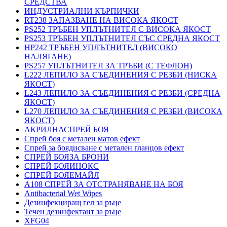
СРЕДСТВА
ИНДУСТРИАЛНИ КЪРПИЧКИ
RT238 ЗАПАЗВАНЕ НА ВИСОКА ЯКОСТ
PS252 ТРЪБЕН УПЛЪТНИТЕЛ С ВИСОКА ЯКОСТ
PS253 ТРЪБЕН УПЛЪТНИТЕЛ СЪС СРЕДНА ЯКОСТ
HP242 ТРЪБЕН УПЛЪТНИТЕЛ (ВИСОКО
НАЛЯГАНЕ)
PS257 УПЛЪТНИТЕЛ ЗА ТРЪБИ (С ТЕФЛОН)
L222 ЛЕПИЛО ЗА СЪЕДИНЕНИЯ С РЕЗБИ (НИСКА
ЯКОСТ)
L243 ЛЕПИЛО ЗА СЪЕДИНЕНИЯ С РЕЗБИ (СРЕДНА
ЯКОСТ)
L270 ЛЕПИЛО ЗА СЪЕДИНЕНИЯ С РЕЗБИ (ВИСОКА
ЯКОСТ)
АКРИЛНАСПРЕЙ БОЯ
Спрей боя с метален матов ефект
Спрей за боядисване с метален гланцов ефект
СПРЕЙ БОЯЗА БРОНИ
СПРЕЙ БОЯИНОКС
СПРЕЙ БОЯЕМАЙЛ
A108 СПРЕЙ ЗА ОТСТРАНЯВАНЕ НА БОЯ
Antibacterial Wet Wipes
Дезинфекциращ гел за ръце
Течен дезинфектант за ръце
XFG04