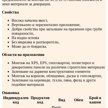
леки материали за декорация.
Свойства
Висока начална якост,
Вертикално и хоризонтално приложение,
Добри свойства при запълване на празнини при груби
повърхности,
На водна основа
Без миризма и разтворители,
Може да се боядисва.
Области на приложения
Монтаж на XPS, EPS, гипсокартон, полистирол и
декоративни панели на различни строителни материали
Залепване на дървени конструктивни елементи
Монтаж на корнизи, облицовки, дъски и гипсокартон,
Залепване на керемиди, тухли, пяна, филц и други
подобни материали
Опаковка
Индивидуален
Продуктов
Брой в
Вид
Обем
код
код
кашон
Plastic