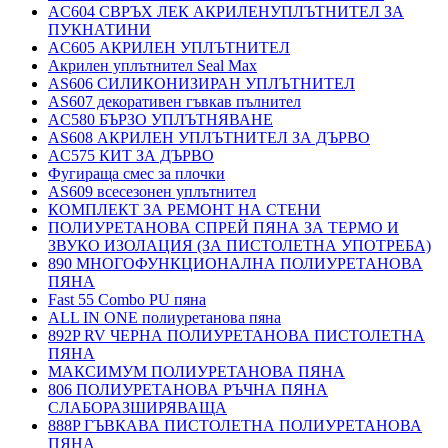
AC604 СВРЪХ ЛЕК АКРИЛЕНУПЛЪТНИТЕЛ ЗА
ПУКНАТИНИ
AC605 АКРИЛЕН УПЛЪТНИТЕЛ
Акрилен уплътнител Seal Max
AS606 СИЛИКОНИЗИРАН УПЛЪТНИТЕЛ
AS607 декоративен гъвкав пълнител
AC580 БЪРЗО УПЛЪТНЯВАНЕ
AS608 АКРИЛЕН УПЛЪТНИТЕЛ ЗА ДЪРВО
AC575 КИТ ЗА ДЪРВО
Фугираща смес за плочки
AS609 всесезонен уплътнител
КОМПЛЕКТ ЗА РЕМОНТ НА СТЕНИ
ПОЛИУРЕТАНОВА СПРЕЙ ПЯНА ЗА ТЕРМО И
ЗВУКО ИЗОЛАЦИЯ (ЗА ПИСТОЛЕТНА УПОТРЕБА)
890 МНОГОФУНКЦИОНАЛНА ПОЛИУРЕТАНОВА
ПЯНА
Fast 55 Combo PU пяна
ALL IN ONE полиуретанова пяна
892P RV ЧЕРНА ПОЛИУРЕТАНОВА ПИСТОЛЕТНА
ПЯНА
МАКСИМУМ ПОЛИУРЕТАНОВА ПЯНА
806 ПОЛИУРЕТАНОВА РЪЧНА ПЯНА
СЛАБОРАЗШИРЯВАЩА
888P ГЪВКАВА ПИСТОЛЕТНА ПОЛИУРЕТАНОВА
ПЯНА