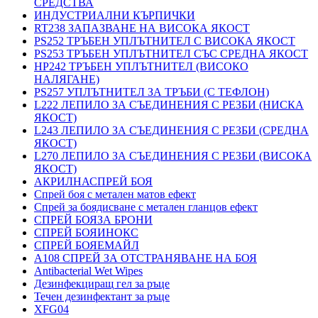
СРЕДСТВА
ИНДУСТРИАЛНИ КЪРПИЧКИ
RT238 ЗАПАЗВАНЕ НА ВИСОКА ЯКОСТ
PS252 ТРЪБЕН УПЛЪТНИТЕЛ С ВИСОКА ЯКОСТ
PS253 ТРЪБЕН УПЛЪТНИТЕЛ СЪС СРЕДНА ЯКОСТ
HP242 ТРЪБЕН УПЛЪТНИТЕЛ (ВИСОКО
НАЛЯГАНЕ)
PS257 УПЛЪТНИТЕЛ ЗА ТРЪБИ (С ТЕФЛОН)
L222 ЛЕПИЛО ЗА СЪЕДИНЕНИЯ С РЕЗБИ (НИСКА
ЯКОСТ)
L243 ЛЕПИЛО ЗА СЪЕДИНЕНИЯ С РЕЗБИ (СРЕДНА
ЯКОСТ)
L270 ЛЕПИЛО ЗА СЪЕДИНЕНИЯ С РЕЗБИ (ВИСОКА
ЯКОСТ)
АКРИЛНАСПРЕЙ БОЯ
Спрей боя с метален матов ефект
Спрей за боядисване с метален гланцов ефект
СПРЕЙ БОЯЗА БРОНИ
СПРЕЙ БОЯИНОКС
СПРЕЙ БОЯЕМАЙЛ
A108 СПРЕЙ ЗА ОТСТРАНЯВАНЕ НА БОЯ
Antibacterial Wet Wipes
Дезинфекциращ гел за ръце
Течен дезинфектант за ръце
XFG04