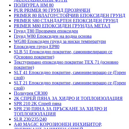
ПОЛИУРЕА HM 80
PUR PRIMER 90 ГРУНД ПРОЗРАЧЕН
PRIMER 80 ВЛАГОУСТОЙЧИВ ЕПОКСИДЕН ГРУНД
PRIMER S80 СТАНДАРТЕН ЕПОКСИДЕН ГРУНД
PRIMER M80 ЕПОКСИДЕН ГРУНДЗА МЕТАЛ
Грунд Т80 Прозрачен епоксиден
Грунд W80 Епоксиден на водна основа
WG80 Епоксиден грунд за ниски температури
Епоксиден грунд EP80
SLB 51 Епоксидно покритие, самонивелиращо се
(Основно покритие)
Текстурирано епоксидно покритие TEX 71 (основно
покритие)
SLT 41 Епоксидно покритие, самонивелиращо се (Горен
слой)
SLT 21 Епоксидно покритие, самонивелиращо се (Горен
слой)
Полиурея CR300
2К СПРЕЙ ПЯНА ЗА ХИДРО И ТОПЛОИЗОЛАЦИЯ
SPR 210 2K Спрей пяна
SPR 230 ПЯНА ЗА ПРЪСКАНЕ ЗА ХИДРО И
ТОПЛОИЗОЛАЦИЯ
SLR 230/235/240
A40 MAGIC КОРОЗИОНЕН ИНХИБИТОР,