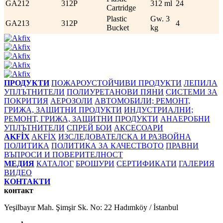
GA212
312P
312 ml
24
Cartridge
Plastic
Gw. 3
GA213
312P
4
Bucket
kg
ПРОДУКТИ
ПОЖАРОУСТОЙЧИВИ ПРОДУКТИ
ЛЕПИЛА
УПЛЪТНИТЕЛИ
ПОЛИУРЕТАНОВИ ПЯНИ
СИСТЕМИ ЗА
ПОКРИТИЯ
АЕРОЗОЛИ
АВТОМОБИЛИ; РЕМОНТ,
ГРИЖА, ЗАЩИТНИ ПРОДУКТИ
ИНДУСТРИАЛНИ;
РЕМОНТ, ГРИЖА, ЗАЩИТНИ ПРОДУКТИ
АНАЕРОБНИ
УПЛЪТНИТЕЛИ
СПРЕЙ БОИ
АКСЕСОАРИ
AKFİX
AKFİX
ИЗСЛЕДОВАТЕЛСКА И РАЗВОЙНА
ПОЛИТИКА
ПОЛИТИКА ЗА КАЧЕСТВОТО
ПРАВНИ
ВЪПРОСИ И ПОВЕРИТЕЛНОСТ
МЕДИЯ
КАТАЛОГ
БРОШУРИ
СЕРТИФИКАТИ
ГАЛЕРИЯ
ВИДЕО
КОНТАКТИ
контакт
Yeşilbayır Mah. Şimşir Sk. No: 22 Hadımköy / İstanbul