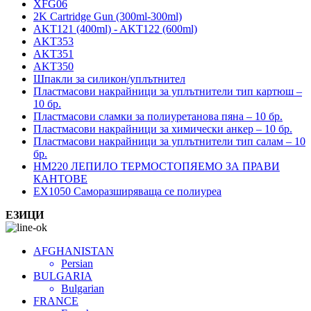
XFG06
2K Cartridge Gun (300ml-300ml)
AKT121 (400ml) - AKT122 (600ml)
AKT353
AKT351
AKT350
Шпакли за силикон/уплътнител
Пластмасови накрайници за уплътнители тип картюш –
10 бр.
Пластмасови сламки за полиуретанова пяна – 10 бр.
Пластмасови накрайници за химически анкер – 10 бр.
Пластмасови накрайници за уплътнители тип салам – 10
бр.
HM220 ЛЕПИЛО ТЕРМОСТОПЯЕМО ЗА ПРАВИ
КАНТОВЕ
EX1050 Саморазширяваща се полиуреа
ЕЗИЦИ
AFGHANISTAN
Persian
BULGARIA
Bulgarian
FRANCE