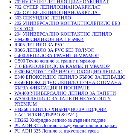
702HV СУПЕР ЛЕПИЛО ЦИАНОАКРИЛАТ
702 СУПЕР ЛЕПИЛОЦИАНОАКРИЛАТ
702 СУПЕР ЛЕПИЛОЦИАНОАКРИЛАТ
303 СЕКУНДНО ЛЕПИЛО
202 УНИВЕРСАЛНО КОНТАКТНОЛЕПИЛО БЕЗ
ТОЛУОЛ
204 УНИВЕРСАЛНО КОНТАКТНО ЛЕПИЛО
HM208 СИЛИКОН НА ПРЪЧКИ
R305 ЛЕПИЛО ЗА PVC
R306 ЛЕПИЛО ЗА PVC БЕЗ ТОЛУОЛ
G400 ЛЕПИЛОЗА ГРАНИТ И МРАМОP
G500 Течно лепило за гранит и мрамор
710 БЪРЗО ЛЕПИЛОЗА КАМЪК И МРАМОP
E300 ВОДОУСТОЙЧИВО ЕПОКСИДНО ЛЕПИЛО
E340 ЕПОКСИДНО ЛЕПИЛО БЪРЗО ЗАЛЕПВАЩО
E350 ЕПОКСИДНО ЛЕПИЛО ТЕЧНА СТОМАНА
БЪРЗА ФИКСАЦИЯ И ПОЛИРАНЕ
WA400 УНИВЕРСАЛНО ЛЕПИЛО ЗА ТАПЕТИ
WA500 ЛЕПИЛО ЗА ТАПЕТИ HEAVY DUTY
PREMIUM
HB260 ЛЕПИЛО ХИБРИДНО ЗА ПОДОВИ
НАСТИЛКИ (ДЪРВО & PVC)
HB262 Хибридно лепило за дървени подове
PU ADH 315 Лепило за каучукови плочи и паркет
PU ADH 325 Лепило за изкуствена трева