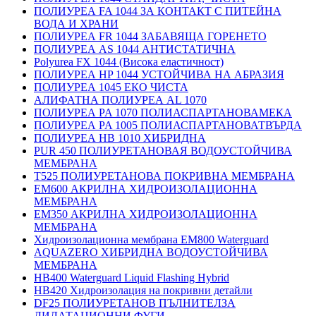
ПОЛИУРЕА FA 1044 ЗА КОНТАКТ С ПИТЕЙНА
ВОДА И ХРАНИ
ПОЛИУРЕА FR 1044 ЗАБАВЯЩА ГОРЕНЕТО
ПОЛИУРЕА AS 1044 АНТИСТАТИЧНА
Polyurea FX 1044 (Висока еластичност)
ПОЛИУРЕА HP 1044 УСТОЙЧИВА НА АБРАЗИЯ
ПОЛИУРЕА 1045 ЕКО ЧИСТА
АЛИФАТНА ПОЛИУРЕА AL 1070
ПОЛИУРЕА PA 1070 ПОЛИАСПАРТАНОВАМЕКА
ПОЛИУРЕА PA 1005 ПОЛИАСПАРТАНОВАТВЪРДА
ПОЛИУРЕА HB 1010 ХИБРИДНА
PUR 450 ПОЛИУРЕТАНОВАЯ ВОДОУСТОЙЧИВА
МЕМБРАНА
T525 ПОЛИУРЕТАНОВА ПОКРИВНА МЕМБРАНА
EM600 АКРИЛНА ХИДРОИЗОЛАЦИОННА
МЕМБРАНА
EM350 АКРИЛНА ХИДРОИЗОЛАЦИОННА
МЕМБРАНА
Хидроизолационна мембрана EM800 Waterguard
AQUAZERO ХИБРИДНА ВОДОУСТОЙЧИВА
МЕМБРАНА
HB400 Waterguard Liquid Flashing Hybrid
HB420 Хидроизолация на покривни детайли
DF25 ПОЛИУРЕТАНОВ ПЪЛНИТЕЛЗА
ДИЛАТАЦИОННИ ФУГИ