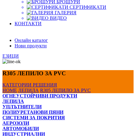
БРОШУРИ
СЕРТИФИКАТИ
ГАЛЕРИЯ
ВИДЕО
КОНТАКТИ
Онлайн каталог
Нови продукти
ЕЗИЦИ
R305 ЛЕПИЛО ЗА PVC
КАТЕГОРИИ
РЕШЕНИЯ
HOME
ЛЕПИЛА
R305 ЛЕПИЛО ЗА PVC
ОГНЕУСТОЙЧИВИ ПРОДУКТИ
ЛЕПИЛА
УПЛЪТНИТЕЛИ
ПОЛИУРЕТАНОВИ ПЯНИ
СИСТЕМИ ЗА ПОКРИТИЯ
АЕРОЗОЛИ
АВТОМОБИЛИ
ИНДУСТРИАЛНИ