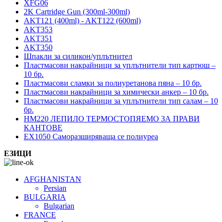
XFG06
2K Cartridge Gun (300ml-300ml)
AKT121 (400ml) - AKT122 (600ml)
AKT353
AKT351
AKT350
Шпакли за силикон/уплътнител
Пластмасови накрайници за уплътнители тип картюш –
10 бр.
Пластмасови сламки за полиуретанова пяна – 10 бр.
Пластмасови накрайници за химически анкер – 10 бр.
Пластмасови накрайници за уплътнители тип салам – 10
бр.
HM220 ЛЕПИЛО ТЕРМОСТОПЯЕМО ЗА ПРАВИ
КАНТОВЕ
EX1050 Саморазширяваща се полиуреа
ЕЗИЦИ
AFGHANISTAN
Persian
BULGARIA
Bulgarian
FRANCE