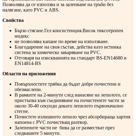
Позволява да се използва и за залепване на тръби без
налягане, като PVC и ABS.
Свойства
Бързо стягане.Гел консистенция.Висок тиксотропен
индекс
не позволява капане по време на използване.
Благодарение на своя състав, действа като истинка
систена за химическо заваряване на PVC.
Отговаря на изискванията на стандарт BS-EN14680 и
EN14814-BS
Области на приложения
Повърхностите трябва да бъдат добре почистени и
обезмаслени.
В рамките на 2-минути след нанасяне на лепилото, се
пристъпва към съединяване на почистените части за
около 30-40 секунди докато лепилото първоначално
стегне.
Почистете излишното лепило чрез абсорбираща хартия
напоена с PVC почистващ разтвор.
Залепените части не бива да се разместват през
следвашите 5 минути.