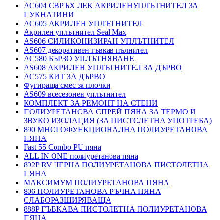
AC604 СВРЪХ ЛЕК АКРИЛЕНУПЛЪТНИТЕЛ ЗА
ПУКНАТИНИ
AC605 АКРИЛЕН УПЛЪТНИТЕЛ
Акрилен уплътнител Seal Max
AS606 СИЛИКОНИЗИРАН УПЛЪТНИТЕЛ
AS607 декоративен гъвкав пълнител
AC580 БЪРЗО УПЛЪТНЯВАНЕ
AS608 АКРИЛЕН УПЛЪТНИТЕЛ ЗА ДЪРВО
AC575 КИТ ЗА ДЪРВО
Фугираща смес за плочки
AS609 всесезонен уплътнител
КОМПЛЕКТ ЗА РЕМОНТ НА СТЕНИ
ПОЛИУРЕТАНОВА СПРЕЙ ПЯНА ЗА ТЕРМО И
ЗВУКО ИЗОЛАЦИЯ (ЗА ПИСТОЛЕТНА УПОТРЕБА)
890 МНОГОФУНКЦИОНАЛНА ПОЛИУРЕТАНОВА
ПЯНА
Fast 55 Combo PU пяна
ALL IN ONE полиуретанова пяна
892P RV ЧЕРНА ПОЛИУРЕТАНОВА ПИСТОЛЕТНА
ПЯНА
МАКСИМУМ ПОЛИУРЕТАНОВА ПЯНА
806 ПОЛИУРЕТАНОВА РЪЧНА ПЯНА
СЛАБОРАЗШИРЯВАЩА
888P ГЪВКАВА ПИСТОЛЕТНА ПОЛИУРЕТАНОВА
ПЯНА