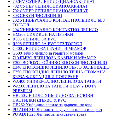
702HV СУПЕР ЛЕПИЛО ЦИАНОАКРИЛАТ
702 СУПЕР ЛЕПИЛОЦИАНОАКРИЛАТ
702 СУПЕР ЛЕПИЛОЦИАНОАКРИЛАТ
303 СЕКУНДНО ЛЕПИЛО
202 УНИВЕРСАЛНО КОНТАКТНОЛЕПИЛО БЕЗ
ТОЛУОЛ
204 УНИВЕРСАЛНО КОНТАКТНО ЛЕПИЛО
HM208 СИЛИКОН НА ПРЪЧКИ
R305 ЛЕПИЛО ЗА PVC
R306 ЛЕПИЛО ЗА PVC БЕЗ ТОЛУОЛ
G400 ЛЕПИЛОЗА ГРАНИТ И МРАМОP
G500 Течно лепило за гранит и мрамор
710 БЪРЗО ЛЕПИЛОЗА КАМЪК И МРАМОP
E300 ВОДОУСТОЙЧИВО ЕПОКСИДНО ЛЕПИЛО
E340 ЕПОКСИДНО ЛЕПИЛО БЪРЗО ЗАЛЕПВАЩО
E350 ЕПОКСИДНО ЛЕПИЛО ТЕЧНА СТОМАНА
БЪРЗА ФИКСАЦИЯ И ПОЛИРАНЕ
WA400 УНИВЕРСАЛНО ЛЕПИЛО ЗА ТАПЕТИ
WA500 ЛЕПИЛО ЗА ТАПЕТИ HEAVY DUTY
PREMIUM
HB260 ЛЕПИЛО ХИБРИДНО ЗА ПОДОВИ
НАСТИЛКИ (ДЪРВО & PVC)
HB262 Хибридно лепило за дървени подове
PU ADH 315 Лепило за каучукови плочи и паркет
PU ADH 325 Лепило за изкуствена трева