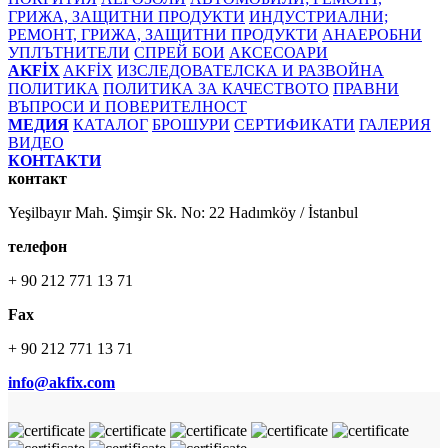
ГРИЖА, ЗАЩИТНИ ПРОДУКТИ
ИНДУСТРИАЛНИ;
РЕМОНТ, ГРИЖА, ЗАЩИТНИ ПРОДУКТИ
АНАЕРОБНИ
УПЛЪТНИТЕЛИ
СПРЕЙ БОИ
АКСЕСОАРИ
AKFİX
AKFİX
ИЗСЛЕДОВАТЕЛСКА И РАЗВОЙНА
ПОЛИТИКА
ПОЛИТИКА ЗА КАЧЕСТВОТО
ПРАВНИ
ВЪПРОСИ И ПОВЕРИТЕЛНОСТ
МЕДИЯ
КАТАЛОГ
БРОШУРИ
СЕРТИФИКАТИ
ГАЛЕРИЯ
ВИДЕО
КОНТАКТИ
контакт
Yeşilbayır Mah. Şimşir Sk. No: 22 Hadımköy / İstanbul
телефон
+ 90 212 771 13 71
Fax
+ 90 212 771 13 71
info@akfix.com