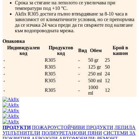
Срока за стягане на лепилото се увеличава при
температури под +10 °C.
Akfix R305 достига пълно втвърдяване за 8-10 часа в
зависимост от климатичните условия, но се препоръчва
да се изчака 24 часа преди да ги свържете под налягане
към водопроводната мрежа.
Опаковка
Индивидуален
Продуктов
Брой в
Вид
Обем
код
код
кашон
-
R305
-
50 gr
25
-
R305
-
125 gr
50
-
R305
-
250 ml
24
-
R305
-
500 ml
12
1000
-
R305
-
12
ml
ПРОДУКТИ
ПОЖАРОУСТОЙЧИВИ ПРОДУКТИ
ЛЕПИЛА
УПЛЪТНИТЕЛИ
ПОЛИУРЕТАНОВИ ПЯНИ
СИСТЕМИ ЗА
ПОКРИТИЯ
АЕРОЗОЛИ
АВТОМОБИЛИ; РЕМОНТ,