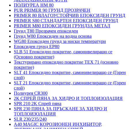
ПОЛИУРЕА HM 80
PUR PRIMER 90 ГРУНД ПРОЗРАЧЕН
PRIMER 80 ВЛАГОУСТОЙЧИВ ЕПОКСИДЕН ГРУНД
PRIMER S80 СТАНДАРТЕН ЕПОКСИДЕН ГРУНД
PRIMER M80 ЕПОКСИДЕН ГРУНДЗА МЕТАЛ
Грунд Т80 Прозрачен епоксиден
Грунд W80 Епоксиден на водна основа
WG80 Епоксиден грунд за ниски температури
Епоксиден грунд EP80
SLB 51 Епоксидно покритие, самонивелиращо се
(Основно покритие)
Текстурирано епоксидно покритие TEX 71 (основно
покритие)
SLT 41 Епоксидно покритие, самонивелиращо се (Горен
слой)
SLT 21 Епоксидно покритие, самонивелиращо се (Горен
слой)
Полиурея CR300
2К СПРЕЙ ПЯНА ЗА ХИДРО И ТОПЛОИЗОЛАЦИЯ
SPR 210 2K Спрей пяна
SPR 230 ПЯНА ЗА ПРЪСКАНЕ ЗА ХИДРО И
ТОПЛОИЗОЛАЦИЯ
SLR 230/235/240
A40 MAGIC КОРОЗИОНЕН ИНХИБИТОР,