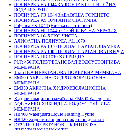
ПОЛИУРЕА FA 1044 ЗА КОНТАКТ С ПИТЕЙНА
ВОДА И ХРАНИ
ПОЛИУРЕА FR 1044 ЗАБАВЯЩА ГОРЕНЕТО
ПОЛИУРЕА AS 1044 АНТИСТАТИЧНА
Polyurea FX 1044 (Висока еластичност)
ПОЛИУРЕА HP 1044 УСТОЙЧИВА НА АБРАЗИЯ
ПОЛИУРЕА 1045 ЕКО ЧИСТА
АЛИФАТНА ПОЛИУРЕА AL 1070
ПОЛИУРЕА PA 1070 ПОЛИАСПАРТАНОВАМЕКА
ПОЛИУРЕА PA 1005 ПОЛИАСПАРТАНОВАТВЪРДА
ПОЛИУРЕА HB 1010 ХИБРИДНА
PUR 450 ПОЛИУРЕТАНОВАЯ ВОДОУСТОЙЧИВА
МЕМБРАНА
T525 ПОЛИУРЕТАНОВА ПОКРИВНА МЕМБРАНА
EM600 АКРИЛНА ХИДРОИЗОЛАЦИОННА
МЕМБРАНА
EM350 АКРИЛНА ХИДРОИЗОЛАЦИОННА
МЕМБРАНА
Хидроизолационна мембрана EM800 Waterguard
AQUAZERO ХИБРИДНА ВОДОУСТОЙЧИВА
МЕМБРАНА
HB400 Waterguard Liquid Flashing Hybrid
HB420 Хидроизолация на покривни детайли
DF25 ПОЛИУРЕТАНОВ ПЪЛНИТЕЛЗА
ДИЛАТАЦИОННИ ФУГИ