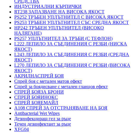
СРЕДСТВА
ИНДУСТРИАЛНИ КЪРПИЧКИ
RT238 ЗАПАЗВАНЕ НА ВИСОКА ЯКОСТ
PS252 ТРЪБЕН УПЛЪТНИТЕЛ С ВИСОКА ЯКОСТ
PS253 ТРЪБЕН УПЛЪТНИТЕЛ СЪС СРЕДНА ЯКОСТ
HP242 ТРЪБЕН УПЛЪТНИТЕЛ (ВИСОКО
НАЛЯГАНЕ)
PS257 УПЛЪТНИТЕЛ ЗА ТРЪБИ (С ТЕФЛОН)
L222 ЛЕПИЛО ЗА СЪЕДИНЕНИЯ С РЕЗБИ (НИСКА
ЯКОСТ)
L243 ЛЕПИЛО ЗА СЪЕДИНЕНИЯ С РЕЗБИ (СРЕДНА
ЯКОСТ)
L270 ЛЕПИЛО ЗА СЪЕДИНЕНИЯ С РЕЗБИ (ВИСОКА
ЯКОСТ)
АКРИЛНАСПРЕЙ БОЯ
Спрей боя с метален матов ефект
Спрей за боядисване с метален гланцов ефект
СПРЕЙ БОЯЗА БРОНИ
СПРЕЙ БОЯИНОКС
СПРЕЙ БОЯЕМАЙЛ
A108 СПРЕЙ ЗА ОТСТРАНЯВАНЕ НА БОЯ
Antibacterial Wet Wipes
Дезинфекциращ гел за ръце
Течен дезинфектант за ръце
XFG04