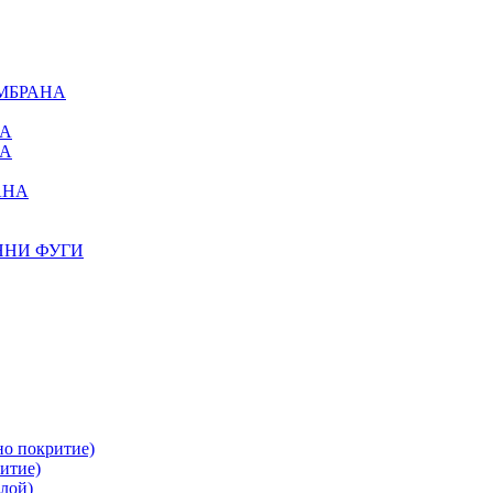
МБРАНА
НА
НА
АНА
ННИ ФУГИ
но покритие)
итие)
лой)