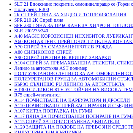
SLT 21 Епоксидно покритие, самонивелиращо се (Горен с
Полиурея CR300
2К СПРЕЙ ПЯНА ЗА ХИДРО И ТОПЛОИЗОЛАЦИЯ
SPR 210 2K Спрей пяна
SPR 230 ПЯНА ЗА ПРЪСКАНЕ ЗА ХИДРО И ТОПЛО
SLR 230/235/240
A40 MAGIC КОРОЗИОНЕН ИНХИБИТОР, ЛУБРИКАН
A60 КОНТАКТЕН СПРЕЙПОЧИСТИТЕЛ НА КОНТАК
A70 СПРЕЙ ЗА СМАЗВАНЕПРОТИВ РЪЖДА
A80 СИЛИКОНОВ СПРЕЙ
A90 СПРЕЙ ПРОТИВ ИСКРИПРИ ЗАВАРКИ
A104 СПРЕЙ ЗА ПРЕМАХВАНЕНА ЕТИКЕТИ, СТИК
Лепило за автостъкла AST полимер
ПОЛИУРЕТАНОВО ЛЕПИЛО ЗА АВТОМОБИЛНИ СТ
ПОЛИУРЕТАНОВ ГРУНД ЗА АВТОМОБИЛНИ СТЪК
БЪРЗО СЪХНЕЩО PU ЛЕПИЛО ЗА АВТОСТЪКЛА
HT300 СИЛИКОН RTV УСТОЙЧИВ НА ВИСОКА ТЕМ
R75 спрей-уплътнител
A114 ПОЧИСТВАНЕ НА КАРБУРАТОРИ И ДРОСЕЛИ
A110 ПОЧИСТВАЩ СПРЕЙ ЗАСПИРАЧКИ И СЪЕДИН
A107 КИТЗА ПОПРАВКА НА ГУМИ
A117 ПЯНА ЗА ПОЧИСТВАНЕИ ПОЛИРАНЕ НА ГУМ
A115 СПРЕЙ ЗА ПОЧИСТВАНЕНА ДВИГАТЕЛИ
A120 ЗАЩИТА НА ПОДОВЕ НА ПРЕВОЗНИ СРЕДСТ
ИНДУСТРИАЛНИ КЪРПИЧКИ