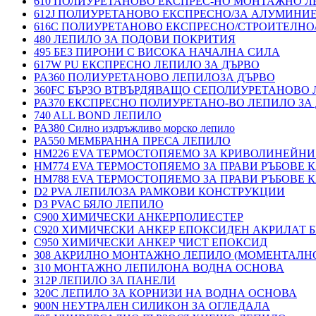
610 ПОЛИУРЕТАНОВО ЕКСПРЕС-НО МОНТАЖНО Л
612J ПОЛИУРЕТАНОВО ЕКСПРЕСНО/ЗА АЛУМИНИ
616C ПОЛИУРЕТАНОВО ЕКСПРЕСНО/СТРОИТЕЛНО
480 ЛЕПИЛО ЗА ПОДОВИ ПОКРИТИЯ
495 БЕЗ ПИРОНИ С ВИСОКА НАЧАЛНА СИЛА
617W PU ЕКСПРЕСНО ЛЕПИЛО ЗА ДЪРВО
PA360 ПОЛИУРЕТАНОВО ЛЕПИЛОЗА ДЪРВО
360FC БЪРЗО ВТВЪРДЯВАЩО СЕПОЛИУРЕТАНОВО
PA370 ЕКСПРЕСНО ПОЛИУРЕТАНО-ВО ЛЕПИЛО ЗА 
740 ALL BOND ЛЕПИЛО
PA380 Силно издръжливо морско лепило
PA550 МЕМБРАННА ПРЕСА ЛЕПИЛО
HM226 EVA ТЕРМОСТОПЯЕМО ЗА КРИВОЛИНЕЙНИ
HM774 EVA ТЕРМОСТОПЯЕМО ЗА ПРАВИ РЪБОВЕ
HM788 EVA ТЕРМОСТОПЯЕМО ЗА ПРАВИ РЪБОВЕ
D2 PVA ЛЕПИЛОЗА РАМКОВИ КОНСТРУКЦИИ
D3 PVAC БЯЛО ЛЕПИЛО
C900 ХИМИЧЕСКИ АНКЕРПОЛИЕСТЕP
C920 ХИМИЧЕСКИ АНКЕР ЕПОКСИДЕН АКРИЛАТ Б
C950 ХИМИЧЕСКИ АНКЕР ЧИСТ ЕПОКСИД
308 АКРИЛНО МОНТАЖНО ЛЕПИЛО (МОМЕНТАЛН
310 МОНТАЖНО ЛЕПИЛОНА ВОДНА ОСНОВА
312P ЛЕПИЛО ЗА ПАНЕЛИ
320C ЛЕПИЛО ЗА КОРНИЗИ НА ВОДНА ОСНОВА
900N НЕУТРАЛЕН СИЛИКОН ЗА ОГЛЕДАЛА