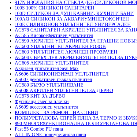
917N ИЗОЛАЦИЯ НА СТЪКЛА (IG) СИЛИКОНОВ М
100S 100% СИЛИКОН САНИТАРЕН
100D СИЛИКОН ЗА ДУШ КАБИНИ, КУХНИ И БАНИ
100AQ СИЛИКОН ЗА АКВАРИУМИНЕТОКСИЧЕН
100E СИЛИКОНОВ УПЛЪТНИТЕЛ УНИВЕРСАЛЕН
AC578 САНИТАРЕН АКРИЛЕН УПЪЛНИТЕЛ ЗА БАН
AC585 Високоефективен уплътнител
AC590 АКРИЛЕН УПЛЪТНИТЕЛ ЗА ПРАШНИ ПОВЪ
AC600 УПЛЪТНИТЕЛ АКРИЛЕН РОЗОВ
AC603 УПЛЪТНИТЕЛ АКРИЛЕН ПРОЗРАЧЕН
AC604 СВРЪХ ЛЕК АКРИЛЕНУПЛЪТНИТЕЛ ЗА ПУ
AC605 АКРИЛЕН УПЛЪТНИТЕЛ
Акрилен уплътнител Seal Max
AS606 СИЛИКОНИЗИРАН УПЛЪТНИТЕЛ
AS607 декоративен гъвкав пълнител
AC580 БЪРЗО УПЛЪТНЯВАНЕ
AS608 АКРИЛЕН УПЛЪТНИТЕЛ ЗА ДЪРВО
AC575 КИТ ЗА ДЪРВО
Фугираща смес за плочки
AS609 всесезонен уплътнител
КОМПЛЕКТ ЗА РЕМОНТ НА СТЕНИ
ПОЛИУРЕТАНОВА СПРЕЙ ПЯНА ЗА ТЕРМО И ЗВУК
890 МНОГОФУНКЦИОНАЛНА ПОЛИУРЕТАНОВА П
Fast 55 Combo PU пяна
ALL IN ONE полиуретанова пяна