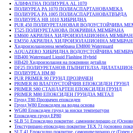
АЛИФАТНА ПОЛИУРЕА AL 1070
ПОЛИУРЕА PA 1070 ПОЛИАСПАРТАНОВАМЕКА
ПОЛИУРЕА PA 1005 ПОЛИАСПАРТАНОВАТВЪРДА
ПОЛИУРЕА HB 1010 ХИБРИДНА
PUR 450 ПОЛИУРЕТАНОВАЯ ВОДОУСТОЙЧИВА МЕ
T525 ПОЛИУРЕТАНОВА ПОКРИВНА МЕМБРАНА
EM600 АКРИЛНА ХИДРОИЗОЛАЦИОННА МЕМБРА
EM350 АКРИЛНА ХИДРОИЗОЛАЦИОННА МЕМБРА
Хидроизолационна мембрана EM800 Waterguard
AQUAZERO ХИБРИДНА ВОДОУСТОЙЧИВА МЕМБР
HB400 Waterguard Liquid Flashing Hybrid
HB420 Хидроизолация на покривни детайли
DF25 ПОЛИУРЕТАНОВ ПЪЛНИТЕЛЗА ДИЛАТАЦИО
ПОЛИУРЕА HM 80
PUR PRIMER 90 ГРУНД ПРОЗРАЧЕН
PRIMER 80 ВЛАГОУСТОЙЧИВ ЕПОКСИДЕН ГРУНД
PRIMER S80 СТАНДАРТЕН ЕПОКСИДЕН ГРУНД
PRIMER M80 ЕПОКСИДЕН ГРУНДЗА МЕТАЛ
Грунд Т80 Прозрачен епоксиден
Грунд W80 Епоксиден на водна основа
WG80 Епоксиден грунд за ниски температури
Епоксиден грунд EP80
SLB 51 Епоксидно покритие, самонивелиращо се (Основ
Текстурирано епоксидно покритие TEX 71 (основно покр
SLT 41 Епоксидно покритие, самонивелиращо се (Горен с