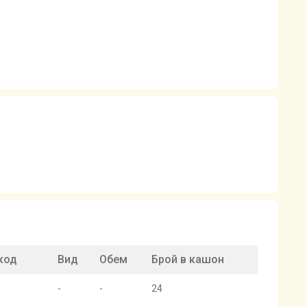
код
Вид
Обем
Брой в кашон
-
-
24