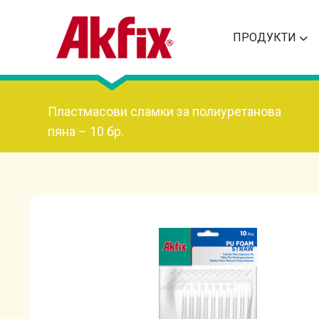
ПРОДУКТИ
Пластмасови сламки за полиуретанова
пяна – 10 бр.