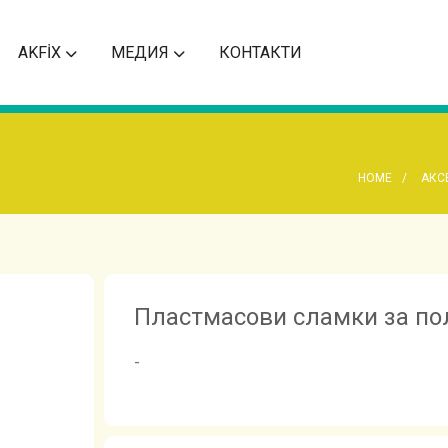
AKFİX
МЕДИЯ
КОНТАКТИ
HOME
АКС
Пластмасови сламки за пол
-