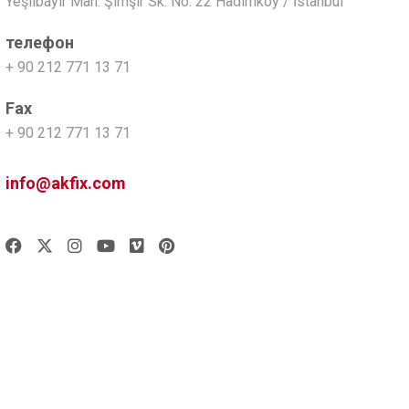
Yeşilbayır Mah. Şimşir Sk. No: 22 Hadımköy / İstanbul
телефон
+ 90 212 771 13 71
Fax
+ 90 212 771 13 71
info@akfix.com