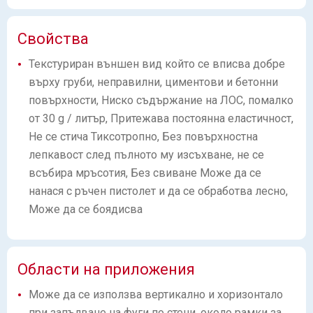
Свойства
Текстуриран външен вид който се вписва добре
върху груби, неправилни, циментови и бетонни
повърхности, Ниско съдържание на ЛОС, помалко
от 30 g / литър, Притежава постоянна еластичност,
Не се стича Тиксотропно, Без повърхностна
лепкавост след пълното му изсъхване, не се
всъбира мръсотия, Без свиване Може да се
нанася с ръчен пистолет и да се обработва лесно,
Може да се боядисва
Области на приложения
Може да се използва вертикално и хоризонтало
при запълване на фуги по стени, около рамки за