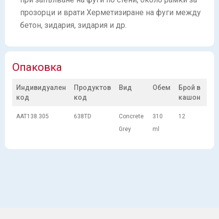
прозорци и врати Херметизиране на фуги между
бетон, зидария, зидария и др.
Опаковка
Индивидуален
Продуктов
Вид
Обем
Брой в
код
код
кашон
AAT138.305
638TD
Concrete
310
12
Grey
ml