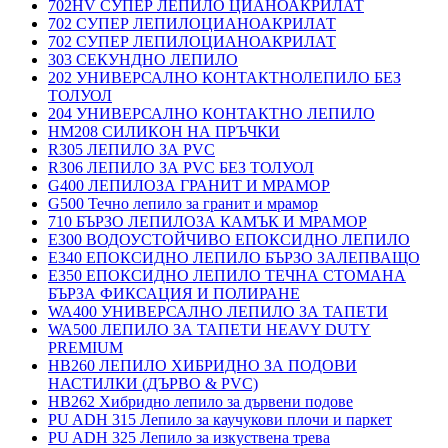
702HV СУПЕР ЛЕПИЛО ЦИАНОАКРИЛАТ
702 СУПЕР ЛЕПИЛОЦИАНОАКРИЛАТ
702 СУПЕР ЛЕПИЛОЦИАНОАКРИЛАТ
303 СЕКУНДНО ЛЕПИЛО
202 УНИВЕРСАЛНО КОНТАКТНОЛЕПИЛО БЕЗ
ТОЛУОЛ
204 УНИВЕРСАЛНО КОНТАКТНО ЛЕПИЛО
HM208 СИЛИКОН НА ПРЪЧКИ
R305 ЛЕПИЛО ЗА PVC
R306 ЛЕПИЛО ЗА PVC БЕЗ ТОЛУОЛ
G400 ЛЕПИЛОЗА ГРАНИТ И МРАМОP
G500 Течно лепило за гранит и мрамор
710 БЪРЗО ЛЕПИЛОЗА КАМЪК И МРАМОP
E300 ВОДОУСТОЙЧИВО ЕПОКСИДНО ЛЕПИЛО
E340 ЕПОКСИДНО ЛЕПИЛО БЪРЗО ЗАЛЕПВАЩО
E350 ЕПОКСИДНО ЛЕПИЛО ТЕЧНА СТОМАНА
БЪРЗА ФИКСАЦИЯ И ПОЛИРАНЕ
WA400 УНИВЕРСАЛНО ЛЕПИЛО ЗА ТАПЕТИ
WA500 ЛЕПИЛО ЗА ТАПЕТИ HEAVY DUTY
PREMIUM
HB260 ЛЕПИЛО ХИБРИДНО ЗА ПОДОВИ
НАСТИЛКИ (ДЪРВО & PVC)
HB262 Хибридно лепило за дървени подове
PU ADH 315 Лепило за каучукови плочи и паркет
PU ADH 325 Лепило за изкуствена трева