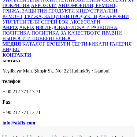
ПОКРИТИЯ
АЕРОЗОЛИ
АВТОМОБИЛИ; РЕМОНТ,
ГРИЖА, ЗАЩИТНИ ПРОДУКТИ
ИНДУСТРИАЛНИ;
РЕМОНТ, ГРИЖА, ЗАЩИТНИ ПРОДУКТИ
АНАЕРОБНИ
УПЛЪТНИТЕЛИ
СПРЕЙ БОИ
АКСЕСОАРИ
AKFİX
AKFİX
ИЗСЛЕДОВАТЕЛСКА И РАЗВОЙНА
ПОЛИТИКА
ПОЛИТИКА ЗА КАЧЕСТВОТО
ПРАВНИ
ВЪПРОСИ И ПОВЕРИТЕЛНОСТ
МЕДИЯ
КАТАЛОГ
БРОШУРИ
СЕРТИФИКАТИ
ГАЛЕРИЯ
ВИДЕО
КОНТАКТИ
контакт
Yeşilbayır Mah. Şimşir Sk. No: 22 Hadımköy / İstanbul
телефон
+ 90 212 771 13 71
Fax
+ 90 212 771 13 71
info@akfix.com