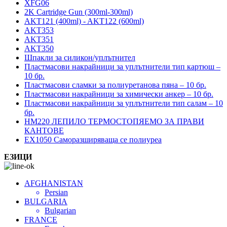
XFG06
2K Cartridge Gun (300ml-300ml)
AKT121 (400ml) - AKT122 (600ml)
AKT353
AKT351
AKT350
Шпакли за силикон/уплътнител
Пластмасови накрайници за уплътнители тип картюш –
10 бр.
Пластмасови сламки за полиуретанова пяна – 10 бр.
Пластмасови накрайници за химически анкер – 10 бр.
Пластмасови накрайници за уплътнители тип салам – 10
бр.
HM220 ЛЕПИЛО ТЕРМОСТОПЯЕМО ЗА ПРАВИ
КАНТОВЕ
EX1050 Саморазширяваща се полиуреа
ЕЗИЦИ
AFGHANISTAN
Persian
BULGARIA
Bulgarian
FRANCE