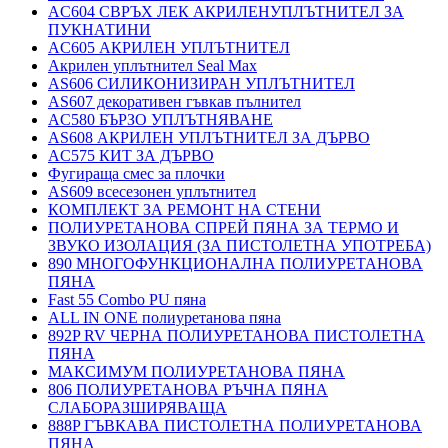
AC604 СВРЪХ ЛЕК АКРИЛЕНУПЛЪТНИТЕЛ ЗА
ПУКНАТИНИ
AC605 АКРИЛЕН УПЛЪТНИТЕЛ
Акрилен уплътнител Seal Max
AS606 СИЛИКОНИЗИРАН УПЛЪТНИТЕЛ
AS607 декоративен гъвкав пълнител
AC580 БЪРЗО УПЛЪТНЯВАНЕ
AS608 АКРИЛЕН УПЛЪТНИТЕЛ ЗА ДЪРВО
AC575 КИТ ЗА ДЪРВО
Фугираща смес за плочки
AS609 всесезонен уплътнител
КОМПЛЕКТ ЗА РЕМОНТ НА СТЕНИ
ПОЛИУРЕТАНОВА СПРЕЙ ПЯНА ЗА ТЕРМО И
ЗВУКО ИЗОЛАЦИЯ (ЗА ПИСТОЛЕТНА УПОТРЕБА)
890 МНОГОФУНКЦИОНАЛНА ПОЛИУРЕТАНОВА
ПЯНА
Fast 55 Combo PU пяна
ALL IN ONE полиуретанова пяна
892P RV ЧЕРНА ПОЛИУРЕТАНОВА ПИСТОЛЕТНА
ПЯНА
МАКСИМУМ ПОЛИУРЕТАНОВА ПЯНА
806 ПОЛИУРЕТАНОВА РЪЧНА ПЯНА
СЛАБОРАЗШИРЯВАЩА
888P ГЪВКАВА ПИСТОЛЕТНА ПОЛИУРЕТАНОВА
ПЯНА