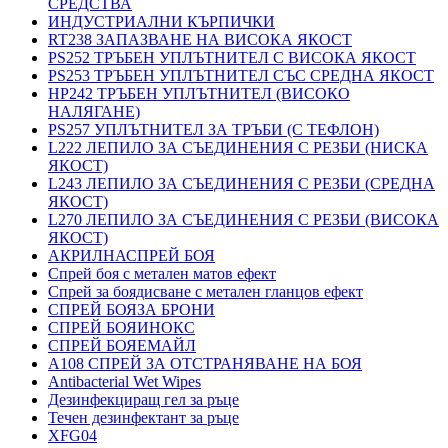
СРЕДСТВА
ИНДУСТРИАЛНИ КЪРПИЧКИ
RT238 ЗАПАЗВАНЕ НА ВИСОКА ЯКОСТ
PS252 ТРЪБЕН УПЛЪТНИТЕЛ С ВИСОКА ЯКОСТ
PS253 ТРЪБЕН УПЛЪТНИТЕЛ СЪС СРЕДНА ЯКОСТ
HP242 ТРЪБЕН УПЛЪТНИТЕЛ (ВИСОКО
НАЛЯГАНЕ)
PS257 УПЛЪТНИТЕЛ ЗА ТРЪБИ (С ТЕФЛОН)
L222 ЛЕПИЛО ЗА СЪЕДИНЕНИЯ С РЕЗБИ (НИСКА
ЯКОСТ)
L243 ЛЕПИЛО ЗА СЪЕДИНЕНИЯ С РЕЗБИ (СРЕДНА
ЯКОСТ)
L270 ЛЕПИЛО ЗА СЪЕДИНЕНИЯ С РЕЗБИ (ВИСОКА
ЯКОСТ)
АКРИЛНАСПРЕЙ БОЯ
Спрей боя с метален матов ефект
Спрей за боядисване с метален гланцов ефект
СПРЕЙ БОЯЗА БРОНИ
СПРЕЙ БОЯИНОКС
СПРЕЙ БОЯЕМАЙЛ
A108 СПРЕЙ ЗА ОТСТРАНЯВАНЕ НА БОЯ
Antibacterial Wet Wipes
Дезинфекциращ гел за ръце
Течен дезинфектант за ръце
XFG04