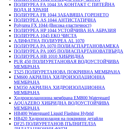
ПОЛИУРЕА FA 1044 ЗА КОНТАКТ С ПИТЕЙНА
ВОДА И ХРАНИ
ПОЛИУРЕА FR 1044 ЗАБАВЯЩА ГОРЕНЕТО
ПОЛИУРЕА AS 1044 АНТИСТАТИЧНА
Polyurea FX 1044 (Висока еластичност)
ПОЛИУРЕА HP 1044 УСТОЙЧИВА НА АБРАЗИЯ
ПОЛИУРЕА 1045 ЕКО ЧИСТА
АЛИФАТНА ПОЛИУРЕА AL 1070
ПОЛИУРЕА PA 1070 ПОЛИАСПАРТАНОВАМЕКА
ПОЛИУРЕА PA 1005 ПОЛИАСПАРТАНОВАТВЪРДА
ПОЛИУРЕА HB 1010 ХИБРИДНА
PUR 450 ПОЛИУРЕТАНОВАЯ ВОДОУСТОЙЧИВА
МЕМБРАНА
T525 ПОЛИУРЕТАНОВА ПОКРИВНА МЕМБРАНА
EM600 АКРИЛНА ХИДРОИЗОЛАЦИОННА
МЕМБРАНА
EM350 АКРИЛНА ХИДРОИЗОЛАЦИОННА
МЕМБРАНА
Хидроизолационна мембрана EM800 Waterguard
AQUAZERO ХИБРИДНА ВОДОУСТОЙЧИВА
МЕМБРАНА
HB400 Waterguard Liquid Flashing Hybrid
HB420 Хидроизолация на покривни детайли
DF25 ПОЛИУРЕТАНОВ ПЪЛНИТЕЛЗА
ДИЛАТАЦИОННИ ФУГИ