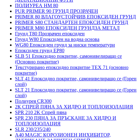
ПОЛИУРЕА HM 80
PUR PRIMER 90 ГРУНД ПРОЗРАЧЕН
PRIMER 80 ВЛАГОУСТОЙЧИВ ЕПОКСИДЕН ГРУНД
PRIMER S80 СТАНДАРТЕН ЕПОКСИДЕН ГРУНД
PRIMER M80 ЕПОКСИДЕН ГРУНДЗА МЕТАЛ
Грунд Т80 Прозрачен епоксиден
Грунд W80 Епоксиден на водна основа
WG80 Епоксиден грунд за ниски температури
Епоксиден грунд EP80
SLB 51 Епоксидно покритие, самонивелиращо се
(Основно покритие)
Текстурирано епоксидно покритие TEX 71 (основно
покритие)
SLT 41 Епоксидно покритие, самонивелиращо се (Горен
слой)
SLT 21 Епоксидно покритие, самонивелиращо се (Горен
слой)
Полиурея CR300
2К СПРЕЙ ПЯНА ЗА ХИДРО И ТОПЛОИЗОЛАЦИЯ
SPR 210 2K Спрей пяна
SPR 230 ПЯНА ЗА ПРЪСКАНЕ ЗА ХИДРО И
ТОПЛОИЗОЛАЦИЯ
SLR 230/235/240
A40 MAGIC КОРОЗИОНЕН ИНХИБИТОР,