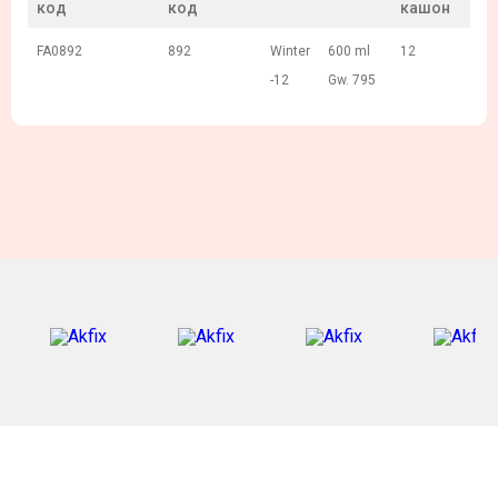
код
код
кашон
FA0892
892
Winter
600 ml
12
-12
Gw. 795