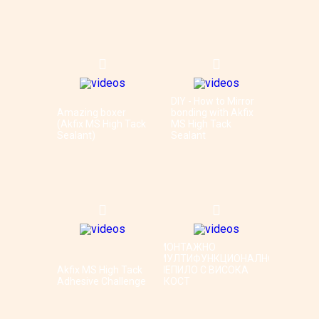
DIY - How to Mirror
Amazing boxer
bonding with Akfix
(Akfix MS High Tack
MS High Tack
Sealant)
Sealant
МОНТАЖНО
МУЛТИФУНКЦИОНАЛНО
Akfix MS High Tack
ЛЕПИЛО С ВИСОКА
Adhesive Challenge
ЯКОСТ