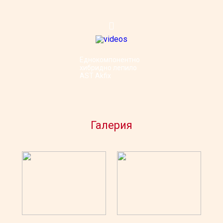
Еднокомпонентно
хибридно лепило
AST Akfix
Галерия