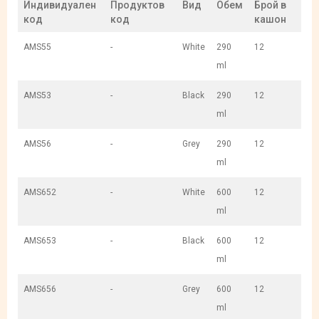
Индивидуален
Продуктов
Вид
Обем
Брой в
код
код
кашон
AMS55
-
White
290
12
ml
AMS53
-
Black
290
12
ml
AMS56
-
Grey
290
12
ml
AMS652
-
White
600
12
ml
AMS653
-
Black
600
12
ml
AMS656
-
Grey
600
12
ml