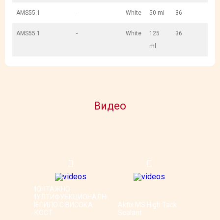
AMS55.1
-
White
50 ml
36
AMS55.1
-
White
125
36
ml
Видео
МОНТАЖНО
МУЛТИФУНКЦИОНАЛНО
ЛЕПИЛО С ВИСОКА
Akfix MS High Tack
ЯКОСТ
Sealant