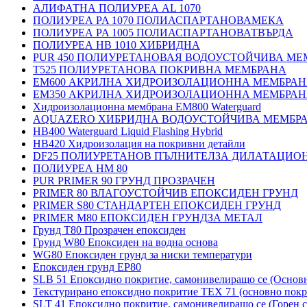
АЛИФАТНА ПОЛИУРЕА AL 1070
ПОЛИУРЕА PA 1070 ПОЛИАСПАРТАНОВАМЕКА
ПОЛИУРЕА PA 1005 ПОЛИАСПАРТАНОВАТВЪРДА
ПОЛИУРЕА HB 1010 ХИБРИДНА
PUR 450 ПОЛИУРЕТАНОВАЯ ВОДОУСТОЙЧИВА МЕ
T525 ПОЛИУРЕТАНОВА ПОКРИВНА МЕМБРАНА
EM600 АКРИЛНА ХИДРОИЗОЛАЦИОННА МЕМБРА
EM350 АКРИЛНА ХИДРОИЗОЛАЦИОННА МЕМБРА
Хидроизолационна мембрана EM800 Waterguard
AQUAZERO ХИБРИДНА ВОДОУСТОЙЧИВА МЕМБР
HB400 Waterguard Liquid Flashing Hybrid
HB420 Хидроизолация на покривни детайли
DF25 ПОЛИУРЕТАНОВ ПЪЛНИТЕЛЗА ДИЛАТАЦИО
ПОЛИУРЕА HM 80
PUR PRIMER 90 ГРУНД ПРОЗРАЧЕН
PRIMER 80 ВЛАГОУСТОЙЧИВ ЕПОКСИДЕН ГРУНД
PRIMER S80 СТАНДАРТЕН ЕПОКСИДЕН ГРУНД
PRIMER M80 ЕПОКСИДЕН ГРУНДЗА МЕТАЛ
Грунд Т80 Прозрачен епоксиден
Грунд W80 Епоксиден на водна основа
WG80 Епоксиден грунд за ниски температури
Епоксиден грунд EP80
SLB 51 Епоксидно покритие, самонивелиращо се (Основ
Текстурирано епоксидно покритие TEX 71 (основно покр
SLT 41 Епоксидно покритие, самонивелиращо се (Горен с