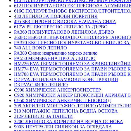
610 ПОЛИУРЕТАНОВО ЕКСПРЕС-НО МОНТАЖНО Л
612J ПОЛИУРЕТАНОВО ЕКСПРЕСНО/ЗА АЛУМИНИ
616C ПОЛИУРЕТАНОВО ЕКСПРЕСНО/СТРОИТЕЛНО
480 ЛЕПИЛО ЗА ПОДОВИ ПОКРИТИЯ
495 БЕЗ ПИРОНИ С ВИСОКА НАЧАЛНА СИЛА
617W PU ЕКСПРЕСНО ЛЕПИЛО ЗА ДЪРВО
PA360 ПОЛИУРЕТАНОВО ЛЕПИЛОЗА ДЪРВО
360FC БЪРЗО ВТВЪРДЯВАЩО СЕПОЛИУРЕТАНОВО
PA370 ЕКСПРЕСНО ПОЛИУРЕТАНО-ВО ЛЕПИЛО ЗА 
740 ALL BOND ЛЕПИЛО
PA380 Силно издръжливо морско лепило
PA550 МЕМБРАННА ПРЕСА ЛЕПИЛО
HM226 EVA ТЕРМОСТОПЯЕМО ЗА КРИВОЛИНЕЙНИ
HM774 EVA ТЕРМОСТОПЯЕМО ЗА ПРАВИ РЪБОВЕ
HM788 EVA ТЕРМОСТОПЯЕМО ЗА ПРАВИ РЪБОВЕ
D2 PVA ЛЕПИЛОЗА РАМКОВИ КОНСТРУКЦИИ
D3 PVAC БЯЛО ЛЕПИЛО
C900 ХИМИЧЕСКИ АНКЕРПОЛИЕСТЕP
C920 ХИМИЧЕСКИ АНКЕР ЕПОКСИДЕН АКРИЛАТ Б
C950 ХИМИЧЕСКИ АНКЕР ЧИСТ ЕПОКСИД
308 АКРИЛНО МОНТАЖНО ЛЕПИЛО (МОМЕНТАЛН
310 МОНТАЖНО ЛЕПИЛОНА ВОДНА ОСНОВА
312P ЛЕПИЛО ЗА ПАНЕЛИ
320C ЛЕПИЛО ЗА КОРНИЗИ НА ВОДНА ОСНОВА
900N НЕУТРАЛЕН СИЛИКОН ЗА ОГЛЕДАЛА