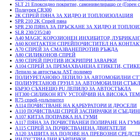
SLT 21 Епоксидно покритие, самонивелиращо се (Горен с
Полиурея CR300
2К СПРЕЙ ПЯНА ЗА ХИДРО И ТОПЛОИЗОЛАЦИЯ
SPR 210 2K Спрей пяна
SPR 230 ПЯНА ЗА ПРЪСКАНЕ ЗА ХИДРО И ТОПЛО
SLR 230/235/240
A40 MAGIC КОРОЗИОНЕН ИНХИБИТОР, ЛУБРИКАН
A60 КОНТАКТЕН СПРЕЙПОЧИСТИТЕЛ НА КОНТАК
A70 СПРЕЙ ЗА СМАЗВАНЕПРОТИВ РЪЖДА
A80 СИЛИКОНОВ СПРЕЙ
A90 СПРЕЙ ПРОТИВ ИСКРИПРИ ЗАВАРКИ
A104 СПРЕЙ ЗА ПРЕМАХВАНЕНА ЕТИКЕТИ, СТИК
Лепило за автостъкла AST полимер
ПОЛИУРЕТАНОВО ЛЕПИЛО ЗА АВТОМОБИЛНИ СТ
ПОЛИУРЕТАНОВ ГРУНД ЗА АВТОМОБИЛНИ СТЪК
БЪРЗО СЪХНЕЩО PU ЛЕПИЛО ЗА АВТОСТЪКЛА
HT300 СИЛИКОН RTV УСТОЙЧИВ НА ВИСОКА ТЕМ
R75 спрей-уплътнител
A114 ПОЧИСТВАНЕ НА КАРБУРАТОРИ И ДРОСЕЛИ
A110 ПОЧИСТВАЩ СПРЕЙ ЗАСПИРАЧКИ И СЪЕДИН
A107 КИТЗА ПОПРАВКА НА ГУМИ
A117 ПЯНА ЗА ПОЧИСТВАНЕИ ПОЛИРАНЕ НА ГУМ
A115 СПРЕЙ ЗА ПОЧИСТВАНЕНА ДВИГАТЕЛИ
A120 ЗАЩИТА НА ПОДОВЕ НА ПРЕВОЗНИ СРЕДСТ
ИНДУСТРИАЛНИ КЪРПИЧКИ