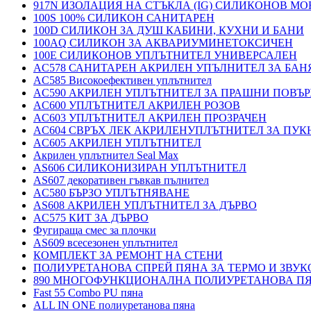
917N ИЗОЛАЦИЯ НА СТЪКЛА (IG) СИЛИКОНОВ М
100S 100% СИЛИКОН САНИТАРЕН
100D СИЛИКОН ЗА ДУШ КАБИНИ, КУХНИ И БАНИ
100AQ СИЛИКОН ЗА АКВАРИУМИНЕТОКСИЧЕН
100E СИЛИКОНОВ УПЛЪТНИТЕЛ УНИВЕРСАЛЕН
AC578 САНИТАРЕН АКРИЛЕН УПЪЛНИТЕЛ ЗА БАН
AC585 Високоефективен уплътнител
AC590 АКРИЛЕН УПЛЪТНИТЕЛ ЗА ПРАШНИ ПОВЪ
AC600 УПЛЪТНИТЕЛ АКРИЛЕН РОЗОВ
AC603 УПЛЪТНИТЕЛ АКРИЛЕН ПРОЗРАЧЕН
AC604 СВРЪХ ЛЕК АКРИЛЕНУПЛЪТНИТЕЛ ЗА ПУ
AC605 АКРИЛЕН УПЛЪТНИТЕЛ
Акрилен уплътнител Seal Max
AS606 СИЛИКОНИЗИРАН УПЛЪТНИТЕЛ
AS607 декоративен гъвкав пълнител
AC580 БЪРЗО УПЛЪТНЯВАНЕ
AS608 АКРИЛЕН УПЛЪТНИТЕЛ ЗА ДЪРВО
AC575 КИТ ЗА ДЪРВО
Фугираща смес за плочки
AS609 всесезонен уплътнител
КОМПЛЕКТ ЗА РЕМОНТ НА СТЕНИ
ПОЛИУРЕТАНОВА СПРЕЙ ПЯНА ЗА ТЕРМО И ЗВУК
890 МНОГОФУНКЦИОНАЛНА ПОЛИУРЕТАНОВА П
Fast 55 Combo PU пяна
ALL IN ONE полиуретанова пяна