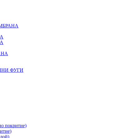
МБРАНА
НА
НА
АНА
ННИ ФУГИ
но покритие)
итие)
лой)