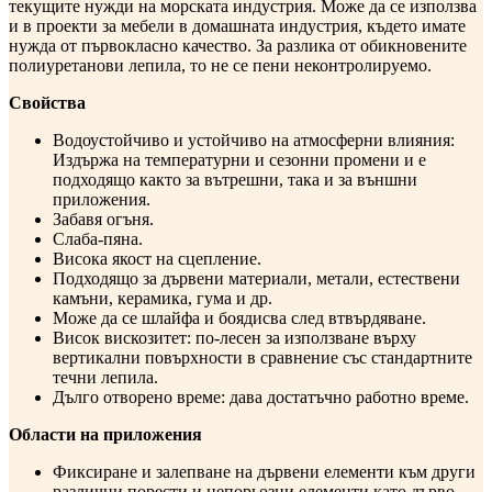
текущите нужди на морската индустрия. Може да се използва
и в проекти за мебели в домашната индустрия, където имате
нужда от първокласно качество. За разлика от обикновените
полиуретанови лепила, то не се пени неконтролируемо.
Свойства
Водоустойчиво и устойчиво на атмосферни влияния:
Издържа на температурни и сезонни промени и е
подходящо както за вътрешни, така и за външни
приложения.
Забавя огъня.
Слаба-пяна.
Висока якост на сцепление.
Подходящо за дървени материали, метали, естествени
камъни, керамика, гума и др.
Може да се шлайфа и боядисва след втвърдяване.
Висок вискозитет: по-лесен за използване върху
вертикални повърхности в сравнение със стандартните
течни лепила.
Дълго отворено време: дава достатъчно работно време.
Области на приложения
Фиксиране и залепване на дървени елементи към други
различни порести и непорьозни елементи като дърво,