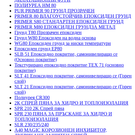
ПОЛИУРЕА HM 80
PUR PRIMER 90 ГРУНД ПРОЗРАЧЕН
PRIMER 80 ВЛАГОУСТОЙЧИВ ЕПОКСИДЕН ГРУНД
PRIMER S80 СТАНДАРТЕН ЕПОКСИДЕН ГРУНД
PRIMER M80 ЕПОКСИДЕН ГРУНДЗА МЕТАЛ
Грунд Т80 Прозрачен епоксиден
Грунд W80 Епоксиден на водна основа
WG80 Епоксиден грунд за ниски температури
Епоксиден грунд EP80
SLB 51 Епоксидно покритие, самонивелиращо се
(Основно покритие)
Текстурирано епоксидно покритие TEX 71 (основно
покритие)
SLT 41 Епоксидно покритие, самонивелиращо се (Горен
слой)
SLT 21 Епоксидно покритие, самонивелиращо се (Горен
слой)
Полиурея CR300
2К СПРЕЙ ПЯНА ЗА ХИДРО И ТОПЛОИЗОЛАЦИЯ
SPR 210 2K Спрей пяна
SPR 230 ПЯНА ЗА ПРЪСКАНЕ ЗА ХИДРО И
ТОПЛОИЗОЛАЦИЯ
SLR 230/235/240
A40 MAGIC КОРОЗИОНЕН ИНХИБИТОР,