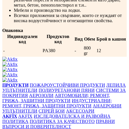
метал, бетон, пенополистирол и т.н..
Мебели и производство на лодки.
Всички приложения за свързване, които се нуждаят от
висока водоустойчивост и огнезащитни свойства.
Опаковка
Индивидуален
Продуктов
Вид
Обем
Брой в кашон
код
код
800
-
PA380
-
12
gr
ПРОДУКТИ
ПОЖАРОУСТОЙЧИВИ ПРОДУКТИ
ЛЕПИЛА
УПЛЪТНИТЕЛИ
ПОЛИУРЕТАНОВИ ПЯНИ
СИСТЕМИ ЗА
ПОКРИТИЯ
АЕРОЗОЛИ
АВТОМОБИЛИ; РЕМОНТ,
ГРИЖА, ЗАЩИТНИ ПРОДУКТИ
ИНДУСТРИАЛНИ;
РЕМОНТ, ГРИЖА, ЗАЩИТНИ ПРОДУКТИ
АНАЕРОБНИ
УПЛЪТНИТЕЛИ
СПРЕЙ БОИ
АКСЕСОАРИ
AKFİX
AKFİX
ИЗСЛЕДОВАТЕЛСКА И РАЗВОЙНА
ПОЛИТИКА
ПОЛИТИКА ЗА КАЧЕСТВОТО
ПРАВНИ
ВЪПРОСИ И ПОВЕРИТЕЛНОСТ