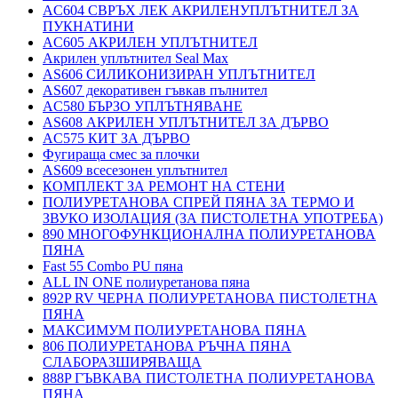
AC604 СВРЪХ ЛЕК АКРИЛЕНУПЛЪТНИТЕЛ ЗА
ПУКНАТИНИ
AC605 АКРИЛЕН УПЛЪТНИТЕЛ
Акрилен уплътнител Seal Max
AS606 СИЛИКОНИЗИРАН УПЛЪТНИТЕЛ
AS607 декоративен гъвкав пълнител
AC580 БЪРЗО УПЛЪТНЯВАНЕ
AS608 АКРИЛЕН УПЛЪТНИТЕЛ ЗА ДЪРВО
AC575 КИТ ЗА ДЪРВО
Фугираща смес за плочки
AS609 всесезонен уплътнител
КОМПЛЕКТ ЗА РЕМОНТ НА СТЕНИ
ПОЛИУРЕТАНОВА СПРЕЙ ПЯНА ЗА ТЕРМО И
ЗВУКО ИЗОЛАЦИЯ (ЗА ПИСТОЛЕТНА УПОТРЕБА)
890 МНОГОФУНКЦИОНАЛНА ПОЛИУРЕТАНОВА
ПЯНА
Fast 55 Combo PU пяна
ALL IN ONE полиуретанова пяна
892P RV ЧЕРНА ПОЛИУРЕТАНОВА ПИСТОЛЕТНА
ПЯНА
МАКСИМУМ ПОЛИУРЕТАНОВА ПЯНА
806 ПОЛИУРЕТАНОВА РЪЧНА ПЯНА
СЛАБОРАЗШИРЯВАЩА
888P ГЪВКАВА ПИСТОЛЕТНА ПОЛИУРЕТАНОВА
ПЯНА