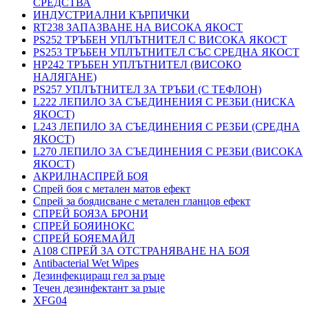
СРЕДСТВА
ИНДУСТРИАЛНИ КЪРПИЧКИ
RT238 ЗАПАЗВАНЕ НА ВИСОКА ЯКОСТ
PS252 ТРЪБЕН УПЛЪТНИТЕЛ С ВИСОКА ЯКОСТ
PS253 ТРЪБЕН УПЛЪТНИТЕЛ СЪС СРЕДНА ЯКОСТ
HP242 ТРЪБЕН УПЛЪТНИТЕЛ (ВИСОКО
НАЛЯГАНЕ)
PS257 УПЛЪТНИТЕЛ ЗА ТРЪБИ (С ТЕФЛОН)
L222 ЛЕПИЛО ЗА СЪЕДИНЕНИЯ С РЕЗБИ (НИСКА
ЯКОСТ)
L243 ЛЕПИЛО ЗА СЪЕДИНЕНИЯ С РЕЗБИ (СРЕДНА
ЯКОСТ)
L270 ЛЕПИЛО ЗА СЪЕДИНЕНИЯ С РЕЗБИ (ВИСОКА
ЯКОСТ)
АКРИЛНАСПРЕЙ БОЯ
Спрей боя с метален матов ефект
Спрей за боядисване с метален гланцов ефект
СПРЕЙ БОЯЗА БРОНИ
СПРЕЙ БОЯИНОКС
СПРЕЙ БОЯЕМАЙЛ
A108 СПРЕЙ ЗА ОТСТРАНЯВАНЕ НА БОЯ
Antibacterial Wet Wipes
Дезинфекциращ гел за ръце
Течен дезинфектант за ръце
XFG04