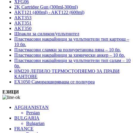
XFG06
2K Cartridge Gun (300ml-300ml)
AKT121 (400ml) - AKT122 (600ml)
AKT353
AKT351
AKT350
Шпакли за силикон/уплътнител
Пластмасови накрайници за уплътнители тип картюш –
10 бр.
Пластмасови сламки за полиуретанова пяна – 10 бр.
Пластмасови накрайници за химически анкер – 10 бр.
Пластмасови накрайници за уплътнители тип салам – 10
бр.
HM220 ЛЕПИЛО ТЕРМОСТОПЯЕМО ЗА ПРАВИ
КАНТОВЕ
EX1050 Саморазширяваща се полиуреа
ЕЗИЦИ
AFGHANISTAN
Persian
BULGARIA
Bulgarian
FRANCE