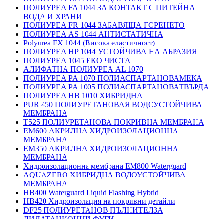
ПОЛИУРЕА FA 1044 ЗА КОНТАКТ С ПИТЕЙНА
ВОДА И ХРАНИ
ПОЛИУРЕА FR 1044 ЗАБАВЯЩА ГОРЕНЕТО
ПОЛИУРЕА AS 1044 АНТИСТАТИЧНА
Polyurea FX 1044 (Висока еластичност)
ПОЛИУРЕА HP 1044 УСТОЙЧИВА НА АБРАЗИЯ
ПОЛИУРЕА 1045 ЕКО ЧИСТА
АЛИФАТНА ПОЛИУРЕА AL 1070
ПОЛИУРЕА PA 1070 ПОЛИАСПАРТАНОВАМЕКА
ПОЛИУРЕА PA 1005 ПОЛИАСПАРТАНОВАТВЪРДА
ПОЛИУРЕА HB 1010 ХИБРИДНА
PUR 450 ПОЛИУРЕТАНОВАЯ ВОДОУСТОЙЧИВА
МЕМБРАНА
T525 ПОЛИУРЕТАНОВА ПОКРИВНА МЕМБРАНА
EM600 АКРИЛНА ХИДРОИЗОЛАЦИОННА
МЕМБРАНА
EM350 АКРИЛНА ХИДРОИЗОЛАЦИОННА
МЕМБРАНА
Хидроизолационна мембрана EM800 Waterguard
AQUAZERO ХИБРИДНА ВОДОУСТОЙЧИВА
МЕМБРАНА
HB400 Waterguard Liquid Flashing Hybrid
HB420 Хидроизолация на покривни детайли
DF25 ПОЛИУРЕТАНОВ ПЪЛНИТЕЛЗА
ДИЛАТАЦИОННИ ФУГИ