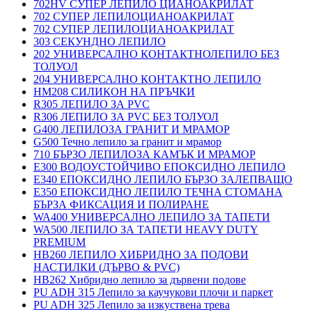
702HV СУПЕР ЛЕПИЛО ЦИАНОАКРИЛАТ
702 СУПЕР ЛЕПИЛОЦИАНОАКРИЛАТ
702 СУПЕР ЛЕПИЛОЦИАНОАКРИЛАТ
303 СЕКУНДНО ЛЕПИЛО
202 УНИВЕРСАЛНО КОНТАКТНОЛЕПИЛО БЕЗ
ТОЛУОЛ
204 УНИВЕРСАЛНО КОНТАКТНО ЛЕПИЛО
HM208 СИЛИКОН НА ПРЪЧКИ
R305 ЛЕПИЛО ЗА PVC
R306 ЛЕПИЛО ЗА PVC БЕЗ ТОЛУОЛ
G400 ЛЕПИЛОЗА ГРАНИТ И МРАМОP
G500 Течно лепило за гранит и мрамор
710 БЪРЗО ЛЕПИЛОЗА КАМЪК И МРАМОP
E300 ВОДОУСТОЙЧИВО ЕПОКСИДНО ЛЕПИЛО
E340 ЕПОКСИДНО ЛЕПИЛО БЪРЗО ЗАЛЕПВАЩО
E350 ЕПОКСИДНО ЛЕПИЛО ТЕЧНА СТОМАНА
БЪРЗА ФИКСАЦИЯ И ПОЛИРАНЕ
WA400 УНИВЕРСАЛНО ЛЕПИЛО ЗА ТАПЕТИ
WA500 ЛЕПИЛО ЗА ТАПЕТИ HEAVY DUTY
PREMIUM
HB260 ЛЕПИЛО ХИБРИДНО ЗА ПОДОВИ
НАСТИЛКИ (ДЪРВО & PVC)
HB262 Хибридно лепило за дървени подове
PU ADH 315 Лепило за каучукови плочи и паркет
PU ADH 325 Лепило за изкуствена трева