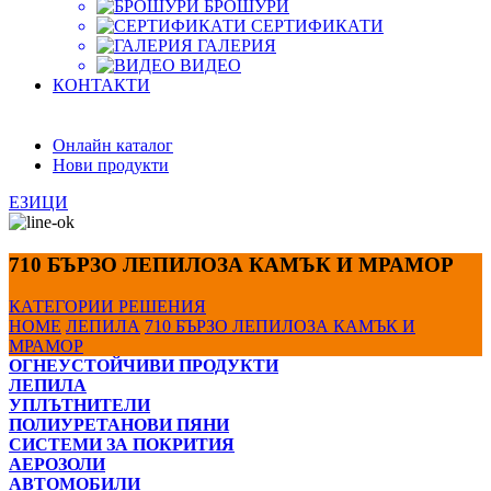
БРОШУРИ
СЕРТИФИКАТИ
ГАЛЕРИЯ
ВИДЕО
КОНТАКТИ
Онлайн каталог
Нови продукти
ЕЗИЦИ
710 БЪРЗО ЛЕПИЛОЗА КАМЪК И МРАМОP
КАТЕГОРИИ
РЕШЕНИЯ
HOME
ЛЕПИЛА
710 БЪРЗО ЛЕПИЛОЗА КАМЪК И
МРАМОP
ОГНЕУСТОЙЧИВИ ПРОДУКТИ
ЛЕПИЛА
УПЛЪТНИТЕЛИ
ПОЛИУРЕТАНОВИ ПЯНИ
СИСТЕМИ ЗА ПОКРИТИЯ
АЕРОЗОЛИ
АВТОМОБИЛИ