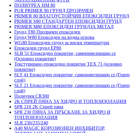
ПОЛИУРЕА HM 80
PUR PRIMER 90 ГРУНД ПРОЗРАЧЕН
PRIMER 80 ВЛАГОУСТОЙЧИВ ЕПОКСИДЕН ГРУНД
PRIMER S80 СТАНДАРТЕН ЕПОКСИДЕН ГРУНД
PRIMER M80 ЕПОКСИДЕН ГРУНДЗА МЕТАЛ
Грунд Т80 Прозрачен епоксиден
Грунд W80 Епоксиден на водна основа
WG80 Епоксиден грунд за ниски температури
Епоксиден грунд EP80
SLB 51 Епоксидно покритие, самонивелиращо се
(Основно покритие)
Текстурирано епоксидно покритие TEX 71 (основно
покритие)
SLT 41 Епоксидно покритие, самонивелиращо се (Горен
слой)
SLT 21 Епоксидно покритие, самонивелиращо се (Горен
слой)
Полиурея CR300
2К СПРЕЙ ПЯНА ЗА ХИДРО И ТОПЛОИЗОЛАЦИЯ
SPR 210 2K Спрей пяна
SPR 230 ПЯНА ЗА ПРЪСКАНЕ ЗА ХИДРО И
ТОПЛОИЗОЛАЦИЯ
SLR 230/235/240
A40 MAGIC КОРОЗИОНЕН ИНХИБИТОР,