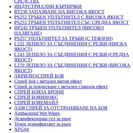
СРЕДСТВА
ИНДУСТРИАЛНИ КЪРПИЧКИ
RT238 ЗАПАЗВАНЕ НА ВИСОКА ЯКОСТ
PS252 ТРЪБЕН УПЛЪТНИТЕЛ С ВИСОКА ЯКОСТ
PS253 ТРЪБЕН УПЛЪТНИТЕЛ СЪС СРЕДНА ЯКОСТ
HP242 ТРЪБЕН УПЛЪТНИТЕЛ (ВИСОКО
НАЛЯГАНЕ)
PS257 УПЛЪТНИТЕЛ ЗА ТРЪБИ (С ТЕФЛОН)
L222 ЛЕПИЛО ЗА СЪЕДИНЕНИЯ С РЕЗБИ (НИСКА
ЯКОСТ)
L243 ЛЕПИЛО ЗА СЪЕДИНЕНИЯ С РЕЗБИ (СРЕДНА
ЯКОСТ)
L270 ЛЕПИЛО ЗА СЪЕДИНЕНИЯ С РЕЗБИ (ВИСОКА
ЯКОСТ)
АКРИЛНАСПРЕЙ БОЯ
Спрей боя с метален матов ефект
Спрей за боядисване с метален гланцов ефект
СПРЕЙ БОЯЗА БРОНИ
СПРЕЙ БОЯИНОКС
СПРЕЙ БОЯЕМАЙЛ
A108 СПРЕЙ ЗА ОТСТРАНЯВАНЕ НА БОЯ
Antibacterial Wet Wipes
Дезинфекциращ гел за ръце
Течен дезинфектант за ръце
XFG04