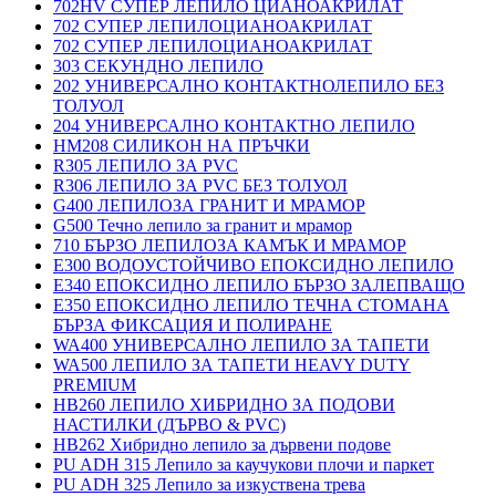
702HV СУПЕР ЛЕПИЛО ЦИАНОАКРИЛАТ
702 СУПЕР ЛЕПИЛОЦИАНОАКРИЛАТ
702 СУПЕР ЛЕПИЛОЦИАНОАКРИЛАТ
303 СЕКУНДНО ЛЕПИЛО
202 УНИВЕРСАЛНО КОНТАКТНОЛЕПИЛО БЕЗ
ТОЛУОЛ
204 УНИВЕРСАЛНО КОНТАКТНО ЛЕПИЛО
HM208 СИЛИКОН НА ПРЪЧКИ
R305 ЛЕПИЛО ЗА PVC
R306 ЛЕПИЛО ЗА PVC БЕЗ ТОЛУОЛ
G400 ЛЕПИЛОЗА ГРАНИТ И МРАМОP
G500 Течно лепило за гранит и мрамор
710 БЪРЗО ЛЕПИЛОЗА КАМЪК И МРАМОP
E300 ВОДОУСТОЙЧИВО ЕПОКСИДНО ЛЕПИЛО
E340 ЕПОКСИДНО ЛЕПИЛО БЪРЗО ЗАЛЕПВАЩО
E350 ЕПОКСИДНО ЛЕПИЛО ТЕЧНА СТОМАНА
БЪРЗА ФИКСАЦИЯ И ПОЛИРАНЕ
WA400 УНИВЕРСАЛНО ЛЕПИЛО ЗА ТАПЕТИ
WA500 ЛЕПИЛО ЗА ТАПЕТИ HEAVY DUTY
PREMIUM
HB260 ЛЕПИЛО ХИБРИДНО ЗА ПОДОВИ
НАСТИЛКИ (ДЪРВО & PVC)
HB262 Хибридно лепило за дървени подове
PU ADH 315 Лепило за каучукови плочи и паркет
PU ADH 325 Лепило за изкуствена трева