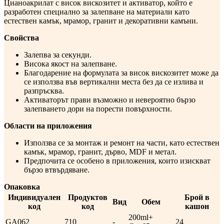
Цианоакрилат с висок вискозитет и активатор, който е
разработен специално за залепване на материали като
естествен камък, мрамор, гранит и декоративни камъни.
Свойства
Залепва за секунди.
Висока якост на залепване.
Благодарение на формулата за висок вискозитет може да
се използва във вертикални места без да се излива и
разпръсква.
Активаторът прави възможно и невероятно бързо
залепването дори на порести повърхности.
Области на приложения
Използва се за монтаж и ремонт на части, като естествен
камък, мрамор, гранит, дърво, MDF и метал.
Предпочита се особено в приложения, които изискват
бързо втвърдяване.
Опаковка
Индивидуален
Продуктов
Брой в
Вид
Обем
код
код
кашон
200ml+
GA062
710
-
24