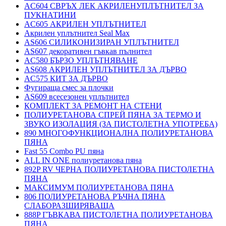
AC604 СВРЪХ ЛЕК АКРИЛЕНУПЛЪТНИТЕЛ ЗА
ПУКНАТИНИ
AC605 АКРИЛЕН УПЛЪТНИТЕЛ
Акрилен уплътнител Seal Max
AS606 СИЛИКОНИЗИРАН УПЛЪТНИТЕЛ
AS607 декоративен гъвкав пълнител
AC580 БЪРЗО УПЛЪТНЯВАНЕ
AS608 АКРИЛЕН УПЛЪТНИТЕЛ ЗА ДЪРВО
AC575 КИТ ЗА ДЪРВО
Фугираща смес за плочки
AS609 всесезонен уплътнител
КОМПЛЕКТ ЗА РЕМОНТ НА СТЕНИ
ПОЛИУРЕТАНОВА СПРЕЙ ПЯНА ЗА ТЕРМО И
ЗВУКО ИЗОЛАЦИЯ (ЗА ПИСТОЛЕТНА УПОТРЕБА)
890 МНОГОФУНКЦИОНАЛНА ПОЛИУРЕТАНОВА
ПЯНА
Fast 55 Combo PU пяна
ALL IN ONE полиуретанова пяна
892P RV ЧЕРНА ПОЛИУРЕТАНОВА ПИСТОЛЕТНА
ПЯНА
МАКСИМУМ ПОЛИУРЕТАНОВА ПЯНА
806 ПОЛИУРЕТАНОВА РЪЧНА ПЯНА
СЛАБОРАЗШИРЯВАЩА
888P ГЪВКАВА ПИСТОЛЕТНА ПОЛИУРЕТАНОВА
ПЯНА