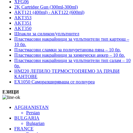
XFG06
2K Cartridge Gun (300ml-300ml)
AKT121 (400ml) - AKT122 (600ml)
AKT353
AKT351
AKT350
Шпакли за силикон/уплътнител
Пластмасови накрайници за уплътнители тип картюш –
10 бр.
Пластмасови сламки за полиуретанова пяна – 10 бр.
Пластмасови накрайници за химически анкер – 10 бр.
Пластмасови накрайници за уплътнители тип салам – 10
бр.
HM220 ЛЕПИЛО ТЕРМОСТОПЯЕМО ЗА ПРАВИ
КАНТОВЕ
EX1050 Саморазширяваща се полиуреа
ЕЗИЦИ
AFGHANISTAN
Persian
BULGARIA
Bulgarian
FRANCE