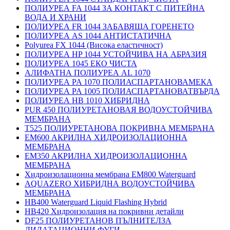
ПОЛИУРЕА FA 1044 ЗА КОНТАКТ С ПИТЕЙНА
ВОДА И ХРАНИ
ПОЛИУРЕА FR 1044 ЗАБАВЯЩА ГОРЕНЕТО
ПОЛИУРЕА AS 1044 АНТИСТАТИЧНА
Polyurea FX 1044 (Висока еластичност)
ПОЛИУРЕА HP 1044 УСТОЙЧИВА НА АБРАЗИЯ
ПОЛИУРЕА 1045 ЕКО ЧИСТА
АЛИФАТНА ПОЛИУРЕА AL 1070
ПОЛИУРЕА PA 1070 ПОЛИАСПАРТАНОВАМЕКА
ПОЛИУРЕА PA 1005 ПОЛИАСПАРТАНОВАТВЪРДА
ПОЛИУРЕА HB 1010 ХИБРИДНА
PUR 450 ПОЛИУРЕТАНОВАЯ ВОДОУСТОЙЧИВА
МЕМБРАНА
T525 ПОЛИУРЕТАНОВА ПОКРИВНА МЕМБРАНА
EM600 АКРИЛНА ХИДРОИЗОЛАЦИОННА
МЕМБРАНА
EM350 АКРИЛНА ХИДРОИЗОЛАЦИОННА
МЕМБРАНА
Хидроизолационна мембрана EM800 Waterguard
AQUAZERO ХИБРИДНА ВОДОУСТОЙЧИВА
МЕМБРАНА
HB400 Waterguard Liquid Flashing Hybrid
HB420 Хидроизолация на покривни детайли
DF25 ПОЛИУРЕТАНОВ ПЪЛНИТЕЛЗА
ДИЛАТАЦИОННИ ФУГИ