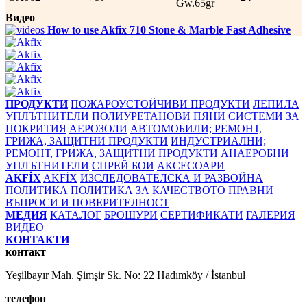
Gw.65gr
Видео
How to use Akfix 710 Stone & Marble Fast Adhesive
ПРОДУКТИ
ПОЖАРОУСТОЙЧИВИ ПРОДУКТИ
ЛЕПИЛА
УПЛЪТНИТЕЛИ
ПОЛИУРЕТАНОВИ ПЯНИ
СИСТЕМИ ЗА
ПОКРИТИЯ
АЕРОЗОЛИ
АВТОМОБИЛИ; РЕМОНТ,
ГРИЖА, ЗАЩИТНИ ПРОДУКТИ
ИНДУСТРИАЛНИ;
РЕМОНТ, ГРИЖА, ЗАЩИТНИ ПРОДУКТИ
АНАЕРОБНИ
УПЛЪТНИТЕЛИ
СПРЕЙ БОИ
АКСЕСОАРИ
AKFİX
AKFİX
ИЗСЛЕДОВАТЕЛСКА И РАЗВОЙНА
ПОЛИТИКА
ПОЛИТИКА ЗА КАЧЕСТВОТО
ПРАВНИ
ВЪПРОСИ И ПОВЕРИТЕЛНОСТ
МЕДИЯ
КАТАЛОГ
БРОШУРИ
СЕРТИФИКАТИ
ГАЛЕРИЯ
ВИДЕО
КОНТАКТИ
контакт
Yeşilbayır Mah. Şimşir Sk. No: 22 Hadımköy / İstanbul
телефон