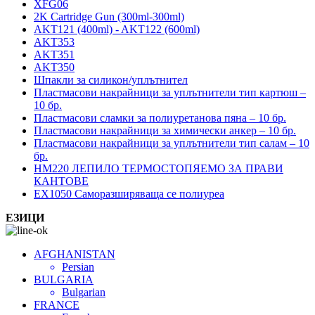
XFG06
2K Cartridge Gun (300ml-300ml)
AKT121 (400ml) - AKT122 (600ml)
AKT353
AKT351
AKT350
Шпакли за силикон/уплътнител
Пластмасови накрайници за уплътнители тип картюш –
10 бр.
Пластмасови сламки за полиуретанова пяна – 10 бр.
Пластмасови накрайници за химически анкер – 10 бр.
Пластмасови накрайници за уплътнители тип салам – 10
бр.
HM220 ЛЕПИЛО ТЕРМОСТОПЯЕМО ЗА ПРАВИ
КАНТОВЕ
EX1050 Саморазширяваща се полиуреа
ЕЗИЦИ
AFGHANISTAN
Persian
BULGARIA
Bulgarian
FRANCE