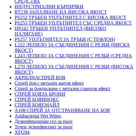
СРЕДСТВА
ИНДУСТРИАЛНИ КЪРПИЧКИ
RT238 ЗАПАЗВАНЕ НА ВИСОКА ЯКОСТ
PS252 ТРЪБЕН УПЛЪТНИТЕЛ С ВИСОКА ЯКОСТ
PS253 ТРЪБЕН УПЛЪТНИТЕЛ СЪС СРЕДНА ЯКОСТ
HP242 ТРЪБЕН УПЛЪТНИТЕЛ (ВИСОКО
НАЛЯГАНЕ)
PS257 УПЛЪТНИТЕЛ ЗА ТРЪБИ (С ТЕФЛОН)
L222 ЛЕПИЛО ЗА СЪЕДИНЕНИЯ С РЕЗБИ (НИСКА
ЯКОСТ)
L243 ЛЕПИЛО ЗА СЪЕДИНЕНИЯ С РЕЗБИ (СРЕДНА
ЯКОСТ)
L270 ЛЕПИЛО ЗА СЪЕДИНЕНИЯ С РЕЗБИ (ВИСОКА
ЯКОСТ)
АКРИЛНАСПРЕЙ БОЯ
Спрей боя с метален матов ефект
Спрей за боядисване с метален гланцов ефект
СПРЕЙ БОЯЗА БРОНИ
СПРЕЙ БОЯИНОКС
СПРЕЙ БОЯЕМАЙЛ
A108 СПРЕЙ ЗА ОТСТРАНЯВАНЕ НА БОЯ
Antibacterial Wet Wipes
Дезинфекциращ гел за ръце
Течен дезинфектант за ръце
XFG04