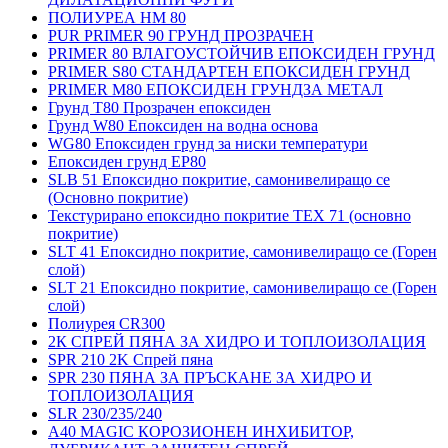
ПОЛИУРЕА HM 80
PUR PRIMER 90 ГРУНД ПРОЗРАЧЕН
PRIMER 80 ВЛАГОУСТОЙЧИВ ЕПОКСИДЕН ГРУНД
PRIMER S80 СТАНДАРТЕН ЕПОКСИДЕН ГРУНД
PRIMER M80 ЕПОКСИДЕН ГРУНДЗА МЕТАЛ
Грунд Т80 Прозрачен епоксиден
Грунд W80 Епоксиден на водна основа
WG80 Епоксиден грунд за ниски температури
Епоксиден грунд EP80
SLB 51 Епоксидно покритие, самонивелиращо се
(Основно покритие)
Текстурирано епоксидно покритие TEX 71 (основно
покритие)
SLT 41 Епоксидно покритие, самонивелиращо се (Горен
слой)
SLT 21 Епоксидно покритие, самонивелиращо се (Горен
слой)
Полиурея CR300
2К СПРЕЙ ПЯНА ЗА ХИДРО И ТОПЛОИЗОЛАЦИЯ
SPR 210 2K Спрей пяна
SPR 230 ПЯНА ЗА ПРЪСКАНЕ ЗА ХИДРО И
ТОПЛОИЗОЛАЦИЯ
SLR 230/235/240
A40 MAGIC КОРОЗИОНЕН ИНХИБИТОР,