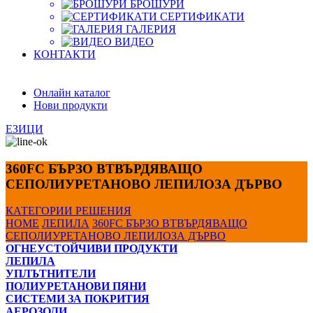
БРОШУРИ
СЕРТИФИКАТИ
ГАЛЕРИЯ
ВИДЕО
КОНТАКТИ
Онлайн каталог
Нови продукти
ЕЗИЦИ
360FC БЪРЗО ВТВЪРДЯВАЩО
СЕПОЛИУРЕТАНОВО ЛЕПИЛОЗА ДЪРВО
КАТЕГОРИИ
РЕШЕНИЯ
HOME
ЛЕПИЛА
360FC БЪРЗО ВТВЪРДЯВАЩО
СЕПОЛИУРЕТАНОВО ЛЕПИЛОЗА ДЪРВО
ОГНЕУСТОЙЧИВИ ПРОДУКТИ
ЛЕПИЛА
УПЛЪТНИТЕЛИ
ПОЛИУРЕТАНОВИ ПЯНИ
СИСТЕМИ ЗА ПОКРИТИЯ
АЕРОЗОЛИ