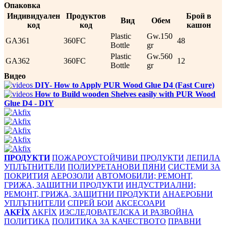
Опаковка
Индивидуален
Продуктов
Брой в
Вид
Обем
код
код
кашон
Plastic
Gw.150
GA361
360FC
48
Bottle
gr
Plastic
Gw.560
GA362
360FC
12
Bottle
gr
Видео
DIY- How to Apply PUR Wood Glue D4 (Fast Cure)
How to Build wooden Shelves easily with PUR Wood
Glue D4 - DIY
ПРОДУКТИ
ПОЖАРОУСТОЙЧИВИ ПРОДУКТИ
ЛЕПИЛА
УПЛЪТНИТЕЛИ
ПОЛИУРЕТАНОВИ ПЯНИ
СИСТЕМИ ЗА
ПОКРИТИЯ
АЕРОЗОЛИ
АВТОМОБИЛИ; РЕМОНТ,
ГРИЖА, ЗАЩИТНИ ПРОДУКТИ
ИНДУСТРИАЛНИ;
РЕМОНТ, ГРИЖА, ЗАЩИТНИ ПРОДУКТИ
АНАЕРОБНИ
УПЛЪТНИТЕЛИ
СПРЕЙ БОИ
АКСЕСОАРИ
AKFİX
AKFİX
ИЗСЛЕДОВАТЕЛСКА И РАЗВОЙНА
ПОЛИТИКА
ПОЛИТИКА ЗА КАЧЕСТВОТО
ПРАВНИ