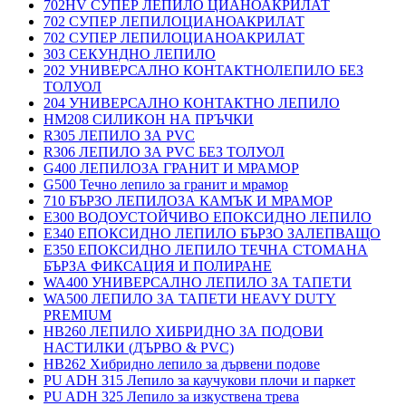
702HV СУПЕР ЛЕПИЛО ЦИАНОАКРИЛАТ
702 СУПЕР ЛЕПИЛОЦИАНОАКРИЛАТ
702 СУПЕР ЛЕПИЛОЦИАНОАКРИЛАТ
303 СЕКУНДНО ЛЕПИЛО
202 УНИВЕРСАЛНО КОНТАКТНОЛЕПИЛО БЕЗ
ТОЛУОЛ
204 УНИВЕРСАЛНО КОНТАКТНО ЛЕПИЛО
HM208 СИЛИКОН НА ПРЪЧКИ
R305 ЛЕПИЛО ЗА PVC
R306 ЛЕПИЛО ЗА PVC БЕЗ ТОЛУОЛ
G400 ЛЕПИЛОЗА ГРАНИТ И МРАМОP
G500 Течно лепило за гранит и мрамор
710 БЪРЗО ЛЕПИЛОЗА КАМЪК И МРАМОP
E300 ВОДОУСТОЙЧИВО ЕПОКСИДНО ЛЕПИЛО
E340 ЕПОКСИДНО ЛЕПИЛО БЪРЗО ЗАЛЕПВАЩО
E350 ЕПОКСИДНО ЛЕПИЛО ТЕЧНА СТОМАНА
БЪРЗА ФИКСАЦИЯ И ПОЛИРАНЕ
WA400 УНИВЕРСАЛНО ЛЕПИЛО ЗА ТАПЕТИ
WA500 ЛЕПИЛО ЗА ТАПЕТИ HEAVY DUTY
PREMIUM
HB260 ЛЕПИЛО ХИБРИДНО ЗА ПОДОВИ
НАСТИЛКИ (ДЪРВО & PVC)
HB262 Хибридно лепило за дървени подове
PU ADH 315 Лепило за каучукови плочи и паркет
PU ADH 325 Лепило за изкуствена трева