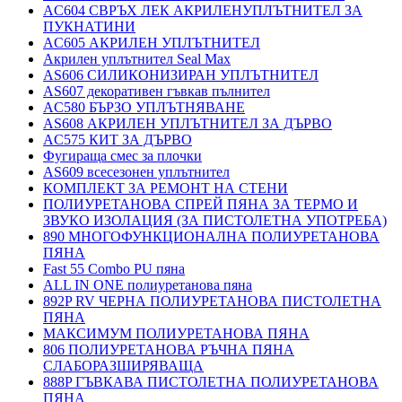
AC604 СВРЪХ ЛЕК АКРИЛЕНУПЛЪТНИТЕЛ ЗА
ПУКНАТИНИ
AC605 АКРИЛЕН УПЛЪТНИТЕЛ
Акрилен уплътнител Seal Max
AS606 СИЛИКОНИЗИРАН УПЛЪТНИТЕЛ
AS607 декоративен гъвкав пълнител
AC580 БЪРЗО УПЛЪТНЯВАНЕ
AS608 АКРИЛЕН УПЛЪТНИТЕЛ ЗА ДЪРВО
AC575 КИТ ЗА ДЪРВО
Фугираща смес за плочки
AS609 всесезонен уплътнител
КОМПЛЕКТ ЗА РЕМОНТ НА СТЕНИ
ПОЛИУРЕТАНОВА СПРЕЙ ПЯНА ЗА ТЕРМО И
ЗВУКО ИЗОЛАЦИЯ (ЗА ПИСТОЛЕТНА УПОТРЕБА)
890 МНОГОФУНКЦИОНАЛНА ПОЛИУРЕТАНОВА
ПЯНА
Fast 55 Combo PU пяна
ALL IN ONE полиуретанова пяна
892P RV ЧЕРНА ПОЛИУРЕТАНОВА ПИСТОЛЕТНА
ПЯНА
МАКСИМУМ ПОЛИУРЕТАНОВА ПЯНА
806 ПОЛИУРЕТАНОВА РЪЧНА ПЯНА
СЛАБОРАЗШИРЯВАЩА
888P ГЪВКАВА ПИСТОЛЕТНА ПОЛИУРЕТАНОВА
ПЯНА