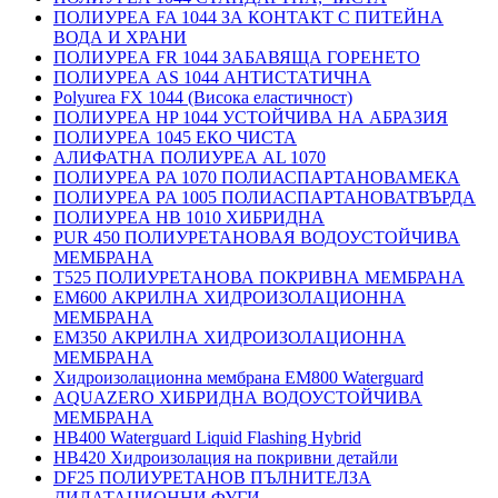
ПОЛИУРЕА FA 1044 ЗА КОНТАКТ С ПИТЕЙНА
ВОДА И ХРАНИ
ПОЛИУРЕА FR 1044 ЗАБАВЯЩА ГОРЕНЕТО
ПОЛИУРЕА AS 1044 АНТИСТАТИЧНА
Polyurea FX 1044 (Висока еластичност)
ПОЛИУРЕА HP 1044 УСТОЙЧИВА НА АБРАЗИЯ
ПОЛИУРЕА 1045 ЕКО ЧИСТА
АЛИФАТНА ПОЛИУРЕА AL 1070
ПОЛИУРЕА PA 1070 ПОЛИАСПАРТАНОВАМЕКА
ПОЛИУРЕА PA 1005 ПОЛИАСПАРТАНОВАТВЪРДА
ПОЛИУРЕА HB 1010 ХИБРИДНА
PUR 450 ПОЛИУРЕТАНОВАЯ ВОДОУСТОЙЧИВА
МЕМБРАНА
T525 ПОЛИУРЕТАНОВА ПОКРИВНА МЕМБРАНА
EM600 АКРИЛНА ХИДРОИЗОЛАЦИОННА
МЕМБРАНА
EM350 АКРИЛНА ХИДРОИЗОЛАЦИОННА
МЕМБРАНА
Хидроизолационна мембрана EM800 Waterguard
AQUAZERO ХИБРИДНА ВОДОУСТОЙЧИВА
МЕМБРАНА
HB400 Waterguard Liquid Flashing Hybrid
HB420 Хидроизолация на покривни детайли
DF25 ПОЛИУРЕТАНОВ ПЪЛНИТЕЛЗА
ДИЛАТАЦИОННИ ФУГИ