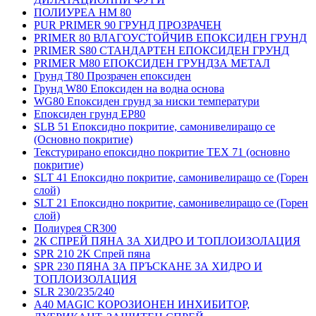
ПОЛИУРЕА HM 80
PUR PRIMER 90 ГРУНД ПРОЗРАЧЕН
PRIMER 80 ВЛАГОУСТОЙЧИВ ЕПОКСИДЕН ГРУНД
PRIMER S80 СТАНДАРТЕН ЕПОКСИДЕН ГРУНД
PRIMER M80 ЕПОКСИДЕН ГРУНДЗА МЕТАЛ
Грунд Т80 Прозрачен епоксиден
Грунд W80 Епоксиден на водна основа
WG80 Епоксиден грунд за ниски температури
Епоксиден грунд EP80
SLB 51 Епоксидно покритие, самонивелиращо се
(Основно покритие)
Текстурирано епоксидно покритие TEX 71 (основно
покритие)
SLT 41 Епоксидно покритие, самонивелиращо се (Горен
слой)
SLT 21 Епоксидно покритие, самонивелиращо се (Горен
слой)
Полиурея CR300
2К СПРЕЙ ПЯНА ЗА ХИДРО И ТОПЛОИЗОЛАЦИЯ
SPR 210 2K Спрей пяна
SPR 230 ПЯНА ЗА ПРЪСКАНЕ ЗА ХИДРО И
ТОПЛОИЗОЛАЦИЯ
SLR 230/235/240
A40 MAGIC КОРОЗИОНЕН ИНХИБИТОР,