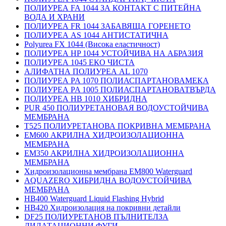
ПОЛИУРЕА FA 1044 ЗА КОНТАКТ С ПИТЕЙНА
ВОДА И ХРАНИ
ПОЛИУРЕА FR 1044 ЗАБАВЯЩА ГОРЕНЕТО
ПОЛИУРЕА AS 1044 АНТИСТАТИЧНА
Polyurea FX 1044 (Висока еластичност)
ПОЛИУРЕА HP 1044 УСТОЙЧИВА НА АБРАЗИЯ
ПОЛИУРЕА 1045 ЕКО ЧИСТА
АЛИФАТНА ПОЛИУРЕА AL 1070
ПОЛИУРЕА PA 1070 ПОЛИАСПАРТАНОВАМЕКА
ПОЛИУРЕА PA 1005 ПОЛИАСПАРТАНОВАТВЪРДА
ПОЛИУРЕА HB 1010 ХИБРИДНА
PUR 450 ПОЛИУРЕТАНОВАЯ ВОДОУСТОЙЧИВА
МЕМБРАНА
T525 ПОЛИУРЕТАНОВА ПОКРИВНА МЕМБРАНА
EM600 АКРИЛНА ХИДРОИЗОЛАЦИОННА
МЕМБРАНА
EM350 АКРИЛНА ХИДРОИЗОЛАЦИОННА
МЕМБРАНА
Хидроизолационна мембрана EM800 Waterguard
AQUAZERO ХИБРИДНА ВОДОУСТОЙЧИВА
МЕМБРАНА
HB400 Waterguard Liquid Flashing Hybrid
HB420 Хидроизолация на покривни детайли
DF25 ПОЛИУРЕТАНОВ ПЪЛНИТЕЛЗА
ДИЛАТАЦИОННИ ФУГИ