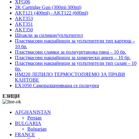
XFG06
2K Cartridge Gun (300ml-300ml)
AKT121 (400ml) - AKT122 (600ml)
AKT353
AKT351
AKT350
Шпакли за силикон/уплътнител
Пластмасови накрайници за уплътнители тип картюш –
10 бр.
Пластмасови сламки за полиуретанова пяна – 10 бр.
Пластмасови накрайници за химически анкер – 10 бр.
Пластмасови накрайници за уплътнители тип салам – 10
бр.
HM220 ЛЕПИЛО ТЕРМОСТОПЯЕМО ЗА ПРАВИ
КАНТОВЕ
EX1050 Саморазширяваща се полиуреа
ЕЗИЦИ
AFGHANISTAN
Persian
BULGARIA
Bulgarian
FRANCE