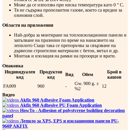
Може да се използва при ниска температура като 0 ° C.
Тя не съдържа пропелантни газове, които са вредни за
озоновия слой.
Области на приложения
Най-добра за монтиране на топлоизолационни панели и
запълване на празнини по време на нанасянето на
лепилото Също така се препоръчва за свързване на
дървесни строителни материали с бетон, метал и др.
Монтаж и изолация на рамки на прозорци и врати.
Опаковка
Индивидуален
Продуктов
Брой в
Вид
Обем
код
код
кашон
Gw. 900 g. ±
FA009
960
-
12
%2
Видео
Akfix 960 Adhesive Foam Application
Akfix 960 Adhesive PU Foam Application
HowTo - Adhesion of polystyrene building decoration
panel
Лепило за XPS, EPS и изолационни панели PU-
960P AKFIX