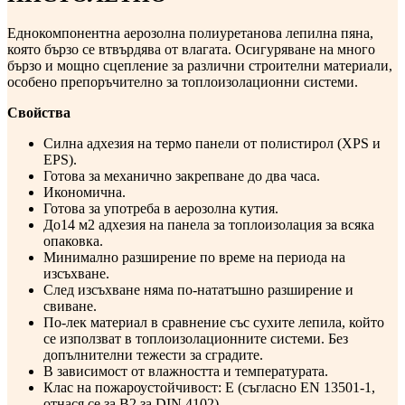
Еднокомпонентна аерозолна полиуретанова лепилна пяна,
която бързо се втвърдява от влагата. Осигуряване на много
бързо и мощно сцепление за различни строителни материали,
особено препоръчително за топлоизолационни системи.
Свойства
Силна адхезия на термо панели от полистирол (XPS и
EPS).
Готова за механично закрепване до два часа.
Икономична.
Готова за употреба в аерозолна кутия.
До14 м2 адхезия на панела за топлоизолация за всяка
опаковка.
Минимално разширение по време на периода на
изсъхване.
След изсъхване няма по-нататъшно разширение и
свиване.
По-лек материал в сравнение със сухите лепила, който
се използват в топлоизолационните системи. Без
допълнителни тежести за сградите.
В зависимост от влажността и температурата.
Клас на пожароустойчивост: E (съгласно EN 13501-1,
отнася се за B2 за DIN 4102).