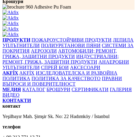
Брошури
960 Adhesive Pu Foam
ПРОДУКТИ
ПОЖАРОУСТОЙЧИВИ ПРОДУКТИ
ЛЕПИЛА
УПЛЪТНИТЕЛИ
ПОЛИУРЕТАНОВИ ПЯНИ
СИСТЕМИ ЗА
ПОКРИТИЯ
АЕРОЗОЛИ
АВТОМОБИЛИ; РЕМОНТ,
ГРИЖА, ЗАЩИТНИ ПРОДУКТИ
ИНДУСТРИАЛНИ;
РЕМОНТ, ГРИЖА, ЗАЩИТНИ ПРОДУКТИ
АНАЕРОБНИ
УПЛЪТНИТЕЛИ
СПРЕЙ БОИ
АКСЕСОАРИ
AKFİX
AKFİX
ИЗСЛЕДОВАТЕЛСКА И РАЗВОЙНА
ПОЛИТИКА
ПОЛИТИКА ЗА КАЧЕСТВОТО
ПРАВНИ
ВЪПРОСИ И ПОВЕРИТЕЛНОСТ
МЕДИЯ
КАТАЛОГ
БРОШУРИ
СЕРТИФИКАТИ
ГАЛЕРИЯ
ВИДЕО
КОНТАКТИ
контакт
Yeşilbayır Mah. Şimşir Sk. No: 22 Hadımköy / İstanbul
телефон