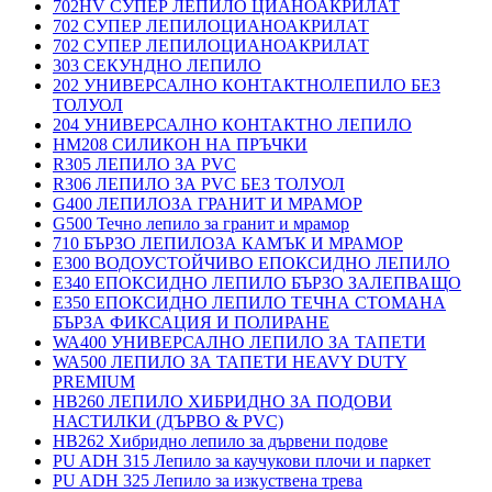
702HV СУПЕР ЛЕПИЛО ЦИАНОАКРИЛАТ
702 СУПЕР ЛЕПИЛОЦИАНОАКРИЛАТ
702 СУПЕР ЛЕПИЛОЦИАНОАКРИЛАТ
303 СЕКУНДНО ЛЕПИЛО
202 УНИВЕРСАЛНО КОНТАКТНОЛЕПИЛО БЕЗ
ТОЛУОЛ
204 УНИВЕРСАЛНО КОНТАКТНО ЛЕПИЛО
HM208 СИЛИКОН НА ПРЪЧКИ
R305 ЛЕПИЛО ЗА PVC
R306 ЛЕПИЛО ЗА PVC БЕЗ ТОЛУОЛ
G400 ЛЕПИЛОЗА ГРАНИТ И МРАМОP
G500 Течно лепило за гранит и мрамор
710 БЪРЗО ЛЕПИЛОЗА КАМЪК И МРАМОP
E300 ВОДОУСТОЙЧИВО ЕПОКСИДНО ЛЕПИЛО
E340 ЕПОКСИДНО ЛЕПИЛО БЪРЗО ЗАЛЕПВАЩО
E350 ЕПОКСИДНО ЛЕПИЛО ТЕЧНА СТОМАНА
БЪРЗА ФИКСАЦИЯ И ПОЛИРАНЕ
WA400 УНИВЕРСАЛНО ЛЕПИЛО ЗА ТАПЕТИ
WA500 ЛЕПИЛО ЗА ТАПЕТИ HEAVY DUTY
PREMIUM
HB260 ЛЕПИЛО ХИБРИДНО ЗА ПОДОВИ
НАСТИЛКИ (ДЪРВО & PVC)
HB262 Хибридно лепило за дървени подове
PU ADH 315 Лепило за каучукови плочи и паркет
PU ADH 325 Лепило за изкуствена трева