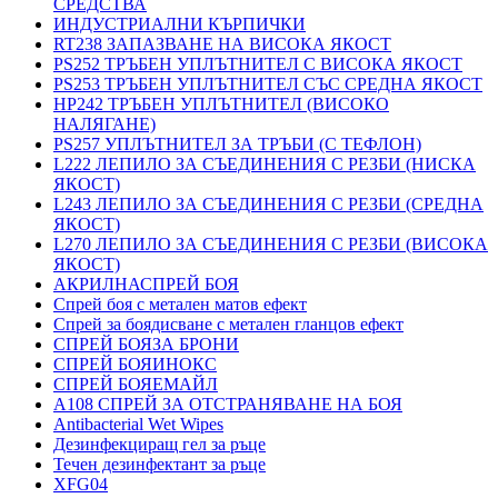
СРЕДСТВА
ИНДУСТРИАЛНИ КЪРПИЧКИ
RT238 ЗАПАЗВАНЕ НА ВИСОКА ЯКОСТ
PS252 ТРЪБЕН УПЛЪТНИТЕЛ С ВИСОКА ЯКОСТ
PS253 ТРЪБЕН УПЛЪТНИТЕЛ СЪС СРЕДНА ЯКОСТ
HP242 ТРЪБЕН УПЛЪТНИТЕЛ (ВИСОКО
НАЛЯГАНЕ)
PS257 УПЛЪТНИТЕЛ ЗА ТРЪБИ (С ТЕФЛОН)
L222 ЛЕПИЛО ЗА СЪЕДИНЕНИЯ С РЕЗБИ (НИСКА
ЯКОСТ)
L243 ЛЕПИЛО ЗА СЪЕДИНЕНИЯ С РЕЗБИ (СРЕДНА
ЯКОСТ)
L270 ЛЕПИЛО ЗА СЪЕДИНЕНИЯ С РЕЗБИ (ВИСОКА
ЯКОСТ)
АКРИЛНАСПРЕЙ БОЯ
Спрей боя с метален матов ефект
Спрей за боядисване с метален гланцов ефект
СПРЕЙ БОЯЗА БРОНИ
СПРЕЙ БОЯИНОКС
СПРЕЙ БОЯЕМАЙЛ
A108 СПРЕЙ ЗА ОТСТРАНЯВАНЕ НА БОЯ
Antibacterial Wet Wipes
Дезинфекциращ гел за ръце
Течен дезинфектант за ръце
XFG04