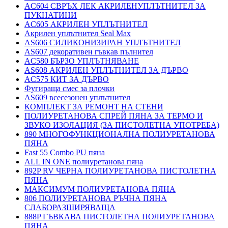
AC604 СВРЪХ ЛЕК АКРИЛЕНУПЛЪТНИТЕЛ ЗА
ПУКНАТИНИ
AC605 АКРИЛЕН УПЛЪТНИТЕЛ
Акрилен уплътнител Seal Max
AS606 СИЛИКОНИЗИРАН УПЛЪТНИТЕЛ
AS607 декоративен гъвкав пълнител
AC580 БЪРЗО УПЛЪТНЯВАНЕ
AS608 АКРИЛЕН УПЛЪТНИТЕЛ ЗА ДЪРВО
AC575 КИТ ЗА ДЪРВО
Фугираща смес за плочки
AS609 всесезонен уплътнител
КОМПЛЕКТ ЗА РЕМОНТ НА СТЕНИ
ПОЛИУРЕТАНОВА СПРЕЙ ПЯНА ЗА ТЕРМО И
ЗВУКО ИЗОЛАЦИЯ (ЗА ПИСТОЛЕТНА УПОТРЕБА)
890 МНОГОФУНКЦИОНАЛНА ПОЛИУРЕТАНОВА
ПЯНА
Fast 55 Combo PU пяна
ALL IN ONE полиуретанова пяна
892P RV ЧЕРНА ПОЛИУРЕТАНОВА ПИСТОЛЕТНА
ПЯНА
МАКСИМУМ ПОЛИУРЕТАНОВА ПЯНА
806 ПОЛИУРЕТАНОВА РЪЧНА ПЯНА
СЛАБОРАЗШИРЯВАЩА
888P ГЪВКАВА ПИСТОЛЕТНА ПОЛИУРЕТАНОВА
ПЯНА