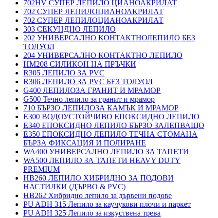
702HV СУПЕР ЛЕПИЛО ЦИАНОАКРИЛАТ
702 СУПЕР ЛЕПИЛОЦИАНОАКРИЛАТ
702 СУПЕР ЛЕПИЛОЦИАНОАКРИЛАТ
303 СЕКУНДНО ЛЕПИЛО
202 УНИВЕРСАЛНО КОНТАКТНОЛЕПИЛО БЕЗ
ТОЛУОЛ
204 УНИВЕРСАЛНО КОНТАКТНО ЛЕПИЛО
HM208 СИЛИКОН НА ПРЪЧКИ
R305 ЛЕПИЛО ЗА PVC
R306 ЛЕПИЛО ЗА PVC БЕЗ ТОЛУОЛ
G400 ЛЕПИЛОЗА ГРАНИТ И МРАМОP
G500 Течно лепило за гранит и мрамор
710 БЪРЗО ЛЕПИЛОЗА КАМЪК И МРАМОP
E300 ВОДОУСТОЙЧИВО ЕПОКСИДНО ЛЕПИЛО
E340 ЕПОКСИДНО ЛЕПИЛО БЪРЗО ЗАЛЕПВАЩО
E350 ЕПОКСИДНО ЛЕПИЛО ТЕЧНА СТОМАНА
БЪРЗА ФИКСАЦИЯ И ПОЛИРАНЕ
WA400 УНИВЕРСАЛНО ЛЕПИЛО ЗА ТАПЕТИ
WA500 ЛЕПИЛО ЗА ТАПЕТИ HEAVY DUTY
PREMIUM
HB260 ЛЕПИЛО ХИБРИДНО ЗА ПОДОВИ
НАСТИЛКИ (ДЪРВО & PVC)
HB262 Хибридно лепило за дървени подове
PU ADH 315 Лепило за каучукови плочи и паркет
PU ADH 325 Лепило за изкуствена трева