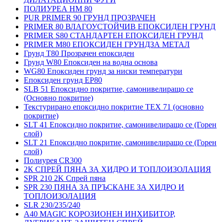
ПОЛИУРЕА HM 80
PUR PRIMER 90 ГРУНД ПРОЗРАЧЕН
PRIMER 80 ВЛАГОУСТОЙЧИВ ЕПОКСИДЕН ГРУНД
PRIMER S80 СТАНДАРТЕН ЕПОКСИДЕН ГРУНД
PRIMER M80 ЕПОКСИДЕН ГРУНДЗА МЕТАЛ
Грунд Т80 Прозрачен епоксиден
Грунд W80 Епоксиден на водна основа
WG80 Епоксиден грунд за ниски температури
Епоксиден грунд EP80
SLB 51 Епоксидно покритие, самонивелиращо се
(Основно покритие)
Текстурирано епоксидно покритие TEX 71 (основно
покритие)
SLT 41 Епоксидно покритие, самонивелиращо се (Горен
слой)
SLT 21 Епоксидно покритие, самонивелиращо се (Горен
слой)
Полиурея CR300
2К СПРЕЙ ПЯНА ЗА ХИДРО И ТОПЛОИЗОЛАЦИЯ
SPR 210 2K Спрей пяна
SPR 230 ПЯНА ЗА ПРЪСКАНЕ ЗА ХИДРО И
ТОПЛОИЗОЛАЦИЯ
SLR 230/235/240
A40 MAGIC КОРОЗИОНЕН ИНХИБИТОР,