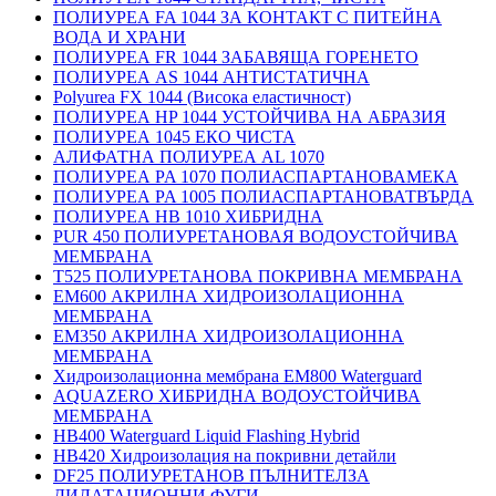
ПОЛИУРЕА FA 1044 ЗА КОНТАКТ С ПИТЕЙНА
ВОДА И ХРАНИ
ПОЛИУРЕА FR 1044 ЗАБАВЯЩА ГОРЕНЕТО
ПОЛИУРЕА AS 1044 АНТИСТАТИЧНА
Polyurea FX 1044 (Висока еластичност)
ПОЛИУРЕА HP 1044 УСТОЙЧИВА НА АБРАЗИЯ
ПОЛИУРЕА 1045 ЕКО ЧИСТА
АЛИФАТНА ПОЛИУРЕА AL 1070
ПОЛИУРЕА PA 1070 ПОЛИАСПАРТАНОВАМЕКА
ПОЛИУРЕА PA 1005 ПОЛИАСПАРТАНОВАТВЪРДА
ПОЛИУРЕА HB 1010 ХИБРИДНА
PUR 450 ПОЛИУРЕТАНОВАЯ ВОДОУСТОЙЧИВА
МЕМБРАНА
T525 ПОЛИУРЕТАНОВА ПОКРИВНА МЕМБРАНА
EM600 АКРИЛНА ХИДРОИЗОЛАЦИОННА
МЕМБРАНА
EM350 АКРИЛНА ХИДРОИЗОЛАЦИОННА
МЕМБРАНА
Хидроизолационна мембрана EM800 Waterguard
AQUAZERO ХИБРИДНА ВОДОУСТОЙЧИВА
МЕМБРАНА
HB400 Waterguard Liquid Flashing Hybrid
HB420 Хидроизолация на покривни детайли
DF25 ПОЛИУРЕТАНОВ ПЪЛНИТЕЛЗА
ДИЛАТАЦИОННИ ФУГИ