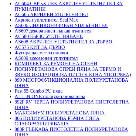
AC604 СВРЪХ ЛЕК АКРИЛЕНУПЛЪТНИТЕЛ ЗА
ПУКНАТИНИ
AC605 АКРИЛЕН УПЛЪТНИТЕЛ
Акрилен уплътнител Seal Max
AS606 СИЛИКОНИЗИРАН УПЛЪТНИТЕЛ
AS607 декоративен гъвкав пълнител
AC580 БЪРЗО УПЛЪТНЯВАНЕ
AS608 АКРИЛЕН УПЛЪТНИТЕЛ ЗА ДЪРВО
AC575 КИТ ЗА ДЪРВО
Фугираща смес за плочки
AS609 всесезонен уплътнител
КОМПЛЕКТ ЗА РЕМОНТ НА СТЕНИ
ПОЛИУРЕТАНОВА СПРЕЙ ПЯНА ЗА ТЕРМО И
ЗВУКО ИЗОЛАЦИЯ (ЗА ПИСТОЛЕТНА УПОТРЕБА)
890 МНОГОФУНКЦИОНАЛНА ПОЛИУРЕТАНОВА
ПЯНА
Fast 55 Combo PU пяна
ALL IN ONE полиуретанова пяна
892P RV ЧЕРНА ПОЛИУРЕТАНОВА ПИСТОЛЕТНА
ПЯНА
МАКСИМУМ ПОЛИУРЕТАНОВА ПЯНА
806 ПОЛИУРЕТАНОВА РЪЧНА ПЯНА
СЛАБОРАЗШИРЯВАЩА
888P ГЪВКАВА ПИСТОЛЕТНА ПОЛИУРЕТАНОВА
ПЯНА