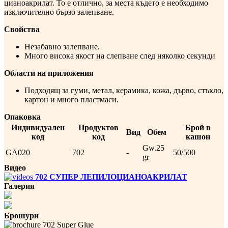
цианоакрилат. То е отлично, за места където е необходимо
изключително бързо залепване.
Свойства
Незабавно залепване.
Много висока якост на слепване след няколко секунди
Области на приложения
Подходящ за гуми, метал, керамика, кожа, дърво, стъкло,
картон и много пластмаси.
Опаковка
Индивидуален
Продуктов
Брой в
Вид
Обем
код
код
кашон
Gw.25
GA020
702
-
50/500
gr
Видео
702 СУПЕР ЛЕПИЛОЦИАНОАКРИЛАТ
Галерия
Брошури
702 Super Glue