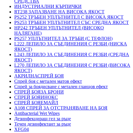
СРЕДСТВА
ИНДУСТРИАЛНИ КЪРПИЧКИ
RT238 ЗАПАЗВАНЕ НА ВИСОКА ЯКОСТ
PS252 ТРЪБЕН УПЛЪТНИТЕЛ С ВИСОКА ЯКОСТ
PS253 ТРЪБЕН УПЛЪТНИТЕЛ СЪС СРЕДНА ЯКОСТ
HP242 ТРЪБЕН УПЛЪТНИТЕЛ (ВИСОКО
НАЛЯГАНЕ)
PS257 УПЛЪТНИТЕЛ ЗА ТРЪБИ (С ТЕФЛОН)
L222 ЛЕПИЛО ЗА СЪЕДИНЕНИЯ С РЕЗБИ (НИСКА
ЯКОСТ)
L243 ЛЕПИЛО ЗА СЪЕДИНЕНИЯ С РЕЗБИ (СРЕДНА
ЯКОСТ)
L270 ЛЕПИЛО ЗА СЪЕДИНЕНИЯ С РЕЗБИ (ВИСОКА
ЯКОСТ)
АКРИЛНАСПРЕЙ БОЯ
Спрей боя с метален матов ефект
Спрей за боядисване с метален гланцов ефект
СПРЕЙ БОЯЗА БРОНИ
СПРЕЙ БОЯИНОКС
СПРЕЙ БОЯЕМАЙЛ
A108 СПРЕЙ ЗА ОТСТРАНЯВАНЕ НА БОЯ
Antibacterial Wet Wipes
Дезинфекциращ гел за ръце
Течен дезинфектант за ръце
XFG04