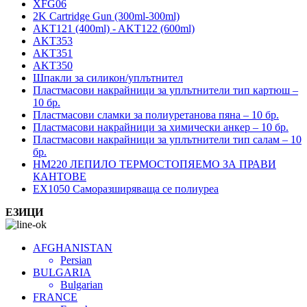
XFG06
2K Cartridge Gun (300ml-300ml)
AKT121 (400ml) - AKT122 (600ml)
AKT353
AKT351
AKT350
Шпакли за силикон/уплътнител
Пластмасови накрайници за уплътнители тип картюш –
10 бр.
Пластмасови сламки за полиуретанова пяна – 10 бр.
Пластмасови накрайници за химически анкер – 10 бр.
Пластмасови накрайници за уплътнители тип салам – 10
бр.
HM220 ЛЕПИЛО ТЕРМОСТОПЯЕМО ЗА ПРАВИ
КАНТОВЕ
EX1050 Саморазширяваща се полиуреа
ЕЗИЦИ
AFGHANISTAN
Persian
BULGARIA
Bulgarian
FRANCE