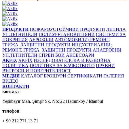
ПРОДУКТИ
ПОЖАРОУСТОЙЧИВИ ПРОДУКТИ
ЛЕПИЛА
УПЛЪТНИТЕЛИ
ПОЛИУРЕТАНОВИ ПЯНИ
СИСТЕМИ ЗА
ПОКРИТИЯ
АЕРОЗОЛИ
АВТОМОБИЛИ; РЕМОНТ,
ГРИЖА, ЗАЩИТНИ ПРОДУКТИ
ИНДУСТРИАЛНИ;
РЕМОНТ, ГРИЖА, ЗАЩИТНИ ПРОДУКТИ
АНАЕРОБНИ
УПЛЪТНИТЕЛИ
СПРЕЙ БОИ
АКСЕСОАРИ
AKFİX
AKFİX
ИЗСЛЕДОВАТЕЛСКА И РАЗВОЙНА
ПОЛИТИКА
ПОЛИТИКА ЗА КАЧЕСТВОТО
ПРАВНИ
ВЪПРОСИ И ПОВЕРИТЕЛНОСТ
МЕДИЯ
КАТАЛОГ
БРОШУРИ
СЕРТИФИКАТИ
ГАЛЕРИЯ
ВИДЕО
КОНТАКТИ
контакт
Yeşilbayır Mah. Şimşir Sk. No: 22 Hadımköy / İstanbul
телефон
+ 90 212 771 13 71