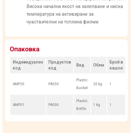
Висока начална якост на залепване и ниска
температура на активиране за
чувствителни на топлина филми.
Опаковка
Индивидуален
Продуктов
Брой в
Вид
Обем
код
код
кашон
Plastic
AMP20
PA550
20 kg
1
Bucket
Plastic
AMP01
PA550
1 kg
1
Bottle