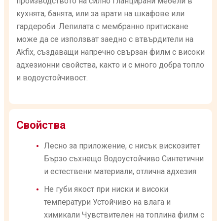
производството на силно гланцирани мебели в
кухнята, банята, или за врати на шкафове или
гардероби. Лепилата с мембранно притискане
може да се използват заедно с втвърдители на
Akfix, създаващи напречно свързан филм с високи
адхезионни свойства, както и с много добра топло
и водоустойчивост.
Свойства
Лесно за приложение, с нисък вискозитет
Бързо съхнещо Водоустойчиво Синтетични
и естествени материали, отлична адхезия
Не губи якост при ниски и високи
температури Устойчиво на влага и
химикали Чувствителен на топлина филм с