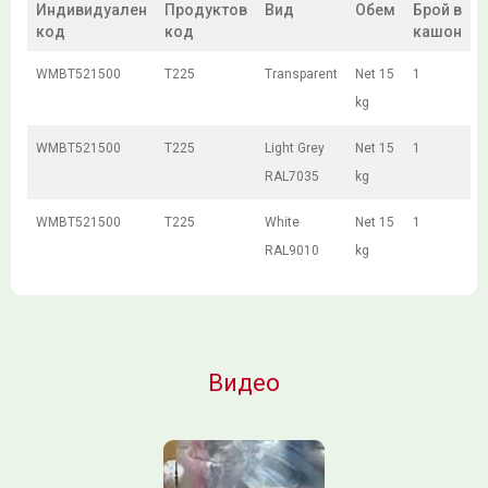
Индивидуален
Продуктов
Вид
Обем
Брой в
код
код
кашон
WMBT521500
T225
Transparent
Net 15
1
kg
WMBT521500
T225
Light Grey
Net 15
1
RAL7035
kg
WMBT521500
T225
White
Net 15
1
RAL9010
kg
Видео