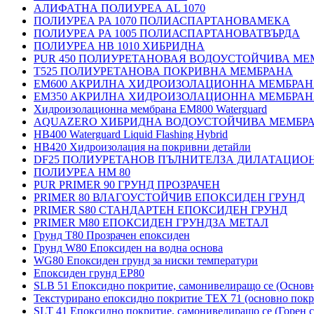
АЛИФАТНА ПОЛИУРЕА AL 1070
ПОЛИУРЕА PA 1070 ПОЛИАСПАРТАНОВАМЕКА
ПОЛИУРЕА PA 1005 ПОЛИАСПАРТАНОВАТВЪРДА
ПОЛИУРЕА HB 1010 ХИБРИДНА
PUR 450 ПОЛИУРЕТАНОВАЯ ВОДОУСТОЙЧИВА МЕ
T525 ПОЛИУРЕТАНОВА ПОКРИВНА МЕМБРАНА
EM600 АКРИЛНА ХИДРОИЗОЛАЦИОННА МЕМБРА
EM350 АКРИЛНА ХИДРОИЗОЛАЦИОННА МЕМБРА
Хидроизолационна мембрана EM800 Waterguard
AQUAZERO ХИБРИДНА ВОДОУСТОЙЧИВА МЕМБР
HB400 Waterguard Liquid Flashing Hybrid
HB420 Хидроизолация на покривни детайли
DF25 ПОЛИУРЕТАНОВ ПЪЛНИТЕЛЗА ДИЛАТАЦИО
ПОЛИУРЕА HM 80
PUR PRIMER 90 ГРУНД ПРОЗРАЧЕН
PRIMER 80 ВЛАГОУСТОЙЧИВ ЕПОКСИДЕН ГРУНД
PRIMER S80 СТАНДАРТЕН ЕПОКСИДЕН ГРУНД
PRIMER M80 ЕПОКСИДЕН ГРУНДЗА МЕТАЛ
Грунд Т80 Прозрачен епоксиден
Грунд W80 Епоксиден на водна основа
WG80 Епоксиден грунд за ниски температури
Епоксиден грунд EP80
SLB 51 Епоксидно покритие, самонивелиращо се (Основ
Текстурирано епоксидно покритие TEX 71 (основно покр
SLT 41 Епоксидно покритие, самонивелиращо се (Горен с