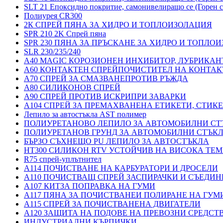
SLT 21 Епоксидно покритие, самонивелиращо се (Горен с
Полиурея CR300
2К СПРЕЙ ПЯНА ЗА ХИДРО И ТОПЛОИЗОЛАЦИЯ
SPR 210 2K Спрей пяна
SPR 230 ПЯНА ЗА ПРЪСКАНЕ ЗА ХИДРО И ТОПЛО
SLR 230/235/240
A40 MAGIC КОРОЗИОНЕН ИНХИБИТОР, ЛУБРИКАН
A60 КОНТАКТЕН СПРЕЙПОЧИСТИТЕЛ НА КОНТАК
A70 СПРЕЙ ЗА СМАЗВАНЕПРОТИВ РЪЖДА
A80 СИЛИКОНОВ СПРЕЙ
A90 СПРЕЙ ПРОТИВ ИСКРИПРИ ЗАВАРКИ
A104 СПРЕЙ ЗА ПРЕМАХВАНЕНА ЕТИКЕТИ, СТИК
Лепило за автостъкла AST полимер
ПОЛИУРЕТАНОВО ЛЕПИЛО ЗА АВТОМОБИЛНИ СТ
ПОЛИУРЕТАНОВ ГРУНД ЗА АВТОМОБИЛНИ СТЪК
БЪРЗО СЪХНЕЩО PU ЛЕПИЛО ЗА АВТОСТЪКЛА
HT300 СИЛИКОН RTV УСТОЙЧИВ НА ВИСОКА ТЕМ
R75 спрей-уплътнител
A114 ПОЧИСТВАНЕ НА КАРБУРАТОРИ И ДРОСЕЛИ
A110 ПОЧИСТВАЩ СПРЕЙ ЗАСПИРАЧКИ И СЪЕДИН
A107 КИТЗА ПОПРАВКА НА ГУМИ
A117 ПЯНА ЗА ПОЧИСТВАНЕИ ПОЛИРАНЕ НА ГУМ
A115 СПРЕЙ ЗА ПОЧИСТВАНЕНА ДВИГАТЕЛИ
A120 ЗАЩИТА НА ПОДОВЕ НА ПРЕВОЗНИ СРЕДСТ
ИНДУСТРИАЛНИ КЪРПИЧКИ