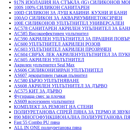
917N ИЗОЛАЦИЯ НА СТЪКЛА (IG) СИЛИКОНОВ М
100S 100% СИЛИКОН САНИТАРЕН
100D СИЛИКОН ЗА ДУШ КАБИНИ, КУХНИ И БАНИ
100AQ СИЛИКОН ЗА АКВАРИУМИНЕТОКСИЧЕН
100E СИЛИКОНОВ УПЛЪТНИТЕЛ УНИВЕРСАЛЕН
AC578 САНИТАРЕН АКРИЛЕН УПЪЛНИТЕЛ ЗА БАН
AC585 Високоефективен уплътнител
AC590 АКРИЛЕН УПЛЪТНИТЕЛ ЗА ПРАШНИ ПОВЪ
AC600 УПЛЪТНИТЕЛ АКРИЛЕН РОЗОВ
AC603 УПЛЪТНИТЕЛ АКРИЛЕН ПРОЗРАЧЕН
AC604 СВРЪХ ЛЕК АКРИЛЕНУПЛЪТНИТЕЛ ЗА ПУ
AC605 АКРИЛЕН УПЛЪТНИТЕЛ
Акрилен уплътнител Seal Max
AS606 СИЛИКОНИЗИРАН УПЛЪТНИТЕЛ
AS607 декоративен гъвкав пълнител
AC580 БЪРЗО УПЛЪТНЯВАНЕ
AS608 АКРИЛЕН УПЛЪТНИТЕЛ ЗА ДЪРВО
AC575 КИТ ЗА ДЪРВО
Фугираща смес за плочки
AS609 всесезонен уплътнител
КОМПЛЕКТ ЗА РЕМОНТ НА СТЕНИ
ПОЛИУРЕТАНОВА СПРЕЙ ПЯНА ЗА ТЕРМО И ЗВУК
890 МНОГОФУНКЦИОНАЛНА ПОЛИУРЕТАНОВА П
Fast 55 Combo PU пяна
ALL IN ONE полиуретанова пяна