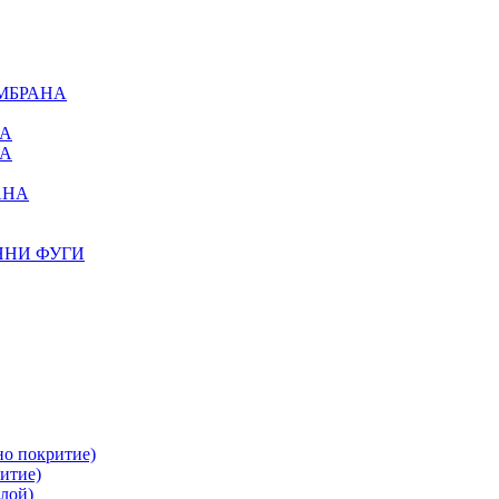
МБРАНА
НА
НА
АНА
ННИ ФУГИ
но покритие)
итие)
лой)