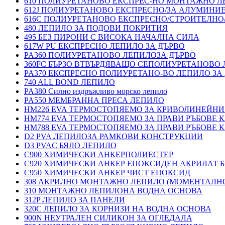
610 ПОЛИУРЕТАНОВО ЕКСПРЕС-НО МОНТАЖНО Л
612J ПОЛИУРЕТАНОВО ЕКСПРЕСНО/ЗА АЛУМИНИ
616C ПОЛИУРЕТАНОВО ЕКСПРЕСНО/СТРОИТЕЛНО
480 ЛЕПИЛО ЗА ПОДОВИ ПОКРИТИЯ
495 БЕЗ ПИРОНИ С ВИСОКА НАЧАЛНА СИЛА
617W PU ЕКСПРЕСНО ЛЕПИЛО ЗА ДЪРВО
PA360 ПОЛИУРЕТАНОВО ЛЕПИЛОЗА ДЪРВО
360FC БЪРЗО ВТВЪРДЯВАЩО СЕПОЛИУРЕТАНОВО
PA370 ЕКСПРЕСНО ПОЛИУРЕТАНО-ВО ЛЕПИЛО ЗА 
740 ALL BOND ЛЕПИЛО
PA380 Силно издръжливо морско лепило
PA550 МЕМБРАННА ПРЕСА ЛЕПИЛО
HM226 EVA ТЕРМОСТОПЯЕМО ЗА КРИВОЛИНЕЙНИ
HM774 EVA ТЕРМОСТОПЯЕМО ЗА ПРАВИ РЪБОВЕ
HM788 EVA ТЕРМОСТОПЯЕМО ЗА ПРАВИ РЪБОВЕ
D2 PVA ЛЕПИЛОЗА РАМКОВИ КОНСТРУКЦИИ
D3 PVAC БЯЛО ЛЕПИЛО
C900 ХИМИЧЕСКИ АНКЕРПОЛИЕСТЕP
C920 ХИМИЧЕСКИ АНКЕР ЕПОКСИДЕН АКРИЛАТ Б
C950 ХИМИЧЕСКИ АНКЕР ЧИСТ ЕПОКСИД
308 АКРИЛНО МОНТАЖНО ЛЕПИЛО (МОМЕНТАЛН
310 МОНТАЖНО ЛЕПИЛОНА ВОДНА ОСНОВА
312P ЛЕПИЛО ЗА ПАНЕЛИ
320C ЛЕПИЛО ЗА КОРНИЗИ НА ВОДНА ОСНОВА
900N НЕУТРАЛЕН СИЛИКОН ЗА ОГЛЕДАЛА