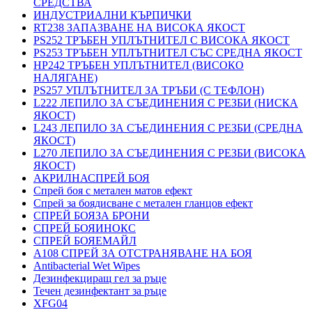
СРЕДСТВА
ИНДУСТРИАЛНИ КЪРПИЧКИ
RT238 ЗАПАЗВАНЕ НА ВИСОКА ЯКОСТ
PS252 ТРЪБЕН УПЛЪТНИТЕЛ С ВИСОКА ЯКОСТ
PS253 ТРЪБЕН УПЛЪТНИТЕЛ СЪС СРЕДНА ЯКОСТ
HP242 ТРЪБЕН УПЛЪТНИТЕЛ (ВИСОКО
НАЛЯГАНЕ)
PS257 УПЛЪТНИТЕЛ ЗА ТРЪБИ (С ТЕФЛОН)
L222 ЛЕПИЛО ЗА СЪЕДИНЕНИЯ С РЕЗБИ (НИСКА
ЯКОСТ)
L243 ЛЕПИЛО ЗА СЪЕДИНЕНИЯ С РЕЗБИ (СРЕДНА
ЯКОСТ)
L270 ЛЕПИЛО ЗА СЪЕДИНЕНИЯ С РЕЗБИ (ВИСОКА
ЯКОСТ)
АКРИЛНАСПРЕЙ БОЯ
Спрей боя с метален матов ефект
Спрей за боядисване с метален гланцов ефект
СПРЕЙ БОЯЗА БРОНИ
СПРЕЙ БОЯИНОКС
СПРЕЙ БОЯЕМАЙЛ
A108 СПРЕЙ ЗА ОТСТРАНЯВАНЕ НА БОЯ
Antibacterial Wet Wipes
Дезинфекциращ гел за ръце
Течен дезинфектант за ръце
XFG04