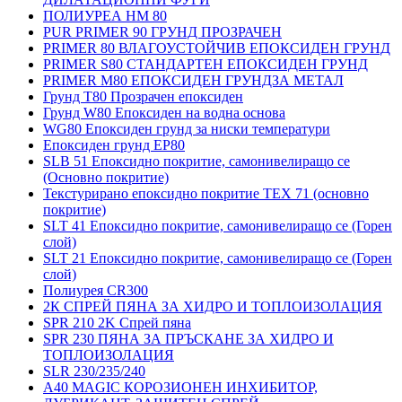
ПОЛИУРЕА HM 80
PUR PRIMER 90 ГРУНД ПРОЗРАЧЕН
PRIMER 80 ВЛАГОУСТОЙЧИВ ЕПОКСИДЕН ГРУНД
PRIMER S80 СТАНДАРТЕН ЕПОКСИДЕН ГРУНД
PRIMER M80 ЕПОКСИДЕН ГРУНДЗА МЕТАЛ
Грунд Т80 Прозрачен епоксиден
Грунд W80 Епоксиден на водна основа
WG80 Епоксиден грунд за ниски температури
Епоксиден грунд EP80
SLB 51 Епоксидно покритие, самонивелиращо се
(Основно покритие)
Текстурирано епоксидно покритие TEX 71 (основно
покритие)
SLT 41 Епоксидно покритие, самонивелиращо се (Горен
слой)
SLT 21 Епоксидно покритие, самонивелиращо се (Горен
слой)
Полиурея CR300
2К СПРЕЙ ПЯНА ЗА ХИДРО И ТОПЛОИЗОЛАЦИЯ
SPR 210 2K Спрей пяна
SPR 230 ПЯНА ЗА ПРЪСКАНЕ ЗА ХИДРО И
ТОПЛОИЗОЛАЦИЯ
SLR 230/235/240
A40 MAGIC КОРОЗИОНЕН ИНХИБИТОР,