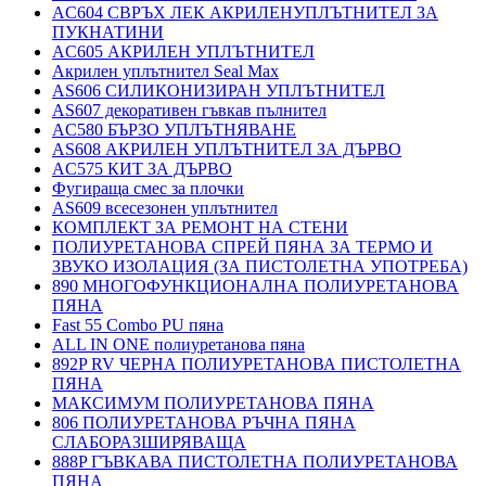
AC604 СВРЪХ ЛЕК АКРИЛЕНУПЛЪТНИТЕЛ ЗА
ПУКНАТИНИ
AC605 АКРИЛЕН УПЛЪТНИТЕЛ
Акрилен уплътнител Seal Max
AS606 СИЛИКОНИЗИРАН УПЛЪТНИТЕЛ
AS607 декоративен гъвкав пълнител
AC580 БЪРЗО УПЛЪТНЯВАНЕ
AS608 АКРИЛЕН УПЛЪТНИТЕЛ ЗА ДЪРВО
AC575 КИТ ЗА ДЪРВО
Фугираща смес за плочки
AS609 всесезонен уплътнител
КОМПЛЕКТ ЗА РЕМОНТ НА СТЕНИ
ПОЛИУРЕТАНОВА СПРЕЙ ПЯНА ЗА ТЕРМО И
ЗВУКО ИЗОЛАЦИЯ (ЗА ПИСТОЛЕТНА УПОТРЕБА)
890 МНОГОФУНКЦИОНАЛНА ПОЛИУРЕТАНОВА
ПЯНА
Fast 55 Combo PU пяна
ALL IN ONE полиуретанова пяна
892P RV ЧЕРНА ПОЛИУРЕТАНОВА ПИСТОЛЕТНА
ПЯНА
МАКСИМУМ ПОЛИУРЕТАНОВА ПЯНА
806 ПОЛИУРЕТАНОВА РЪЧНА ПЯНА
СЛАБОРАЗШИРЯВАЩА
888P ГЪВКАВА ПИСТОЛЕТНА ПОЛИУРЕТАНОВА
ПЯНА