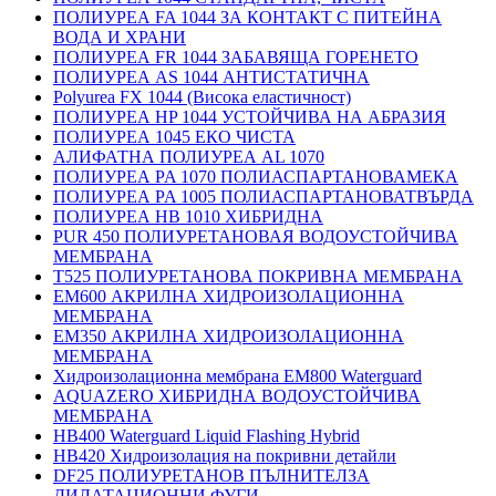
ПОЛИУРЕА FA 1044 ЗА КОНТАКТ С ПИТЕЙНА
ВОДА И ХРАНИ
ПОЛИУРЕА FR 1044 ЗАБАВЯЩА ГОРЕНЕТО
ПОЛИУРЕА AS 1044 АНТИСТАТИЧНА
Polyurea FX 1044 (Висока еластичност)
ПОЛИУРЕА HP 1044 УСТОЙЧИВА НА АБРАЗИЯ
ПОЛИУРЕА 1045 ЕКО ЧИСТА
АЛИФАТНА ПОЛИУРЕА AL 1070
ПОЛИУРЕА PA 1070 ПОЛИАСПАРТАНОВАМЕКА
ПОЛИУРЕА PA 1005 ПОЛИАСПАРТАНОВАТВЪРДА
ПОЛИУРЕА HB 1010 ХИБРИДНА
PUR 450 ПОЛИУРЕТАНОВАЯ ВОДОУСТОЙЧИВА
МЕМБРАНА
T525 ПОЛИУРЕТАНОВА ПОКРИВНА МЕМБРАНА
EM600 АКРИЛНА ХИДРОИЗОЛАЦИОННА
МЕМБРАНА
EM350 АКРИЛНА ХИДРОИЗОЛАЦИОННА
МЕМБРАНА
Хидроизолационна мембрана EM800 Waterguard
AQUAZERO ХИБРИДНА ВОДОУСТОЙЧИВА
МЕМБРАНА
HB400 Waterguard Liquid Flashing Hybrid
HB420 Хидроизолация на покривни детайли
DF25 ПОЛИУРЕТАНОВ ПЪЛНИТЕЛЗА
ДИЛАТАЦИОННИ ФУГИ