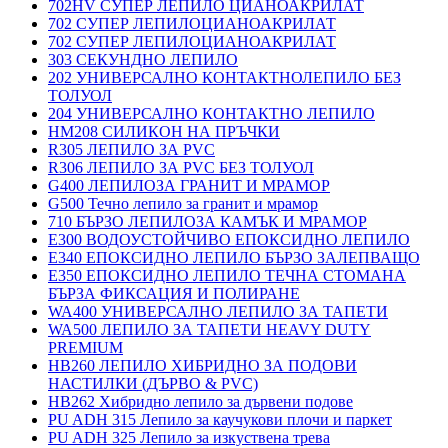
702HV СУПЕР ЛЕПИЛО ЦИАНОАКРИЛАТ
702 СУПЕР ЛЕПИЛОЦИАНОАКРИЛАТ
702 СУПЕР ЛЕПИЛОЦИАНОАКРИЛАТ
303 СЕКУНДНО ЛЕПИЛО
202 УНИВЕРСАЛНО КОНТАКТНОЛЕПИЛО БЕЗ
ТОЛУОЛ
204 УНИВЕРСАЛНО КОНТАКТНО ЛЕПИЛО
HM208 СИЛИКОН НА ПРЪЧКИ
R305 ЛЕПИЛО ЗА PVC
R306 ЛЕПИЛО ЗА PVC БЕЗ ТОЛУОЛ
G400 ЛЕПИЛОЗА ГРАНИТ И МРАМОP
G500 Течно лепило за гранит и мрамор
710 БЪРЗО ЛЕПИЛОЗА КАМЪК И МРАМОP
E300 ВОДОУСТОЙЧИВО ЕПОКСИДНО ЛЕПИЛО
E340 ЕПОКСИДНО ЛЕПИЛО БЪРЗО ЗАЛЕПВАЩО
E350 ЕПОКСИДНО ЛЕПИЛО ТЕЧНА СТОМАНА
БЪРЗА ФИКСАЦИЯ И ПОЛИРАНЕ
WA400 УНИВЕРСАЛНО ЛЕПИЛО ЗА ТАПЕТИ
WA500 ЛЕПИЛО ЗА ТАПЕТИ HEAVY DUTY
PREMIUM
HB260 ЛЕПИЛО ХИБРИДНО ЗА ПОДОВИ
НАСТИЛКИ (ДЪРВО & PVC)
HB262 Хибридно лепило за дървени подове
PU ADH 315 Лепило за каучукови плочи и паркет
PU ADH 325 Лепило за изкуствена трева