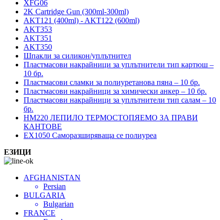
XFG06
2K Cartridge Gun (300ml-300ml)
AKT121 (400ml) - AKT122 (600ml)
AKT353
AKT351
AKT350
Шпакли за силикон/уплътнител
Пластмасови накрайници за уплътнители тип картюш –
10 бр.
Пластмасови сламки за полиуретанова пяна – 10 бр.
Пластмасови накрайници за химически анкер – 10 бр.
Пластмасови накрайници за уплътнители тип салам – 10
бр.
HM220 ЛЕПИЛО ТЕРМОСТОПЯЕМО ЗА ПРАВИ
КАНТОВЕ
EX1050 Саморазширяваща се полиуреа
ЕЗИЦИ
AFGHANISTAN
Persian
BULGARIA
Bulgarian
FRANCE