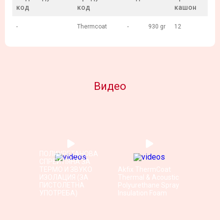
код
код
кашон
-
Thermcoat
-
930 gr
12
Видео
ПОЛИУРЕТАНОВА
СПРЕЙ ПЯНА ЗА
ТЕРМО И ЗВУКО
Akfix ThermCoat
ИЗОЛАЦИЯ (ЗА
Thermal & Acoustic
ПИСТОЛЕТНА
Polyurethane Spray
УПОТРЕБА)
Insulation Foam