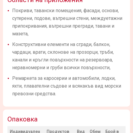
Покриви, тавански помещения, фасади, основи,
сутерени, подове, вътрешни стени, междуетажни
припокривания, вътрешни прегради, тавани и
мазета,
Конструктивни елементи на сгради, балкон,
чардаци, врати, склонове на прозорци, тръби,
канали и кръгли повърхности на резервоара,
неравномерни и груби всички повърхности,
Ремаркета за каросерии и автомобили, лодки,
яхти, плавателни съдове и всякакъв вид морски
превозни средства.
Опаковка
Индивидуален
Продуктов
Вид
Обем
Брой в