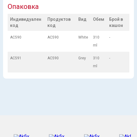
Опаковка
Индивидуален
Продуктов
Вид
Обем
Брой в
код
код
кашон
AC590
AC590
White
310
-
ml
AC591
AC590
Grey
310
-
ml