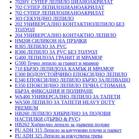
702HV СУПЕР ЛЕПИЛО ЦИАНОАКРИЛАТ
702 СУПЕР ЛЕПИЛОЦИАНОАКРИЛАТ
702 СУПЕР ЛЕПИЛОЦИАНОАКРИЛАТ
303 СЕКУНДНО ЛЕПИЛО
202 УНИВЕРСАЛНО КОНТАКТНОЛЕПИЛО БЕЗ
ТОЛУОЛ
204 УНИВЕРСАЛНО КОНТАКТНО ЛЕПИЛО
HM208 СИЛИКОН НА ПРЪЧКИ
R305 ЛЕПИЛО ЗА PVC
R306 ЛЕПИЛО ЗА PVC БЕЗ ТОЛУОЛ
G400 ЛЕПИЛОЗА ГРАНИТ И МРАМОP
G500 Течно лепило за гранит и мрамор
710 БЪРЗО ЛЕПИЛОЗА КАМЪК И МРАМОP
E300 ВОДОУСТОЙЧИВО ЕПОКСИДНО ЛЕПИЛО
E340 ЕПОКСИДНО ЛЕПИЛО БЪРЗО ЗАЛЕПВАЩО
E350 ЕПОКСИДНО ЛЕПИЛО ТЕЧНА СТОМАНА
БЪРЗА ФИКСАЦИЯ И ПОЛИРАНЕ
WA400 УНИВЕРСАЛНО ЛЕПИЛО ЗА ТАПЕТИ
WA500 ЛЕПИЛО ЗА ТАПЕТИ HEAVY DUTY
PREMIUM
HB260 ЛЕПИЛО ХИБРИДНО ЗА ПОДОВИ
НАСТИЛКИ (ДЪРВО & PVC)
HB262 Хибридно лепило за дървени подове
PU ADH 315 Лепило за каучукови плочи и паркет
PU ADH 325 Лепило за изкуствена трева