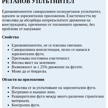
РЕТАНОВ УПЛЪТНИТЕЛ
Еднокомпонентен саморазливен полиуретанов уплътнител,
идеален за хоризонтални приложения. Еластичността му
позволява да абсорбира непрекъснатите движения на
конструкцията, причинени от топлинните промени, без
проблеми от напукване
Свойства
Еднокомпонентен, не се изисква смесване.
Саморазливна консистенция, лесно се нанася в
хоризонтални фуги.
Притежава постоянна еластичност.
Висока якост на залепване.
Възможност за ± 25% движение на фугите.
Може да се боядисва.
Области на приложения
Използва се за уплътняване на хоризонтални фуги.
Вътрешни и външни зони.
Разширителни фуги между много различни строителни
материали.
Контролни фуги.