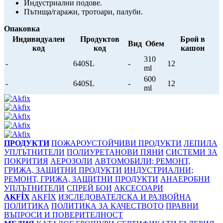
Индустриални подове.
Пътища/гаражи, тротоари, палуби.
Опаковка
Индивидуален
Продуктов
Брой в
Вид
Обем
код
код
кашон
310
-
640SL
-
12
ml
600
-
640SL
-
12
ml
ПРОДУКТИ
ПОЖАРОУСТОЙЧИВИ ПРОДУКТИ
ЛЕПИЛА
УПЛЪТНИТЕЛИ
ПОЛИУРЕТАНОВИ ПЯНИ
СИСТЕМИ ЗА
ПОКРИТИЯ
АЕРОЗОЛИ
АВТОМОБИЛИ; РЕМОНТ,
ГРИЖА, ЗАЩИТНИ ПРОДУКТИ
ИНДУСТРИАЛНИ;
РЕМОНТ, ГРИЖА, ЗАЩИТНИ ПРОДУКТИ
АНАЕРОБНИ
УПЛЪТНИТЕЛИ
СПРЕЙ БОИ
АКСЕСОАРИ
AKFİX
AKFİX
ИЗСЛЕДОВАТЕЛСКА И РАЗВОЙНА
ПОЛИТИКА
ПОЛИТИКА ЗА КАЧЕСТВОТО
ПРАВНИ
ВЪПРОСИ И ПОВЕРИТЕЛНОСТ