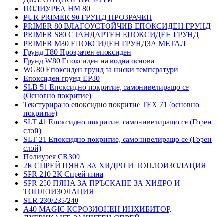
ПОЛИУРЕА HM 80
PUR PRIMER 90 ГРУНД ПРОЗРАЧЕН
PRIMER 80 ВЛАГОУСТОЙЧИВ ЕПОКСИДЕН ГРУНД
PRIMER S80 СТАНДАРТЕН ЕПОКСИДЕН ГРУНД
PRIMER M80 ЕПОКСИДЕН ГРУНДЗА МЕТАЛ
Грунд Т80 Прозрачен епоксиден
Грунд W80 Епоксиден на водна основа
WG80 Епоксиден грунд за ниски температури
Епоксиден грунд EP80
SLB 51 Епоксидно покритие, самонивелиращо се
(Основно покритие)
Текстурирано епоксидно покритие TEX 71 (основно
покритие)
SLT 41 Епоксидно покритие, самонивелиращо се (Горен
слой)
SLT 21 Епоксидно покритие, самонивелиращо се (Горен
слой)
Полиурея CR300
2К СПРЕЙ ПЯНА ЗА ХИДРО И ТОПЛОИЗОЛАЦИЯ
SPR 210 2K Спрей пяна
SPR 230 ПЯНА ЗА ПРЪСКАНЕ ЗА ХИДРО И
ТОПЛОИЗОЛАЦИЯ
SLR 230/235/240
A40 MAGIC КОРОЗИОНЕН ИНХИБИТОР,