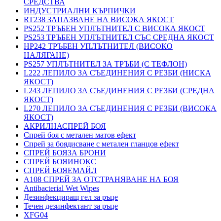
СРЕДСТВА
ИНДУСТРИАЛНИ КЪРПИЧКИ
RT238 ЗАПАЗВАНЕ НА ВИСОКА ЯКОСТ
PS252 ТРЪБЕН УПЛЪТНИТЕЛ С ВИСОКА ЯКОСТ
PS253 ТРЪБЕН УПЛЪТНИТЕЛ СЪС СРЕДНА ЯКОСТ
HP242 ТРЪБЕН УПЛЪТНИТЕЛ (ВИСОКО
НАЛЯГАНЕ)
PS257 УПЛЪТНИТЕЛ ЗА ТРЪБИ (С ТЕФЛОН)
L222 ЛЕПИЛО ЗА СЪЕДИНЕНИЯ С РЕЗБИ (НИСКА
ЯКОСТ)
L243 ЛЕПИЛО ЗА СЪЕДИНЕНИЯ С РЕЗБИ (СРЕДНА
ЯКОСТ)
L270 ЛЕПИЛО ЗА СЪЕДИНЕНИЯ С РЕЗБИ (ВИСОКА
ЯКОСТ)
АКРИЛНАСПРЕЙ БОЯ
Спрей боя с метален матов ефект
Спрей за боядисване с метален гланцов ефект
СПРЕЙ БОЯЗА БРОНИ
СПРЕЙ БОЯИНОКС
СПРЕЙ БОЯЕМАЙЛ
A108 СПРЕЙ ЗА ОТСТРАНЯВАНЕ НА БОЯ
Antibacterial Wet Wipes
Дезинфекциращ гел за ръце
Течен дезинфектант за ръце
XFG04