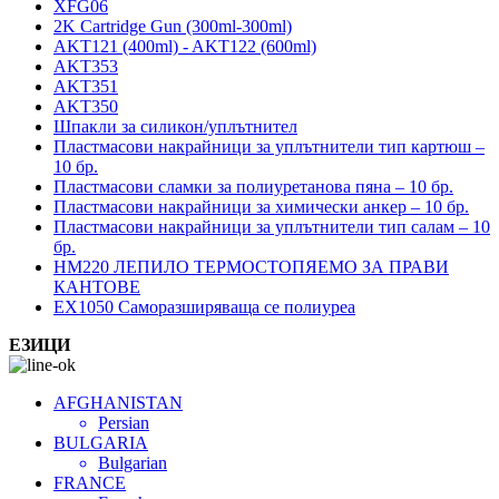
XFG06
2K Cartridge Gun (300ml-300ml)
AKT121 (400ml) - AKT122 (600ml)
AKT353
AKT351
AKT350
Шпакли за силикон/уплътнител
Пластмасови накрайници за уплътнители тип картюш –
10 бр.
Пластмасови сламки за полиуретанова пяна – 10 бр.
Пластмасови накрайници за химически анкер – 10 бр.
Пластмасови накрайници за уплътнители тип салам – 10
бр.
HM220 ЛЕПИЛО ТЕРМОСТОПЯЕМО ЗА ПРАВИ
КАНТОВЕ
EX1050 Саморазширяваща се полиуреа
ЕЗИЦИ
AFGHANISTAN
Persian
BULGARIA
Bulgarian
FRANCE