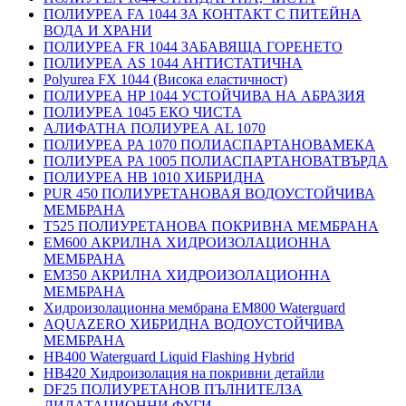
ПОЛИУРЕА FA 1044 ЗА КОНТАКТ С ПИТЕЙНА
ВОДА И ХРАНИ
ПОЛИУРЕА FR 1044 ЗАБАВЯЩА ГОРЕНЕТО
ПОЛИУРЕА AS 1044 АНТИСТАТИЧНА
Polyurea FX 1044 (Висока еластичност)
ПОЛИУРЕА HP 1044 УСТОЙЧИВА НА АБРАЗИЯ
ПОЛИУРЕА 1045 ЕКО ЧИСТА
АЛИФАТНА ПОЛИУРЕА AL 1070
ПОЛИУРЕА PA 1070 ПОЛИАСПАРТАНОВАМЕКА
ПОЛИУРЕА PA 1005 ПОЛИАСПАРТАНОВАТВЪРДА
ПОЛИУРЕА HB 1010 ХИБРИДНА
PUR 450 ПОЛИУРЕТАНОВАЯ ВОДОУСТОЙЧИВА
МЕМБРАНА
T525 ПОЛИУРЕТАНОВА ПОКРИВНА МЕМБРАНА
EM600 АКРИЛНА ХИДРОИЗОЛАЦИОННА
МЕМБРАНА
EM350 АКРИЛНА ХИДРОИЗОЛАЦИОННА
МЕМБРАНА
Хидроизолационна мембрана EM800 Waterguard
AQUAZERO ХИБРИДНА ВОДОУСТОЙЧИВА
МЕМБРАНА
HB400 Waterguard Liquid Flashing Hybrid
HB420 Хидроизолация на покривни детайли
DF25 ПОЛИУРЕТАНОВ ПЪЛНИТЕЛЗА
ДИЛАТАЦИОННИ ФУГИ