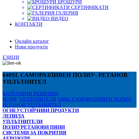
БРОШУРИ
СЕРТИФИКАТИ
ГАЛЕРИЯ
ВИДЕО
КОНТАКТИ
Онлайн каталог
Нови продукти
ЕЗИЦИ
640SL САМОРАЗЛИВЕН ПОЛИУ- РЕТАНОВ
УПЛЪТНИТЕЛ
КАТЕГОРИИ
РЕШЕНИЯ
HOME
УПЛЪТНИТЕЛИ
640SL САМОРАЗЛИВЕН ПОЛИУ-
РЕТАНОВ УПЛЪТНИТЕЛ
ОГНЕУСТОЙЧИВИ ПРОДУКТИ
ЛЕПИЛА
УПЛЪТНИТЕЛИ
ПОЛИУРЕТАНОВИ ПЯНИ
СИСТЕМИ ЗА ПОКРИТИЯ
АЕРОЗОЛИ