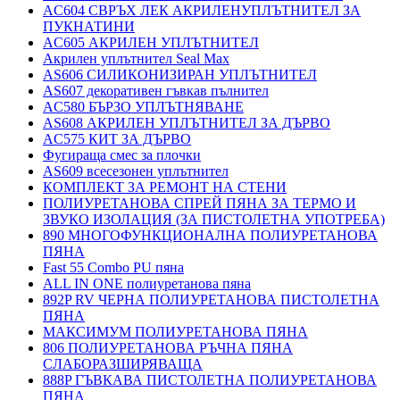
AC604 СВРЪХ ЛЕК АКРИЛЕНУПЛЪТНИТЕЛ ЗА
ПУКНАТИНИ
AC605 АКРИЛЕН УПЛЪТНИТЕЛ
Акрилен уплътнител Seal Max
AS606 СИЛИКОНИЗИРАН УПЛЪТНИТЕЛ
AS607 декоративен гъвкав пълнител
AC580 БЪРЗО УПЛЪТНЯВАНЕ
AS608 АКРИЛЕН УПЛЪТНИТЕЛ ЗА ДЪРВО
AC575 КИТ ЗА ДЪРВО
Фугираща смес за плочки
AS609 всесезонен уплътнител
КОМПЛЕКТ ЗА РЕМОНТ НА СТЕНИ
ПОЛИУРЕТАНОВА СПРЕЙ ПЯНА ЗА ТЕРМО И
ЗВУКО ИЗОЛАЦИЯ (ЗА ПИСТОЛЕТНА УПОТРЕБА)
890 МНОГОФУНКЦИОНАЛНА ПОЛИУРЕТАНОВА
ПЯНА
Fast 55 Combo PU пяна
ALL IN ONE полиуретанова пяна
892P RV ЧЕРНА ПОЛИУРЕТАНОВА ПИСТОЛЕТНА
ПЯНА
МАКСИМУМ ПОЛИУРЕТАНОВА ПЯНА
806 ПОЛИУРЕТАНОВА РЪЧНА ПЯНА
СЛАБОРАЗШИРЯВАЩА
888P ГЪВКАВА ПИСТОЛЕТНА ПОЛИУРЕТАНОВА
ПЯНА