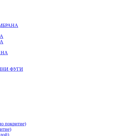
МБРАНА
НА
НА
АНА
ННИ ФУГИ
но покритие)
итие)
лой)