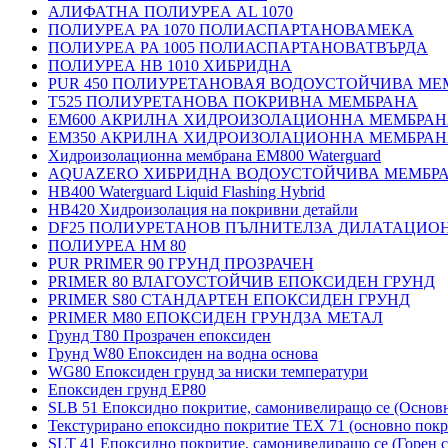
АЛИФАТНА ПОЛИУРЕА AL 1070
ПОЛИУРЕА PA 1070 ПОЛИАСПАРТАНОВАМЕКА
ПОЛИУРЕА PA 1005 ПОЛИАСПАРТАНОВАТВЪРДА
ПОЛИУРЕА HB 1010 ХИБРИДНА
PUR 450 ПОЛИУРЕТАНОВАЯ ВОДОУСТОЙЧИВА МЕ
T525 ПОЛИУРЕТАНОВА ПОКРИВНА МЕМБРАНА
EM600 АКРИЛНА ХИДРОИЗОЛАЦИОННА МЕМБРА
EM350 АКРИЛНА ХИДРОИЗОЛАЦИОННА МЕМБРА
Хидроизолационна мембрана EM800 Waterguard
AQUAZERO ХИБРИДНА ВОДОУСТОЙЧИВА МЕМБР
HB400 Waterguard Liquid Flashing Hybrid
HB420 Хидроизолация на покривни детайли
DF25 ПОЛИУРЕТАНОВ ПЪЛНИТЕЛЗА ДИЛАТАЦИО
ПОЛИУРЕА HM 80
PUR PRIMER 90 ГРУНД ПРОЗРАЧЕН
PRIMER 80 ВЛАГОУСТОЙЧИВ ЕПОКСИДЕН ГРУНД
PRIMER S80 СТАНДАРТЕН ЕПОКСИДЕН ГРУНД
PRIMER M80 ЕПОКСИДЕН ГРУНДЗА МЕТАЛ
Грунд Т80 Прозрачен епоксиден
Грунд W80 Епоксиден на водна основа
WG80 Епоксиден грунд за ниски температури
Епоксиден грунд EP80
SLB 51 Епоксидно покритие, самонивелиращо се (Основ
Текстурирано епоксидно покритие TEX 71 (основно покр
SLT 41 Епоксидно покритие, самонивелиращо се (Горен с