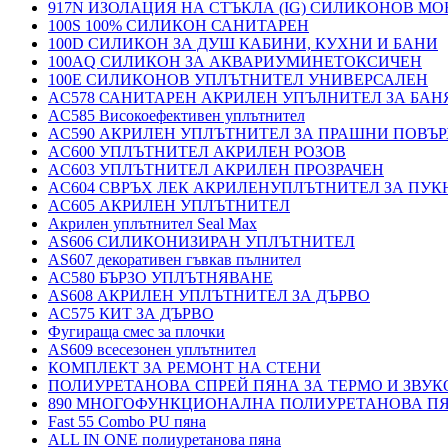
917N ИЗОЛАЦИЯ НА СТЪКЛА (IG) СИЛИКОНОВ М
100S 100% СИЛИКОН САНИТАРЕН
100D СИЛИКОН ЗА ДУШ КАБИНИ, КУХНИ И БАНИ
100AQ СИЛИКОН ЗА АКВАРИУМИНЕТОКСИЧЕН
100E СИЛИКОНОВ УПЛЪТНИТЕЛ УНИВЕРСАЛЕН
AC578 САНИТАРЕН АКРИЛЕН УПЪЛНИТЕЛ ЗА БАН
AC585 Високоефективен уплътнител
AC590 АКРИЛЕН УПЛЪТНИТЕЛ ЗА ПРАШНИ ПОВЪ
AC600 УПЛЪТНИТЕЛ АКРИЛЕН РОЗОВ
AC603 УПЛЪТНИТЕЛ АКРИЛЕН ПРОЗРАЧЕН
AC604 СВРЪХ ЛЕК АКРИЛЕНУПЛЪТНИТЕЛ ЗА ПУ
AC605 АКРИЛЕН УПЛЪТНИТЕЛ
Акрилен уплътнител Seal Max
AS606 СИЛИКОНИЗИРАН УПЛЪТНИТЕЛ
AS607 декоративен гъвкав пълнител
AC580 БЪРЗО УПЛЪТНЯВАНЕ
AS608 АКРИЛЕН УПЛЪТНИТЕЛ ЗА ДЪРВО
AC575 КИТ ЗА ДЪРВО
Фугираща смес за плочки
AS609 всесезонен уплътнител
КОМПЛЕКТ ЗА РЕМОНТ НА СТЕНИ
ПОЛИУРЕТАНОВА СПРЕЙ ПЯНА ЗА ТЕРМО И ЗВУК
890 МНОГОФУНКЦИОНАЛНА ПОЛИУРЕТАНОВА П
Fast 55 Combo PU пяна
ALL IN ONE полиуретанова пяна