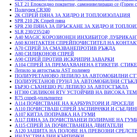
SLT 21 Епоксидно покритие, самонивелиращо се (Горен с
Полиурея CR300
2К СПРЕЙ ПЯНА ЗА ХИДРО И ТОПЛОИЗОЛАЦИЯ
SPR 210 2K Спрей пяна
SPR 230 ПЯНА ЗА ПРЪСКАНЕ ЗА ХИДРО И ТОПЛО
SLR 230/235/240
A40 MAGIC КОРОЗИОНЕН ИНХИБИТОР, ЛУБРИКАН
A60 КОНТАКТЕН СПРЕЙПОЧИСТИТЕЛ НА КОНТАК
A70 СПРЕЙ ЗА СМАЗВАНЕПРОТИВ РЪЖДА
A80 СИЛИКОНОВ СПРЕЙ
A90 СПРЕЙ ПРОТИВ ИСКРИПРИ ЗАВАРКИ
A104 СПРЕЙ ЗА ПРЕМАХВАНЕНА ЕТИКЕТИ, СТИК
Лепило за автостъкла AST полимер
ПОЛИУРЕТАНОВО ЛЕПИЛО ЗА АВТОМОБИЛНИ СТ
ПОЛИУРЕТАНОВ ГРУНД ЗА АВТОМОБИЛНИ СТЪК
БЪРЗО СЪХНЕЩО PU ЛЕПИЛО ЗА АВТОСТЪКЛА
HT300 СИЛИКОН RTV УСТОЙЧИВ НА ВИСОКА ТЕМ
R75 спрей-уплътнител
A114 ПОЧИСТВАНЕ НА КАРБУРАТОРИ И ДРОСЕЛИ
A110 ПОЧИСТВАЩ СПРЕЙ ЗАСПИРАЧКИ И СЪЕДИН
A107 КИТЗА ПОПРАВКА НА ГУМИ
A117 ПЯНА ЗА ПОЧИСТВАНЕИ ПОЛИРАНЕ НА ГУМ
A115 СПРЕЙ ЗА ПОЧИСТВАНЕНА ДВИГАТЕЛИ
A120 ЗАЩИТА НА ПОДОВЕ НА ПРЕВОЗНИ СРЕДСТ
ИНДУСТРИАЛНИ КЪРПИЧКИ