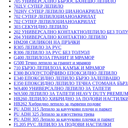
705 УНИВЕРСАЛНО БЪРЗОСЪХНЕЩО ЛЕПИЛО
702LV СУПЕР ЛЕПИЛО
702HV СУПЕР ЛЕПИЛО ЦИАНОАКРИЛАТ
702 СУПЕР ЛЕПИЛОЦИАНОАКРИЛАТ
702 СУПЕР ЛЕПИЛОЦИАНОАКРИЛАТ
303 СЕКУНДНО ЛЕПИЛО
202 УНИВЕРСАЛНО КОНТАКТНОЛЕПИЛО БЕЗ ТОЛ
204 УНИВЕРСАЛНО КОНТАКТНО ЛЕПИЛО
HM208 СИЛИКОН НА ПРЪЧКИ
R305 ЛЕПИЛО ЗА PVC
R306 ЛЕПИЛО ЗА PVC БЕЗ ТОЛУОЛ
G400 ЛЕПИЛОЗА ГРАНИТ И МРАМОP
G500 Течно лепило за гранит и мрамор
710 БЪРЗО ЛЕПИЛОЗА КАМЪК И МРАМОP
E300 ВОДОУСТОЙЧИВО ЕПОКСИДНО ЛЕПИЛО
E340 ЕПОКСИДНО ЛЕПИЛО БЪРЗО ЗАЛЕПВАЩО
E350 ЕПОКСИДНО ЛЕПИЛО ТЕЧНА СТОМАНА БЪР
WA400 УНИВЕРСАЛНО ЛЕПИЛО ЗА ТАПЕТИ
WA500 ЛЕПИЛО ЗА ТАПЕТИ HEAVY DUTY PREMIU
HB260 ЛЕПИЛО ХИБРИДНО ЗА ПОДОВИ НАСТИЛКИ 
HB262 Хибридно лепило за дървени подове
PU ADH 315 Лепило за каучукови плочи и паркет
PU ADH 325 Лепило за изкуствена трева
PU ADH 305 Лепило за каучукови плочки и паркет
FL205 PVC ЛЕПИЛО ЗА ПОДОВИ НАСТИЛКИ