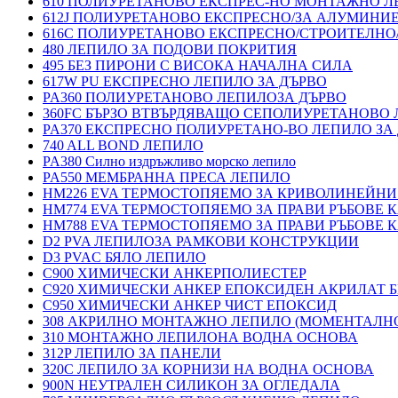
610 ПОЛИУРЕТАНОВО ЕКСПРЕС-НО МОНТАЖНО Л
612J ПОЛИУРЕТАНОВО ЕКСПРЕСНО/ЗА АЛУМИНИ
616C ПОЛИУРЕТАНОВО ЕКСПРЕСНО/СТРОИТЕЛНО
480 ЛЕПИЛО ЗА ПОДОВИ ПОКРИТИЯ
495 БЕЗ ПИРОНИ С ВИСОКА НАЧАЛНА СИЛА
617W PU ЕКСПРЕСНО ЛЕПИЛО ЗА ДЪРВО
PA360 ПОЛИУРЕТАНОВО ЛЕПИЛОЗА ДЪРВО
360FC БЪРЗО ВТВЪРДЯВАЩО СЕПОЛИУРЕТАНОВО
PA370 ЕКСПРЕСНО ПОЛИУРЕТАНО-ВО ЛЕПИЛО ЗА 
740 ALL BOND ЛЕПИЛО
PA380 Силно издръжливо морско лепило
PA550 МЕМБРАННА ПРЕСА ЛЕПИЛО
HM226 EVA ТЕРМОСТОПЯЕМО ЗА КРИВОЛИНЕЙНИ
HM774 EVA ТЕРМОСТОПЯЕМО ЗА ПРАВИ РЪБОВЕ
HM788 EVA ТЕРМОСТОПЯЕМО ЗА ПРАВИ РЪБОВЕ
D2 PVA ЛЕПИЛОЗА РАМКОВИ КОНСТРУКЦИИ
D3 PVAC БЯЛО ЛЕПИЛО
C900 ХИМИЧЕСКИ АНКЕРПОЛИЕСТЕP
C920 ХИМИЧЕСКИ АНКЕР ЕПОКСИДЕН АКРИЛАТ Б
C950 ХИМИЧЕСКИ АНКЕР ЧИСТ ЕПОКСИД
308 АКРИЛНО МОНТАЖНО ЛЕПИЛО (МОМЕНТАЛН
310 МОНТАЖНО ЛЕПИЛОНА ВОДНА ОСНОВА
312P ЛЕПИЛО ЗА ПАНЕЛИ
320C ЛЕПИЛО ЗА КОРНИЗИ НА ВОДНА ОСНОВА
900N НЕУТРАЛЕН СИЛИКОН ЗА ОГЛЕДАЛА