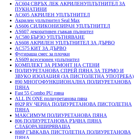
AC604 СВРЪХ ЛЕК АКРИЛЕНУПЛЪТНИТЕЛ ЗА
ПУКНАТИНИ
AC605 АКРИЛЕН УПЛЪТНИТЕЛ
Акрилен уплътнител Seal Max
AS606 СИЛИКОНИЗИРАН УПЛЪТНИТЕЛ
AS607 декоративен гъвкав пълнител
AC580 БЪРЗО УПЛЪТНЯВАНЕ
AS608 АКРИЛЕН УПЛЪТНИТЕЛ ЗА ДЪРВО
AC575 КИТ ЗА ДЪРВО
Фугираща смес за плочки
AS609 всесезонен уплътнител
КОМПЛЕКТ ЗА РЕМОНТ НА СТЕНИ
ПОЛИУРЕТАНОВА СПРЕЙ ПЯНА ЗА ТЕРМО И
ЗВУКО ИЗОЛАЦИЯ (ЗА ПИСТОЛЕТНА УПОТРЕБА)
890 МНОГОФУНКЦИОНАЛНА ПОЛИУРЕТАНОВА
ПЯНА
Fast 55 Combo PU пяна
ALL IN ONE полиуретанова пяна
892P RV ЧЕРНА ПОЛИУРЕТАНОВА ПИСТОЛЕТНА
ПЯНА
МАКСИМУМ ПОЛИУРЕТАНОВА ПЯНА
806 ПОЛИУРЕТАНОВА РЪЧНА ПЯНА
СЛАБОРАЗШИРЯВАЩА
888P ГЪВКАВА ПИСТОЛЕТНА ПОЛИУРЕТАНОВА
ПЯНА