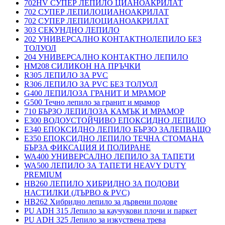
702HV СУПЕР ЛЕПИЛО ЦИАНОАКРИЛАТ
702 СУПЕР ЛЕПИЛОЦИАНОАКРИЛАТ
702 СУПЕР ЛЕПИЛОЦИАНОАКРИЛАТ
303 СЕКУНДНО ЛЕПИЛО
202 УНИВЕРСАЛНО КОНТАКТНОЛЕПИЛО БЕЗ
ТОЛУОЛ
204 УНИВЕРСАЛНО КОНТАКТНО ЛЕПИЛО
HM208 СИЛИКОН НА ПРЪЧКИ
R305 ЛЕПИЛО ЗА PVC
R306 ЛЕПИЛО ЗА PVC БЕЗ ТОЛУОЛ
G400 ЛЕПИЛОЗА ГРАНИТ И МРАМОP
G500 Течно лепило за гранит и мрамор
710 БЪРЗО ЛЕПИЛОЗА КАМЪК И МРАМОP
E300 ВОДОУСТОЙЧИВО ЕПОКСИДНО ЛЕПИЛО
E340 ЕПОКСИДНО ЛЕПИЛО БЪРЗО ЗАЛЕПВАЩО
E350 ЕПОКСИДНО ЛЕПИЛО ТЕЧНА СТОМАНА
БЪРЗА ФИКСАЦИЯ И ПОЛИРАНЕ
WA400 УНИВЕРСАЛНО ЛЕПИЛО ЗА ТАПЕТИ
WA500 ЛЕПИЛО ЗА ТАПЕТИ HEAVY DUTY
PREMIUM
HB260 ЛЕПИЛО ХИБРИДНО ЗА ПОДОВИ
НАСТИЛКИ (ДЪРВО & PVC)
HB262 Хибридно лепило за дървени подове
PU ADH 315 Лепило за каучукови плочи и паркет
PU ADH 325 Лепило за изкуствена трева