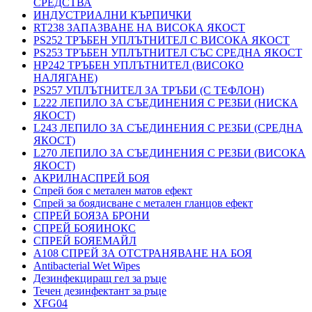
СРЕДСТВА
ИНДУСТРИАЛНИ КЪРПИЧКИ
RT238 ЗАПАЗВАНЕ НА ВИСОКА ЯКОСТ
PS252 ТРЪБЕН УПЛЪТНИТЕЛ С ВИСОКА ЯКОСТ
PS253 ТРЪБЕН УПЛЪТНИТЕЛ СЪС СРЕДНА ЯКОСТ
HP242 ТРЪБЕН УПЛЪТНИТЕЛ (ВИСОКО
НАЛЯГАНЕ)
PS257 УПЛЪТНИТЕЛ ЗА ТРЪБИ (С ТЕФЛОН)
L222 ЛЕПИЛО ЗА СЪЕДИНЕНИЯ С РЕЗБИ (НИСКА
ЯКОСТ)
L243 ЛЕПИЛО ЗА СЪЕДИНЕНИЯ С РЕЗБИ (СРЕДНА
ЯКОСТ)
L270 ЛЕПИЛО ЗА СЪЕДИНЕНИЯ С РЕЗБИ (ВИСОКА
ЯКОСТ)
АКРИЛНАСПРЕЙ БОЯ
Спрей боя с метален матов ефект
Спрей за боядисване с метален гланцов ефект
СПРЕЙ БОЯЗА БРОНИ
СПРЕЙ БОЯИНОКС
СПРЕЙ БОЯЕМАЙЛ
A108 СПРЕЙ ЗА ОТСТРАНЯВАНЕ НА БОЯ
Antibacterial Wet Wipes
Дезинфекциращ гел за ръце
Течен дезинфектант за ръце
XFG04