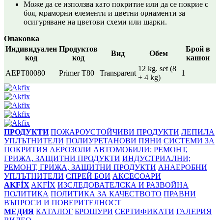
Може да се използва като покритие или да се покрие с
боя, мраморни елементи и цветни орнаменти за
осигуряване на цветови схеми или шарки.
Опаковка
Индивидуален
Продуктов
Брой в
Вид
Обем
код
код
кашон
12 kg. set (8
AEPT80080
Primer T80
Transparent
1
+ 4 kg)
ПРОДУКТИ
ПОЖАРОУСТОЙЧИВИ ПРОДУКТИ
ЛЕПИЛА
УПЛЪТНИТЕЛИ
ПОЛИУРЕТАНОВИ ПЯНИ
СИСТЕМИ ЗА
ПОКРИТИЯ
АЕРОЗОЛИ
АВТОМОБИЛИ; РЕМОНТ,
ГРИЖА, ЗАЩИТНИ ПРОДУКТИ
ИНДУСТРИАЛНИ;
РЕМОНТ, ГРИЖА, ЗАЩИТНИ ПРОДУКТИ
АНАЕРОБНИ
УПЛЪТНИТЕЛИ
СПРЕЙ БОИ
АКСЕСОАРИ
AKFİX
AKFİX
ИЗСЛЕДОВАТЕЛСКА И РАЗВОЙНА
ПОЛИТИКА
ПОЛИТИКА ЗА КАЧЕСТВОТО
ПРАВНИ
ВЪПРОСИ И ПОВЕРИТЕЛНОСТ
МЕДИЯ
КАТАЛОГ
БРОШУРИ
СЕРТИФИКАТИ
ГАЛЕРИЯ