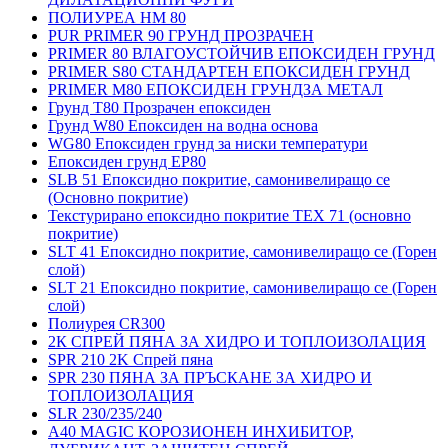
ПОЛИУРЕА HM 80
PUR PRIMER 90 ГРУНД ПРОЗРАЧЕН
PRIMER 80 ВЛАГОУСТОЙЧИВ ЕПОКСИДЕН ГРУНД
PRIMER S80 СТАНДАРТЕН ЕПОКСИДЕН ГРУНД
PRIMER M80 ЕПОКСИДЕН ГРУНДЗА МЕТАЛ
Грунд Т80 Прозрачен епоксиден
Грунд W80 Епоксиден на водна основа
WG80 Епоксиден грунд за ниски температури
Епоксиден грунд EP80
SLB 51 Епоксидно покритие, самонивелиращо се
(Основно покритие)
Текстурирано епоксидно покритие TEX 71 (основно
покритие)
SLT 41 Епоксидно покритие, самонивелиращо се (Горен
слой)
SLT 21 Епоксидно покритие, самонивелиращо се (Горен
слой)
Полиурея CR300
2К СПРЕЙ ПЯНА ЗА ХИДРО И ТОПЛОИЗОЛАЦИЯ
SPR 210 2K Спрей пяна
SPR 230 ПЯНА ЗА ПРЪСКАНЕ ЗА ХИДРО И
ТОПЛОИЗОЛАЦИЯ
SLR 230/235/240
A40 MAGIC КОРОЗИОНЕН ИНХИБИТОР,