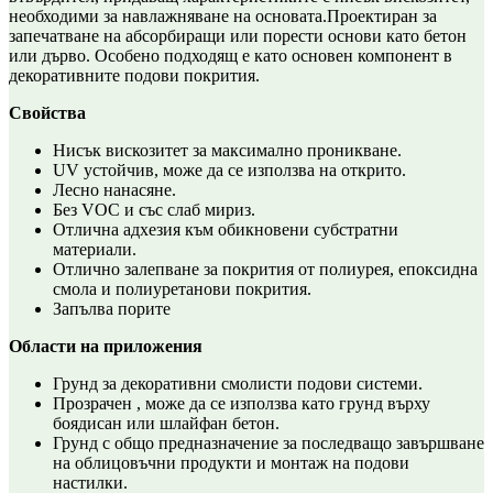
необходими за навлажняване на основата.Проектиран за
запечатване на абсорбиращи или порести основи като бетон
или дърво. Особено подходящ е като основен компонент в
декоративните подови покрития.
Свойства
Нисък вискозитет за максимално проникване.
UV устойчив, може да се използва на открито.
Лесно нанасяне.
Без VOC и със слаб мириз.
Отлична адхезия към обикновени субстратни
материали.
Отлично залепване за покрития от полиурея, епоксидна
смола и полиуретанови покрития.
Запълва порите
Области на приложения
Грунд за декоративни смолисти подови системи.
Прозрачен , може да се използва като грунд върху
боядисан или шлайфан бетон.
Грунд с общо предназначение за последващо завършване
на облицовъчни продукти и монтаж на подови
настилки.