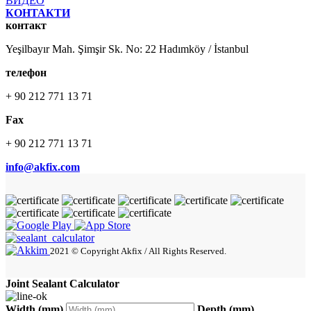
ВИДЕО
КОНТАКТИ
контакт
Yeşilbayır Mah. Şimşir Sk. No: 22 Hadımköy / İstanbul
телефон
+ 90 212 771 13 71
Fax
+ 90 212 771 13 71
info@akfix.com
2021 © Copyright Akfix / All Rights Reserved.
Joint Sealant Calculator
Width (mm)
Depth (mm)