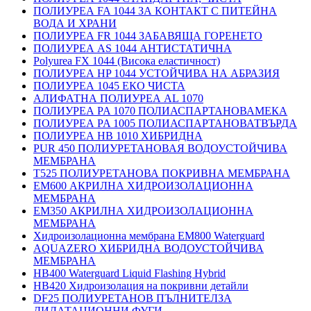
ПОЛИУРЕА FA 1044 ЗА КОНТАКТ С ПИТЕЙНА
ВОДА И ХРАНИ
ПОЛИУРЕА FR 1044 ЗАБАВЯЩА ГОРЕНЕТО
ПОЛИУРЕА AS 1044 АНТИСТАТИЧНА
Polyurea FX 1044 (Висока еластичност)
ПОЛИУРЕА HP 1044 УСТОЙЧИВА НА АБРАЗИЯ
ПОЛИУРЕА 1045 ЕКО ЧИСТА
АЛИФАТНА ПОЛИУРЕА AL 1070
ПОЛИУРЕА PA 1070 ПОЛИАСПАРТАНОВАМЕКА
ПОЛИУРЕА PA 1005 ПОЛИАСПАРТАНОВАТВЪРДА
ПОЛИУРЕА HB 1010 ХИБРИДНА
PUR 450 ПОЛИУРЕТАНОВАЯ ВОДОУСТОЙЧИВА
МЕМБРАНА
T525 ПОЛИУРЕТАНОВА ПОКРИВНА МЕМБРАНА
EM600 АКРИЛНА ХИДРОИЗОЛАЦИОННА
МЕМБРАНА
EM350 АКРИЛНА ХИДРОИЗОЛАЦИОННА
МЕМБРАНА
Хидроизолационна мембрана EM800 Waterguard
AQUAZERO ХИБРИДНА ВОДОУСТОЙЧИВА
МЕМБРАНА
HB400 Waterguard Liquid Flashing Hybrid
HB420 Хидроизолация на покривни детайли
DF25 ПОЛИУРЕТАНОВ ПЪЛНИТЕЛЗА
ДИЛАТАЦИОННИ ФУГИ