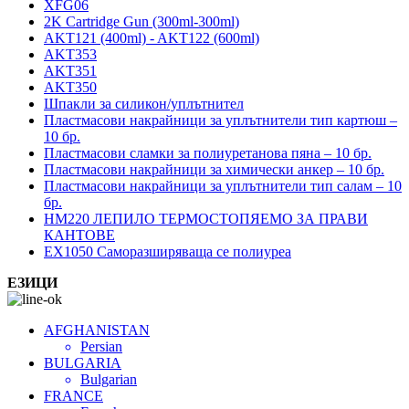
XFG06
2K Cartridge Gun (300ml-300ml)
AKT121 (400ml) - AKT122 (600ml)
AKT353
AKT351
AKT350
Шпакли за силикон/уплътнител
Пластмасови накрайници за уплътнители тип картюш –
10 бр.
Пластмасови сламки за полиуретанова пяна – 10 бр.
Пластмасови накрайници за химически анкер – 10 бр.
Пластмасови накрайници за уплътнители тип салам – 10
бр.
HM220 ЛЕПИЛО ТЕРМОСТОПЯЕМО ЗА ПРАВИ
КАНТОВЕ
EX1050 Саморазширяваща се полиуреа
ЕЗИЦИ
AFGHANISTAN
Persian
BULGARIA
Bulgarian
FRANCE