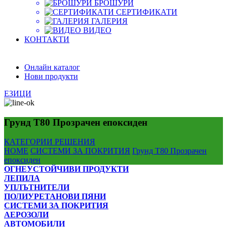
БРОШУРИ
СЕРТИФИКАТИ
ГАЛЕРИЯ
ВИДЕО
КОНТАКТИ
Онлайн каталог
Нови продукти
ЕЗИЦИ
Грунд Т80 Прозрачен епоксиден
КАТЕГОРИИ
РЕШЕНИЯ
HOME
СИСТЕМИ ЗА ПОКРИТИЯ
Грунд Т80 Прозрачен
епоксиден
ОГНЕУСТОЙЧИВИ ПРОДУКТИ
ЛЕПИЛА
УПЛЪТНИТЕЛИ
ПОЛИУРЕТАНОВИ ПЯНИ
СИСТЕМИ ЗА ПОКРИТИЯ
АЕРОЗОЛИ
АВТОМОБИЛИ