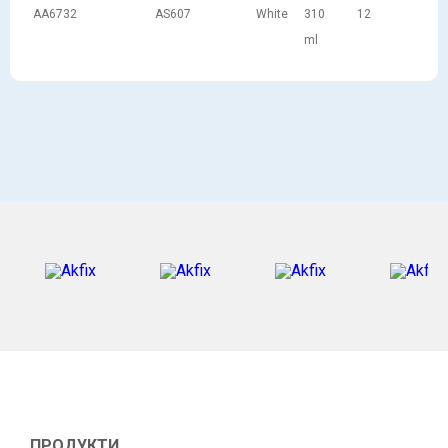
AA6732
AS607
White
310
12
ml
ПРОДУКТИ